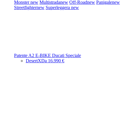
Monster
new
Multistrada
new
Off-Road
new
Panigale
new
Streetfighter
new
Superleggera
new
Patente A2
E-BIKE
Ducati Speciale
DesertX
Da 16.990 €