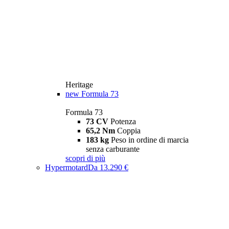
Heritage
new
Formula 73
Formula 73
73 CV
Potenza
65,2 Nm
Coppia
183 kg
Peso in ordine di marcia
senza carburante
scopri di più
Hypermotard
Da 13.290 €