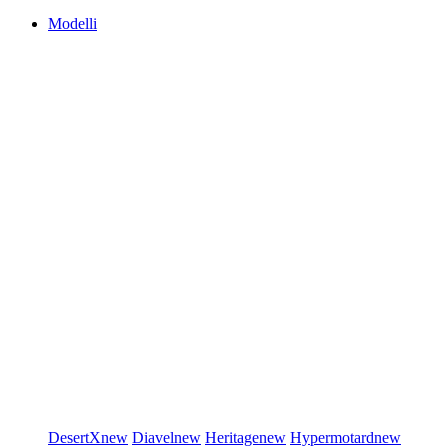
Modelli
DesertX
new
Diavel
new
Heritage
new
Hypermotard
new