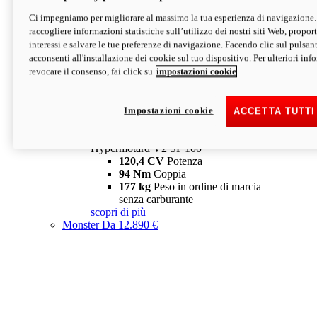
Ci impegniamo per migliorare al massimo la tua esperienza di navigazione.
Hypermotard V2 SP
raccogliere informazioni statistiche sull’utilizzo dei nostri siti Web, proporti
120,4 CV
Potenza
interessi e salvare le tue preferenze di navigazione. Facendo clic sul pulsant
94 Nm
Coppia
acconsenti all'installazione dei cookie sul tuo dispositivo. Per ulteriori in
177 kg
Peso in ordine di marcia
revocare il consenso, fai click su
impostazioni cookie
senza carburante
A partire da 19.890 €
Depotenziata 35 kW: 18.890 €
i
configura
scopri di più
Impostazioni cookie
ACCETTA TUTTI
new
V2 SP 100
Hypermotard V2 SP 100
120,4 CV
Potenza
94 Nm
Coppia
177 kg
Peso in ordine di marcia
senza carburante
scopri di più
Monster
Da 12.890 €