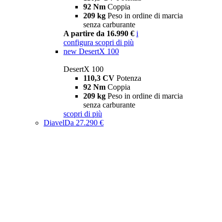
92 Nm
Coppia
209 kg
Peso in ordine di marcia
senza carburante
A partire da 16.990 €
i
configura
scopri di più
new
DesertX 100
DesertX 100
110,3 CV
Potenza
92 Nm
Coppia
209 kg
Peso in ordine di marcia
senza carburante
scopri di più
Diavel
Da 27.290 €