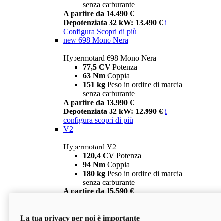
senza carburante
A partire da 14.490 €
Depotenziata 32 kW: 13.490 €
i
Configura
Scopri di più
new
698 Mono Nera
Hypermotard 698 Mono Nera
77,5 CV
Potenza
63 Nm
Coppia
151 kg
Peso in ordine di marcia
senza carburante
A partire da 13.990 €
Depotenziata 32 kW: 12.990 €
i
configura
scopri di più
V2
Hypermotard V2
120,4 CV
Potenza
94 Nm
Coppia
180 kg
Peso in ordine di marcia
senza carburante
A partire da 15.590 €
Depotenziata 35 kW: 14.590 €
i
configura
scopri di più
La tua privacy per noi è importante
V2 SP