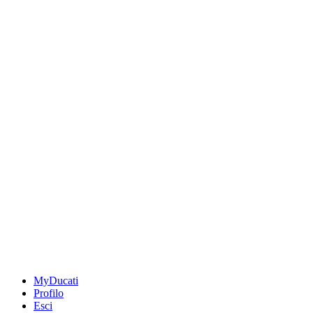
MyDucati
Profilo
Esci