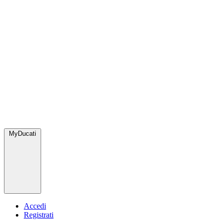
MyDucati
Accedi
Registrati