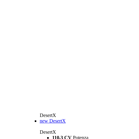
DesertX
new
DesertX
DesertX
110,3 CV
Potenza