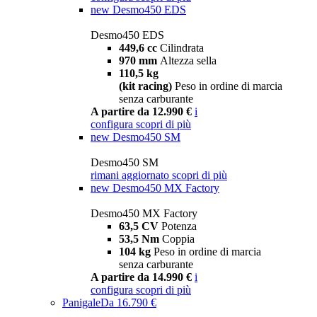
new
Desmo450 EDS
Desmo450 EDS
449,6 cc
Cilindrata
970 mm
Altezza sella
110,5 kg
(kit racing)
Peso in ordine di marcia
senza carburante
A partire da 12.990 €
i
configura
scopri di più
new
Desmo450 SM
Desmo450 SM
rimani aggiornato
scopri di più
new
Desmo450 MX Factory
Desmo450 MX Factory
63,5 CV
Potenza
53,5 Nm
Coppia
104 kg
Peso in ordine di marcia
senza carburante
A partire da 14.990 €
i
configura
scopri di più
Panigale
Da 16.790 €