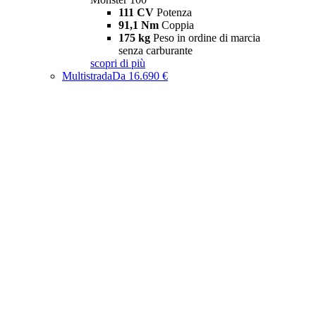
111 CV
Potenza
91,1 Nm
Coppia
175 kg
Peso in ordine di marcia
senza carburante
scopri di più
Multistrada
Da 16.690 €