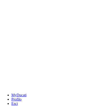
MyDucati
Profilo
Esci