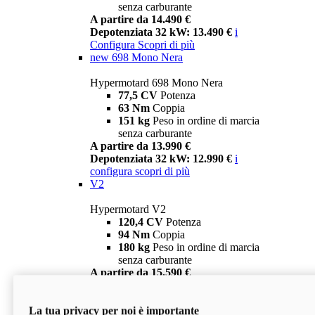
senza carburante
A partire da 14.490 €
Depotenziata 32 kW: 13.490 €
i
Configura
Scopri di più
new
698 Mono Nera
Hypermotard 698 Mono Nera
77,5 CV
Potenza
63 Nm
Coppia
151 kg
Peso in ordine di marcia
senza carburante
A partire da 13.990 €
Depotenziata 32 kW: 12.990 €
i
configura
scopri di più
V2
Hypermotard V2
120,4 CV
Potenza
94 Nm
Coppia
180 kg
Peso in ordine di marcia
senza carburante
A partire da 15.590 €
Depotenziata 35 kW: 14.590 €
i
configura
scopri di più
La tua privacy per noi è importante
V2 SP