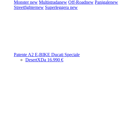
Monster
new
Multistrada
new
Off-Road
new
Panigale
new
Streetfighter
new
Superleggera
new
Patente A2
E-BIKE
Ducati Speciale
DesertX
Da 16.990 €