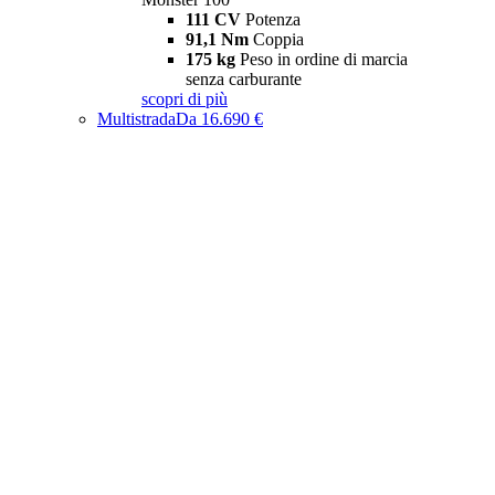
111 CV
Potenza
91,1 Nm
Coppia
175 kg
Peso in ordine di marcia
senza carburante
scopri di più
Multistrada
Da 16.690 €