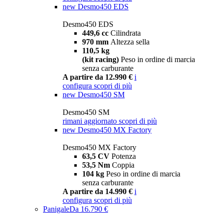
new
Desmo450 EDS
Desmo450 EDS
449,6 cc
Cilindrata
970 mm
Altezza sella
110,5 kg
(kit racing)
Peso in ordine di marcia
senza carburante
A partire da 12.990 €
i
configura
scopri di più
new
Desmo450 SM
Desmo450 SM
rimani aggiornato
scopri di più
new
Desmo450 MX Factory
Desmo450 MX Factory
63,5 CV
Potenza
53,5 Nm
Coppia
104 kg
Peso in ordine di marcia
senza carburante
A partire da 14.990 €
i
configura
scopri di più
Panigale
Da 16.790 €