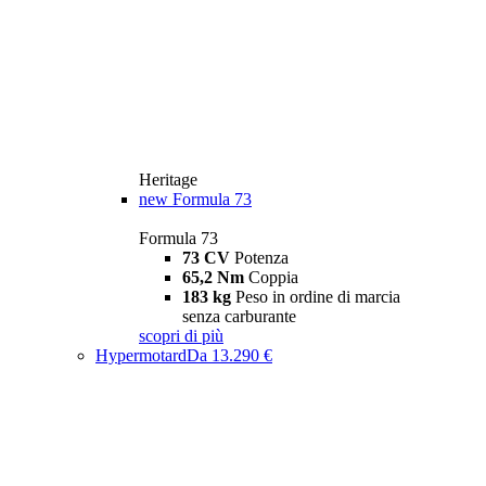
Heritage
new
Formula 73
Formula 73
73 CV
Potenza
65,2 Nm
Coppia
183 kg
Peso in ordine di marcia
senza carburante
scopri di più
Hypermotard
Da 13.290 €