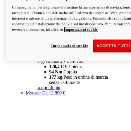
Ci impegniamo per migliorare al massimo la tua esperienza di navigazione.
Hypermotard V2 SP
raccogliere informazioni statistiche sull’utilizzo dei nostri siti Web, proporti
120,4 CV
Potenza
interessi e salvare le tue preferenze di navigazione. Facendo clic sul pulsant
94 Nm
Coppia
acconsenti all'installazione dei cookie sul tuo dispositivo. Per ulteriori in
177 kg
Peso in ordine di marcia
revocare il consenso, fai click su
impostazioni cookie
senza carburante
A partire da 19.890 €
Depotenziata 35 kW: 18.890 €
i
configura
scopri di più
Impostazioni cookie
ACCETTA TUTTI
new
V2 SP 100
Hypermotard V2 SP 100
120,4 CV
Potenza
94 Nm
Coppia
177 kg
Peso in ordine di marcia
senza carburante
scopri di più
Monster
Da 12.890 €