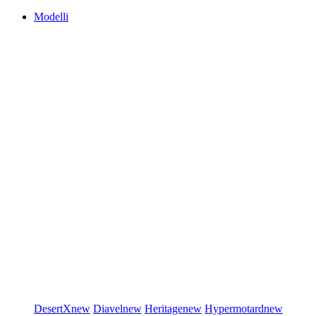
Modelli
DesertX
new
Diavel
new
Heritage
new
Hypermotard
new