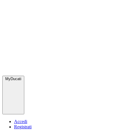
MyDucati
Accedi
Registrati