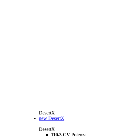
DesertX
new
DesertX
DesertX
110,3 CV
Potenza