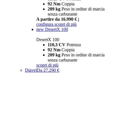
92 Nm
Coppia
209 kg
Peso in ordine di marcia
senza carburante
A partire da 16.990 €
i
configura
scopri di più
new
DesertX 100
DesertX 100
110,3 CV
Potenza
92 Nm
Coppia
209 kg
Peso in ordine di marcia
senza carburante
scopri di più
Diavel
Da 27.290 €