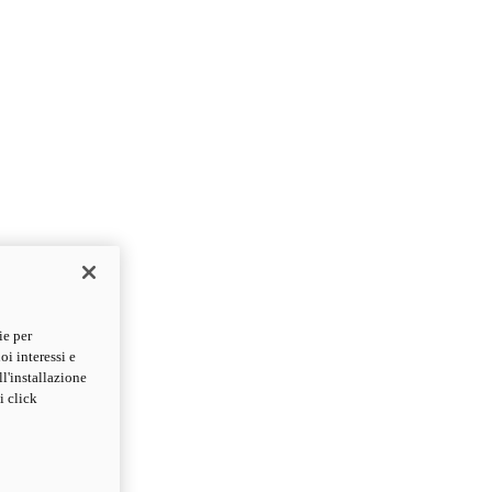
ie per
oi interessi e
ll'installazione
i click