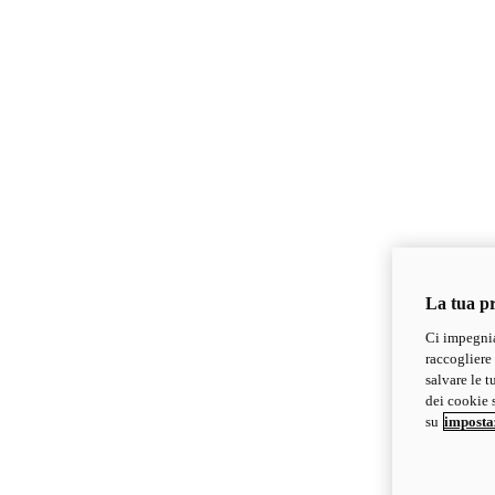
La tua pr
Ci impegnia
raccogliere 
salvare le t
dei cookie s
su
imposta