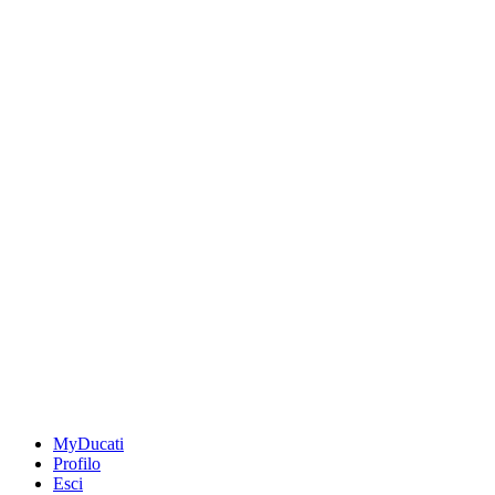
MyDucati
Profilo
Esci