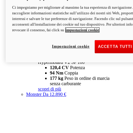
Ci impegniamo per migliorare al massimo la tua esperienza di navigazione.
Hypermotard V2 SP
raccogliere informazioni statistiche sull’utilizzo dei nostri siti Web, proporti
120,4 CV
Potenza
interessi e salvare le tue preferenze di navigazione. Facendo clic sul pulsant
94 Nm
Coppia
acconsenti all'installazione dei cookie sul tuo dispositivo. Per ulteriori in
177 kg
Peso in ordine di marcia
revocare il consenso, fai click su
impostazioni cookie
senza carburante
A partire da 19.890 €
Depotenziata 35 kW: 18.890 €
i
configura
scopri di più
Impostazioni cookie
ACCETTA TUTTI
new
V2 SP 100
Hypermotard V2 SP 100
120,4 CV
Potenza
94 Nm
Coppia
177 kg
Peso in ordine di marcia
senza carburante
scopri di più
Monster
Da 12.890 €