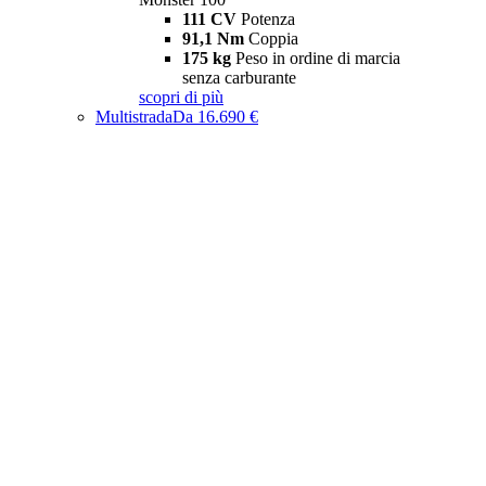
111 CV
Potenza
91,1 Nm
Coppia
175 kg
Peso in ordine di marcia
senza carburante
scopri di più
Multistrada
Da 16.690 €