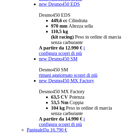
new
Desmo450 EDS
Desmo450 EDS
449,6 cc
Cilindrata
970 mm
Altezza sella
110,5 kg
(kit racing)
Peso in ordine di marcia
senza carburante
A partire da 12.990 €
i
configura
scopri di più
new
Desmo450 SM
Desmo450 SM
rimani aggiornato
scopri di più
new
Desmo450 MX Factory
Desmo450 MX Factory
63,5 CV
Potenza
53,5 Nm
Coppia
104 kg
Peso in ordine di marcia
senza carburante
A partire da 14.990 €
i
configura
scopri di più
Panigale
Da 16.790 €