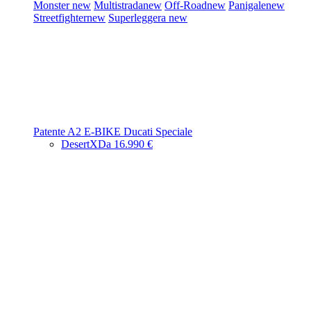
Monster
new
Multistrada
new
Off-Road
new
Panigale
new
Streetfighter
new
Superleggera
new
Patente A2
E-BIKE
Ducati Speciale
DesertX
Da 16.990 €