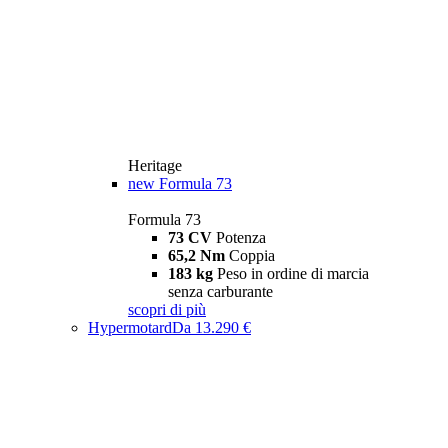
Heritage
new
Formula 73
Formula 73
73 CV
Potenza
65,2 Nm
Coppia
183 kg
Peso in ordine di marcia
senza carburante
scopri di più
Hypermotard
Da 13.290 €