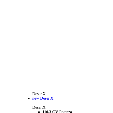
DesertX
new
DesertX
DesertX
110,3 CV
Potenza