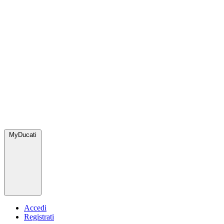
MyDucati
Accedi
Registrati