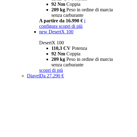
92 Nm
Coppia
209 kg
Peso in ordine di marcia
senza carburante
A partire da 16.990 €
i
configura
scopri di più
new
DesertX 100
DesertX 100
110,3 CV
Potenza
92 Nm
Coppia
209 kg
Peso in ordine di marcia
senza carburante
scopri di più
Diavel
Da 27.290 €