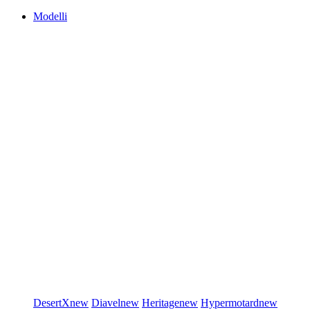
Modelli
DesertX
new
Diavel
new
Heritage
new
Hypermotard
new