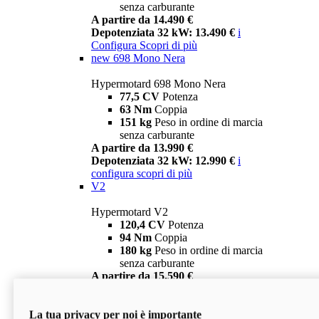
senza carburante
A partire da 14.490 €
Depotenziata 32 kW: 13.490 €
i
Configura
Scopri di più
new
698 Mono Nera
Hypermotard 698 Mono Nera
77,5 CV
Potenza
63 Nm
Coppia
151 kg
Peso in ordine di marcia
senza carburante
A partire da 13.990 €
Depotenziata 32 kW: 12.990 €
i
configura
scopri di più
V2
Hypermotard V2
120,4 CV
Potenza
94 Nm
Coppia
180 kg
Peso in ordine di marcia
senza carburante
A partire da 15.590 €
Depotenziata 35 kW: 14.590 €
i
configura
scopri di più
La tua privacy per noi è importante
V2 SP