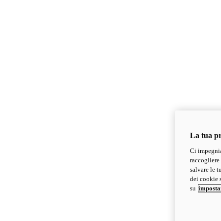
La tua pr
Ci impegnia
raccogliere 
salvare le t
dei cookie s
su
imposta