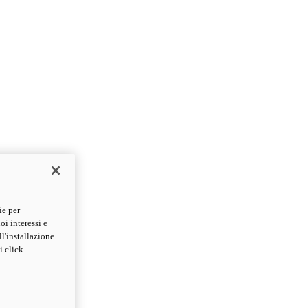
ie per
oi interessi e
ll'installazione
i click