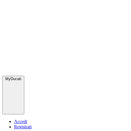
MyDucati
Accedi
Registrati