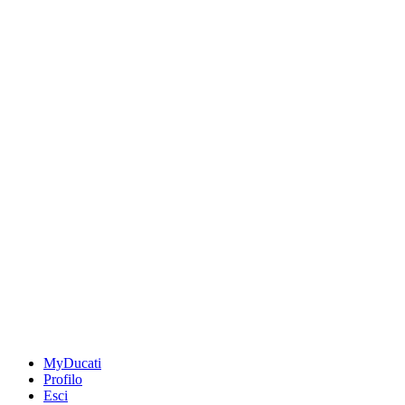
MyDucati
Profilo
Esci