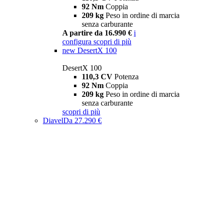
92 Nm
Coppia
209 kg
Peso in ordine di marcia
senza carburante
A partire da 16.990 €
i
configura
scopri di più
new
DesertX 100
DesertX 100
110,3 CV
Potenza
92 Nm
Coppia
209 kg
Peso in ordine di marcia
senza carburante
scopri di più
Diavel
Da 27.290 €