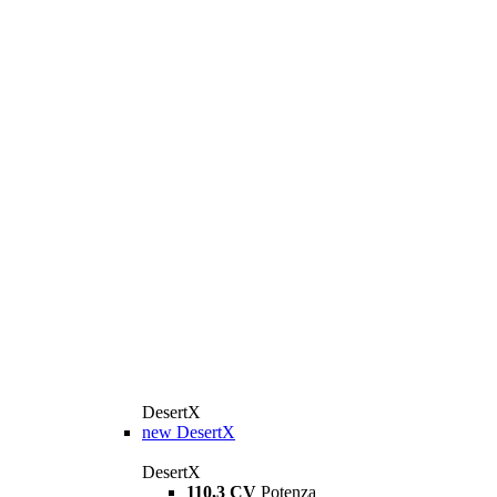
DesertX
new
DesertX
DesertX
110,3 CV
Potenza