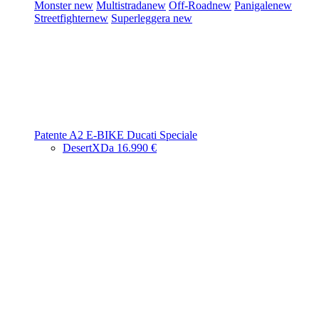
Monster
new
Multistrada
new
Off-Road
new
Panigale
new
Streetfighter
new
Superleggera
new
Patente A2
E-BIKE
Ducati Speciale
DesertX
Da 16.990 €