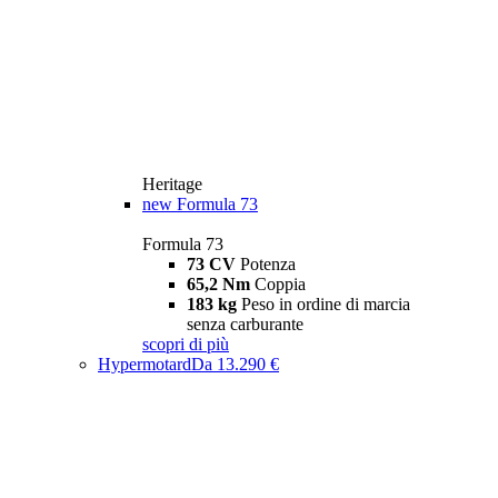
Heritage
new
Formula 73
Formula 73
73 CV
Potenza
65,2 Nm
Coppia
183 kg
Peso in ordine di marcia
senza carburante
scopri di più
Hypermotard
Da 13.290 €