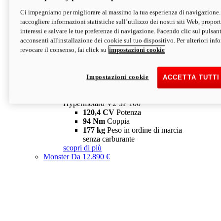
Ci impegniamo per migliorare al massimo la tua esperienza di navigazione.
Hypermotard V2 SP
raccogliere informazioni statistiche sull’utilizzo dei nostri siti Web, proporti
120,4 CV
Potenza
interessi e salvare le tue preferenze di navigazione. Facendo clic sul pulsant
94 Nm
Coppia
acconsenti all'installazione dei cookie sul tuo dispositivo. Per ulteriori in
177 kg
Peso in ordine di marcia
revocare il consenso, fai click su
impostazioni cookie
senza carburante
A partire da 19.890 €
Depotenziata 35 kW: 18.890 €
i
configura
scopri di più
Impostazioni cookie
ACCETTA TUTTI
new
V2 SP 100
Hypermotard V2 SP 100
120,4 CV
Potenza
94 Nm
Coppia
177 kg
Peso in ordine di marcia
senza carburante
scopri di più
Monster
Da 12.890 €