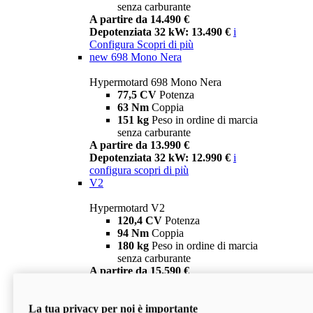
senza carburante
A partire da 14.490 €
Depotenziata 32 kW: 13.490 €
i
Configura
Scopri di più
new
698 Mono Nera
Hypermotard 698 Mono Nera
77,5 CV
Potenza
63 Nm
Coppia
151 kg
Peso in ordine di marcia
senza carburante
A partire da 13.990 €
Depotenziata 32 kW: 12.990 €
i
configura
scopri di più
V2
Hypermotard V2
120,4 CV
Potenza
94 Nm
Coppia
180 kg
Peso in ordine di marcia
senza carburante
A partire da 15.590 €
Depotenziata 35 kW: 14.590 €
i
configura
scopri di più
La tua privacy per noi è importante
V2 SP