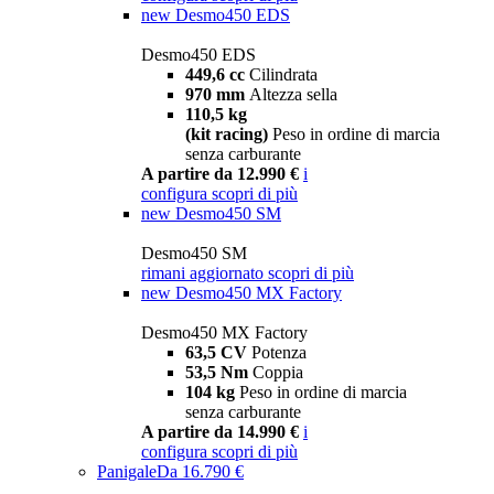
new
Desmo450 EDS
Desmo450 EDS
449,6 cc
Cilindrata
970 mm
Altezza sella
110,5 kg
(kit racing)
Peso in ordine di marcia
senza carburante
A partire da 12.990 €
i
configura
scopri di più
new
Desmo450 SM
Desmo450 SM
rimani aggiornato
scopri di più
new
Desmo450 MX Factory
Desmo450 MX Factory
63,5 CV
Potenza
53,5 Nm
Coppia
104 kg
Peso in ordine di marcia
senza carburante
A partire da 14.990 €
i
configura
scopri di più
Panigale
Da 16.790 €