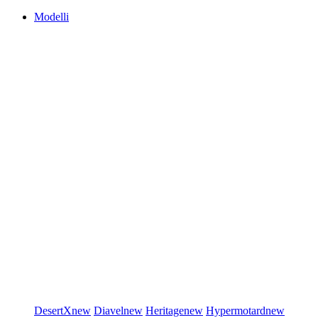
Modelli
DesertX
new
Diavel
new
Heritage
new
Hypermotard
new