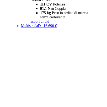
111 CV
Potenza
91,1 Nm
Coppia
175 kg
Peso in ordine di marcia
senza carburante
scopri di più
Multistrada
Da 16.690 €