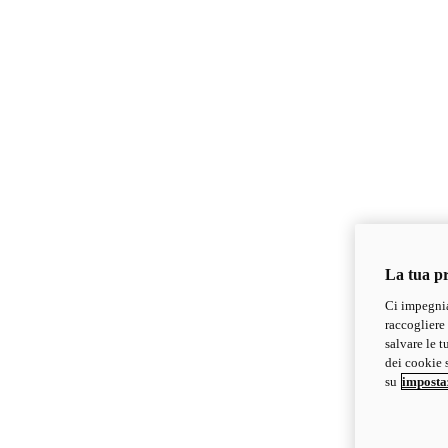
La tua pr
Ci impegnia
raccogliere 
salvare le t
dei cookie s
su
imposta