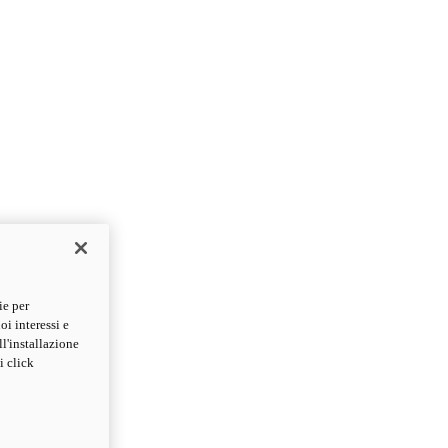
ie per
oi interessi e
ll'installazione
i click