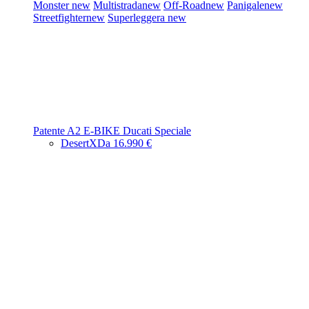
Monster
new
Multistrada
new
Off-Road
new
Panigale
new
Streetfighter
new
Superleggera
new
Patente A2
E-BIKE
Ducati Speciale
DesertX
Da 16.990 €