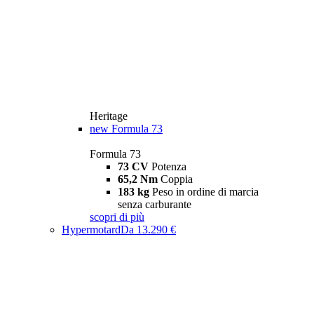
Heritage
new
Formula 73
Formula 73
73 CV
Potenza
65,2 Nm
Coppia
183 kg
Peso in ordine di marcia
senza carburante
scopri di più
Hypermotard
Da 13.290 €