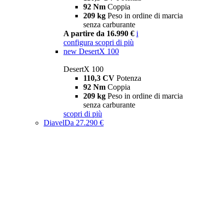
92 Nm
Coppia
209 kg
Peso in ordine di marcia
senza carburante
A partire da 16.990 €
i
configura
scopri di più
new
DesertX 100
DesertX 100
110,3 CV
Potenza
92 Nm
Coppia
209 kg
Peso in ordine di marcia
senza carburante
scopri di più
Diavel
Da 27.290 €