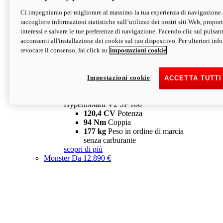
Ci impegniamo per migliorare al massimo la tua esperienza di navigazione.
Hypermotard V2 SP
raccogliere informazioni statistiche sull’utilizzo dei nostri siti Web, proporti
120,4 CV
Potenza
interessi e salvare le tue preferenze di navigazione. Facendo clic sul pulsant
94 Nm
Coppia
acconsenti all'installazione dei cookie sul tuo dispositivo. Per ulteriori in
177 kg
Peso in ordine di marcia
revocare il consenso, fai click su
impostazioni cookie
senza carburante
A partire da 19.890 €
Depotenziata 35 kW: 18.890 €
i
configura
scopri di più
Impostazioni cookie
ACCETTA TUTTI
new
V2 SP 100
Hypermotard V2 SP 100
120,4 CV
Potenza
94 Nm
Coppia
177 kg
Peso in ordine di marcia
senza carburante
scopri di più
Monster
Da 12.890 €