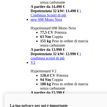
senza carburante
A partire da 14.490 €
Depotenziata 32 kW: 13.490 €
i
Configura
Scopri di più
new
698 Mono Nera
Hypermotard 698 Mono Nera
77,5 CV
Potenza
63 Nm
Coppia
151 kg
Peso in ordine di marcia
senza carburante
A partire da 13.990 €
Depotenziata 32 kW: 12.990 €
i
configura
scopri di più
V2
Hypermotard V2
120,4 CV
Potenza
94 Nm
Coppia
180 kg
Peso in ordine di marcia
senza carburante
A partire da 15.590 €
Depotenziata 35 kW: 14.590 €
i
configura
scopri di più
La tua privacy per noi è importante
V2 SP