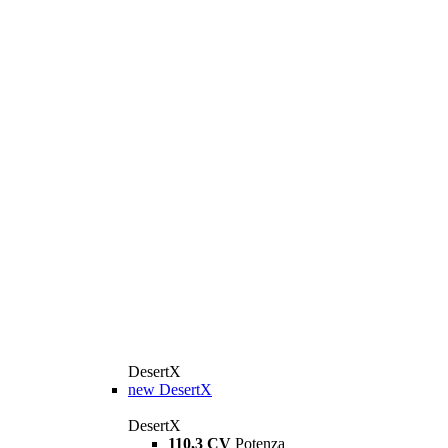
DesertX
new
DesertX
DesertX
110,3 CV
Potenza