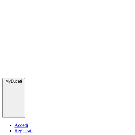
MyDucati
Accedi
Registrati