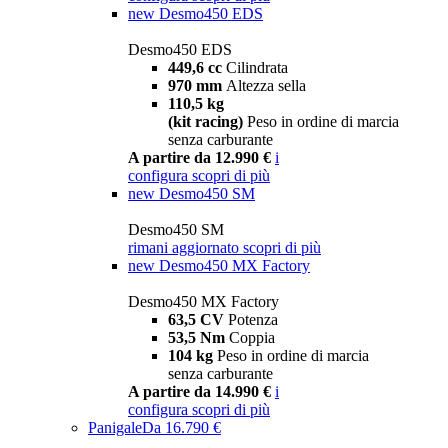
new
Desmo450 EDS
Desmo450 EDS
449,6 cc
Cilindrata
970 mm
Altezza sella
110,5 kg
(kit racing)
Peso in ordine di marcia
senza carburante
A partire da 12.990 €
i
configura
scopri di più
new
Desmo450 SM
Desmo450 SM
rimani aggiornato
scopri di più
new
Desmo450 MX Factory
Desmo450 MX Factory
63,5 CV
Potenza
53,5 Nm
Coppia
104 kg
Peso in ordine di marcia
senza carburante
A partire da 14.990 €
i
configura
scopri di più
Panigale
Da 16.790 €