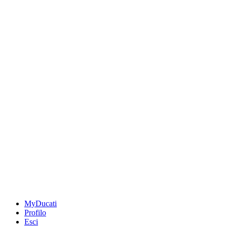
MyDucati
Profilo
Esci