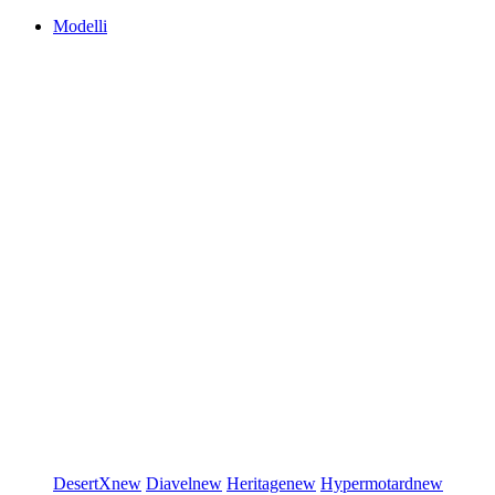
Modelli
DesertX
new
Diavel
new
Heritage
new
Hypermotard
new