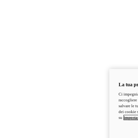
La tua pr
Ci impegnia
raccogliere 
salvare le t
dei cookie s
su
imposta