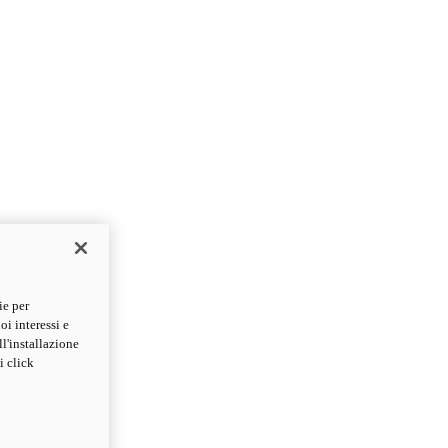
ie per
oi interessi e
ll'installazione
i click