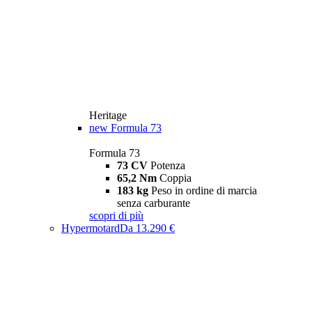
Heritage
new
Formula 73
Formula 73
73 CV
Potenza
65,2 Nm
Coppia
183 kg
Peso in ordine di marcia
senza carburante
scopri di più
Hypermotard
Da 13.290 €