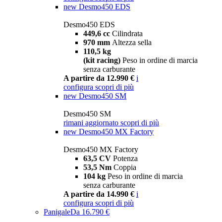
new
Desmo450 EDS
Desmo450 EDS
449,6 cc
Cilindrata
970 mm
Altezza sella
110,5 kg
(kit racing)
Peso in ordine di marcia
senza carburante
A partire da 12.990 €
i
configura
scopri di più
new
Desmo450 SM
Desmo450 SM
rimani aggiornato
scopri di più
new
Desmo450 MX Factory
Desmo450 MX Factory
63,5 CV
Potenza
53,5 Nm
Coppia
104 kg
Peso in ordine di marcia
senza carburante
A partire da 14.990 €
i
configura
scopri di più
Panigale
Da 16.790 €