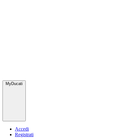
MyDucati
Accedi
Registrati