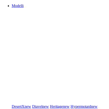
Modelli
DesertX
new
Diavel
new
Heritage
new
Hypermotard
new