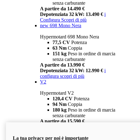
senza carburante
A partire da 14.490 €
Depotenziata 32 kW: 13.490 €
i
Configura
Scopri di più
new
698 Mono Nera
Hypermotard 698 Mono Nera
77,5 CV
Potenza
63 Nm
Coppia
151 kg
Peso in ordine di marcia
senza carburante
A partire da 13.990 €
Depotenziata 32 kW: 12.990 €
i
configura
scopri di più
V2
Hypermotard V2
120,4 CV
Potenza
94 Nm
Coppia
180 kg
Peso in ordine di marcia
senza carburante
A partire da 15.590 €
Depotenziata 35 kW: 14.590 €
i
configura
scopri di più
La tua privacy per noi è importante
V2 SP