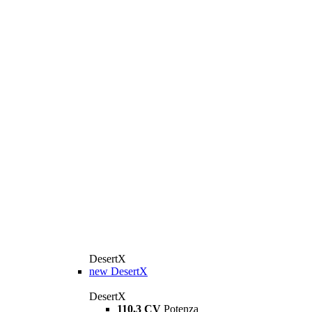
DesertX
new
DesertX
DesertX
110,3 CV
Potenza