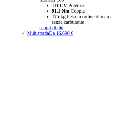
111 CV
Potenza
91,1 Nm
Coppia
175 kg
Peso in ordine di marcia
senza carburante
scopri di più
Multistrada
Da 16.690 €