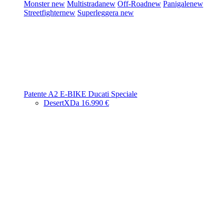
Monster
new
Multistrada
new
Off-Road
new
Panigale
new
Streetfighter
new
Superleggera
new
Patente A2
E-BIKE
Ducati Speciale
DesertX
Da 16.990 €