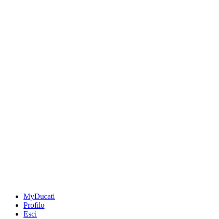
MyDucati
Profilo
Esci