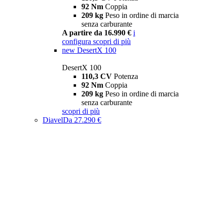
92 Nm
Coppia
209 kg
Peso in ordine di marcia
senza carburante
A partire da 16.990 €
i
configura
scopri di più
new
DesertX 100
DesertX 100
110,3 CV
Potenza
92 Nm
Coppia
209 kg
Peso in ordine di marcia
senza carburante
scopri di più
Diavel
Da 27.290 €