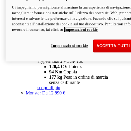
Ci impegniamo per migliorare al massimo la tua esperienza di navigazione.
Hypermotard V2 SP
raccogliere informazioni statistiche sull’utilizzo dei nostri siti Web, proporti
120,4 CV
Potenza
interessi e salvare le tue preferenze di navigazione. Facendo clic sul pulsant
94 Nm
Coppia
acconsenti all'installazione dei cookie sul tuo dispositivo. Per ulteriori in
177 kg
Peso in ordine di marcia
revocare il consenso, fai click su
impostazioni cookie
senza carburante
A partire da 19.890 €
Depotenziata 35 kW: 18.890 €
i
configura
scopri di più
Impostazioni cookie
ACCETTA TUTTI
new
V2 SP 100
Hypermotard V2 SP 100
120,4 CV
Potenza
94 Nm
Coppia
177 kg
Peso in ordine di marcia
senza carburante
scopri di più
Monster
Da 12.890 €