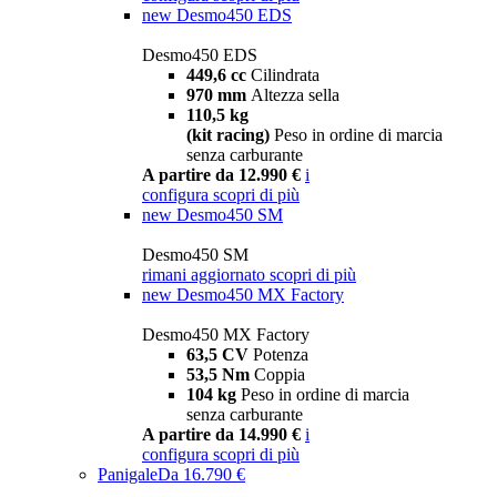
new
Desmo450 EDS
Desmo450 EDS
449,6 cc
Cilindrata
970 mm
Altezza sella
110,5 kg
(kit racing)
Peso in ordine di marcia
senza carburante
A partire da 12.990 €
i
configura
scopri di più
new
Desmo450 SM
Desmo450 SM
rimani aggiornato
scopri di più
new
Desmo450 MX Factory
Desmo450 MX Factory
63,5 CV
Potenza
53,5 Nm
Coppia
104 kg
Peso in ordine di marcia
senza carburante
A partire da 14.990 €
i
configura
scopri di più
Panigale
Da 16.790 €