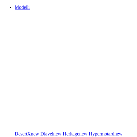
Modelli
DesertX
new
Diavel
new
Heritage
new
Hypermotard
new