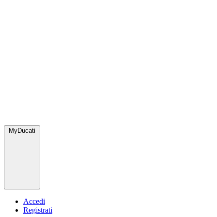
MyDucati
Accedi
Registrati