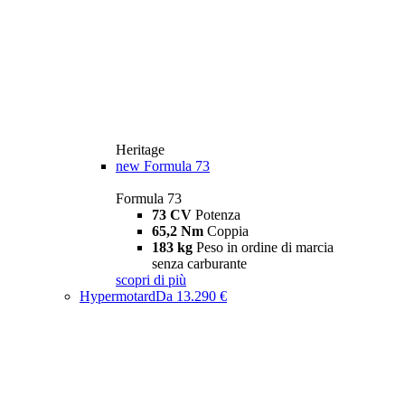
Heritage
new
Formula 73
Formula 73
73 CV
Potenza
65,2 Nm
Coppia
183 kg
Peso in ordine di marcia
senza carburante
scopri di più
Hypermotard
Da 13.290 €