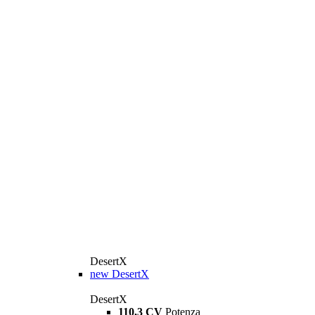
DesertX
new
DesertX
DesertX
110,3 CV
Potenza