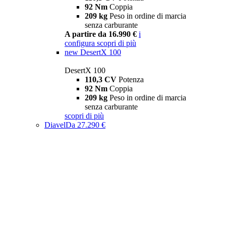
92 Nm
Coppia
209 kg
Peso in ordine di marcia
senza carburante
A partire da 16.990 €
i
configura
scopri di più
new
DesertX 100
DesertX 100
110,3 CV
Potenza
92 Nm
Coppia
209 kg
Peso in ordine di marcia
senza carburante
scopri di più
Diavel
Da 27.290 €