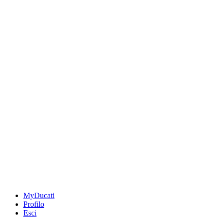
MyDucati
Profilo
Esci