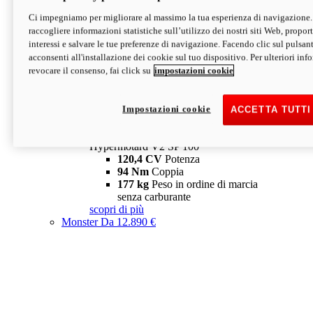
Ci impegniamo per migliorare al massimo la tua esperienza di navigazione.
Hypermotard V2 SP
raccogliere informazioni statistiche sull’utilizzo dei nostri siti Web, proporti
120,4 CV
Potenza
interessi e salvare le tue preferenze di navigazione. Facendo clic sul pulsant
94 Nm
Coppia
acconsenti all'installazione dei cookie sul tuo dispositivo. Per ulteriori in
177 kg
Peso in ordine di marcia
revocare il consenso, fai click su
impostazioni cookie
senza carburante
A partire da 19.890 €
Depotenziata 35 kW: 18.890 €
i
configura
scopri di più
Impostazioni cookie
ACCETTA TUTTI
new
V2 SP 100
Hypermotard V2 SP 100
120,4 CV
Potenza
94 Nm
Coppia
177 kg
Peso in ordine di marcia
senza carburante
scopri di più
Monster
Da 12.890 €