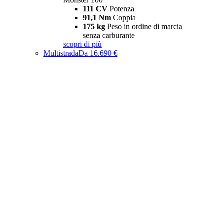
111 CV
Potenza
91,1 Nm
Coppia
175 kg
Peso in ordine di marcia
senza carburante
scopri di più
Multistrada
Da 16.690 €