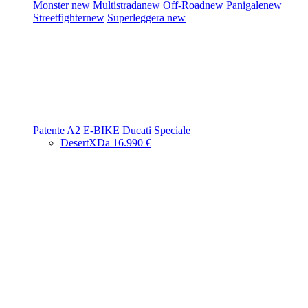
Monster
new
Multistrada
new
Off-Road
new
Panigale
new
Streetfighter
new
Superleggera
new
Patente A2
E-BIKE
Ducati Speciale
DesertX
Da 16.990 €