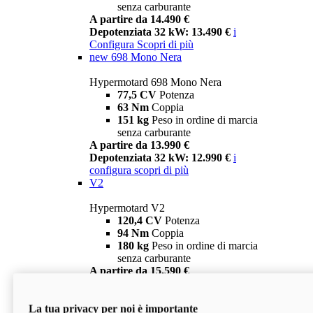
senza carburante
A partire da 14.490 €
Depotenziata 32 kW: 13.490 €
i
Configura
Scopri di più
new
698 Mono Nera
Hypermotard 698 Mono Nera
77,5 CV
Potenza
63 Nm
Coppia
151 kg
Peso in ordine di marcia
senza carburante
A partire da 13.990 €
Depotenziata 32 kW: 12.990 €
i
configura
scopri di più
V2
Hypermotard V2
120,4 CV
Potenza
94 Nm
Coppia
180 kg
Peso in ordine di marcia
senza carburante
A partire da 15.590 €
Depotenziata 35 kW: 14.590 €
i
configura
scopri di più
La tua privacy per noi è importante
V2 SP