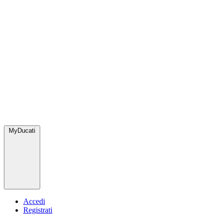
MyDucati
Accedi
Registrati