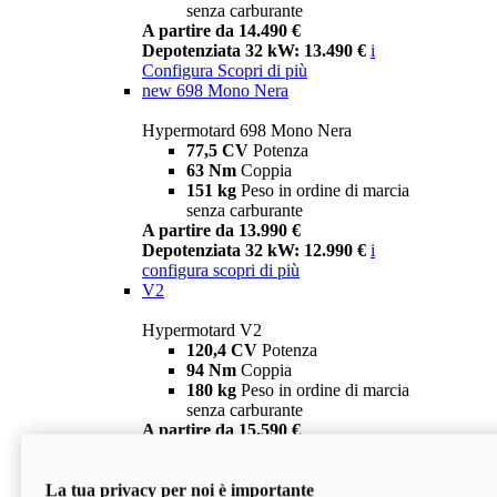
senza carburante
A partire da 14.490 €
Depotenziata 32 kW: 13.490 €
i
Configura
Scopri di più
new
698 Mono Nera
Hypermotard 698 Mono Nera
77,5 CV
Potenza
63 Nm
Coppia
151 kg
Peso in ordine di marcia
senza carburante
A partire da 13.990 €
Depotenziata 32 kW: 12.990 €
i
configura
scopri di più
V2
Hypermotard V2
120,4 CV
Potenza
94 Nm
Coppia
180 kg
Peso in ordine di marcia
senza carburante
A partire da 15.590 €
Depotenziata 35 kW: 14.590 €
i
configura
scopri di più
La tua privacy per noi è importante
V2 SP