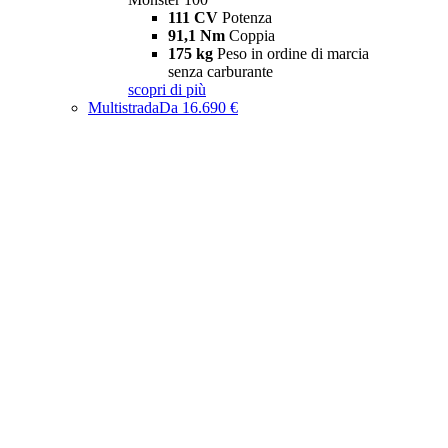
111 CV
Potenza
91,1 Nm
Coppia
175 kg
Peso in ordine di marcia
senza carburante
scopri di più
Multistrada
Da 16.690 €