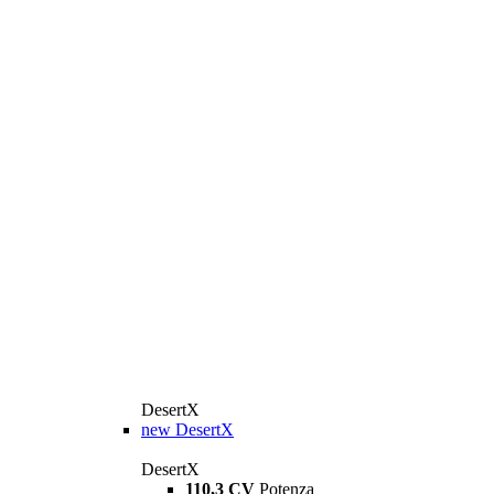
DesertX
new
DesertX
DesertX
110,3 CV
Potenza