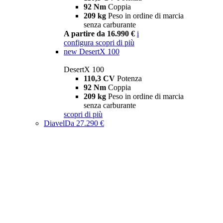
92 Nm
Coppia
209 kg
Peso in ordine di marcia
senza carburante
A partire da 16.990 €
i
configura
scopri di più
new
DesertX 100
DesertX 100
110,3 CV
Potenza
92 Nm
Coppia
209 kg
Peso in ordine di marcia
senza carburante
scopri di più
Diavel
Da 27.290 €