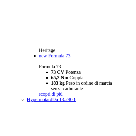
Heritage
new
Formula 73
Formula 73
73 CV
Potenza
65,2 Nm
Coppia
183 kg
Peso in ordine di marcia
senza carburante
scopri di più
Hypermotard
Da 13.290 €