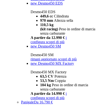
new
Desmo450 EDS
Desmo450 EDS
449,6 cc
Cilindrata
970 mm
Altezza sella
110,5 kg
(kit racing)
Peso in ordine di marcia
senza carburante
A partire da 12.990 €
i
configura
scopri di più
new
Desmo450 SM
Desmo450 SM
rimani aggiornato
scopri di più
new
Desmo450 MX Factory
Desmo450 MX Factory
63,5 CV
Potenza
53,5 Nm
Coppia
104 kg
Peso in ordine di marcia
senza carburante
A partire da 14.990 €
i
configura
scopri di più
Panigale
Da 16.790 €