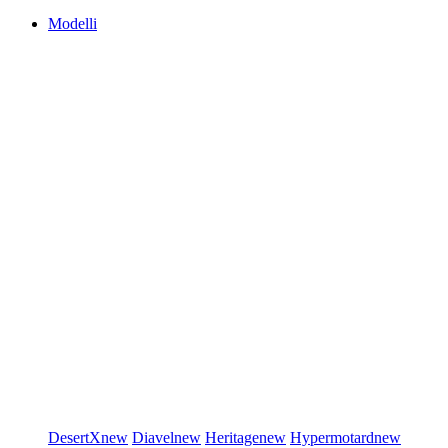
Modelli
DesertX
new
Diavel
new
Heritage
new
Hypermotard
new