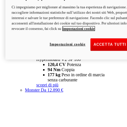
Ci impegniamo per migliorare al massimo la tua esperienza di navigazione.
Hypermotard V2 SP
raccogliere informazioni statistiche sull’utilizzo dei nostri siti Web, proporti
120,4 CV
Potenza
interessi e salvare le tue preferenze di navigazione. Facendo clic sul pulsant
94 Nm
Coppia
acconsenti all'installazione dei cookie sul tuo dispositivo. Per ulteriori in
177 kg
Peso in ordine di marcia
revocare il consenso, fai click su
impostazioni cookie
senza carburante
A partire da 19.890 €
Depotenziata 35 kW: 18.890 €
i
configura
scopri di più
Impostazioni cookie
ACCETTA TUTTI
new
V2 SP 100
Hypermotard V2 SP 100
120,4 CV
Potenza
94 Nm
Coppia
177 kg
Peso in ordine di marcia
senza carburante
scopri di più
Monster
Da 12.890 €