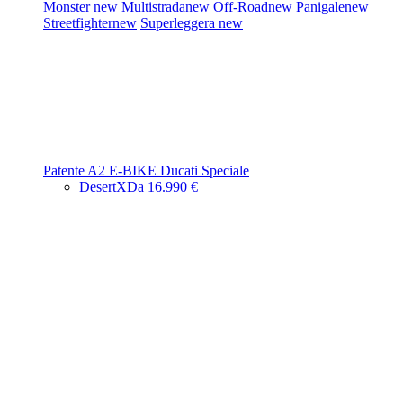
Monster
new
Multistrada
new
Off-Road
new
Panigale
new
Streetfighter
new
Superleggera
new
Patente A2
E-BIKE
Ducati Speciale
DesertX
Da 16.990 €