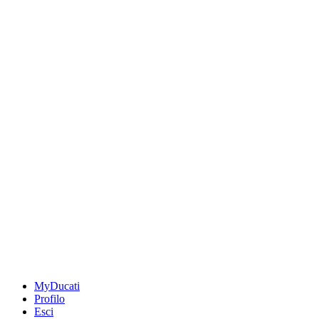
MyDucati
Profilo
Esci