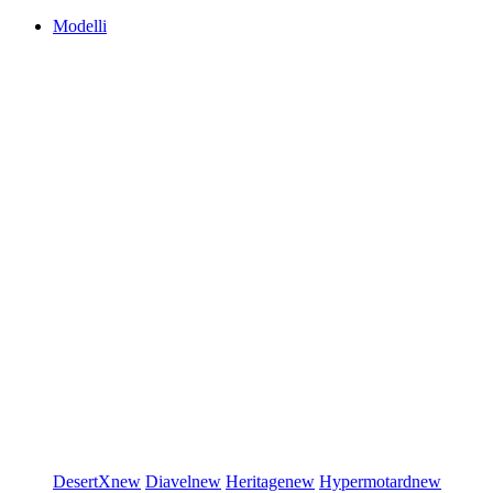
Modelli
DesertX
new
Diavel
new
Heritage
new
Hypermotard
new