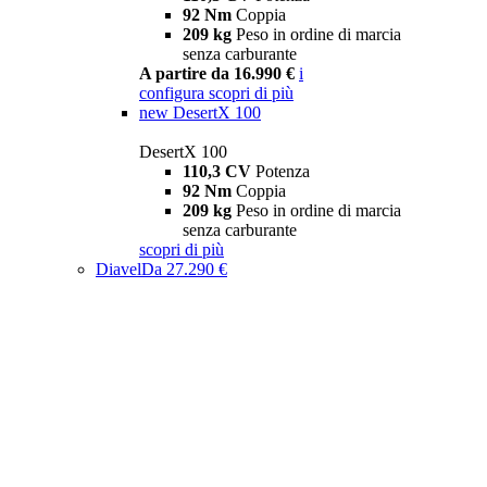
92 Nm
Coppia
209 kg
Peso in ordine di marcia
senza carburante
A partire da 16.990 €
i
configura
scopri di più
new
DesertX 100
DesertX 100
110,3 CV
Potenza
92 Nm
Coppia
209 kg
Peso in ordine di marcia
senza carburante
scopri di più
Diavel
Da 27.290 €