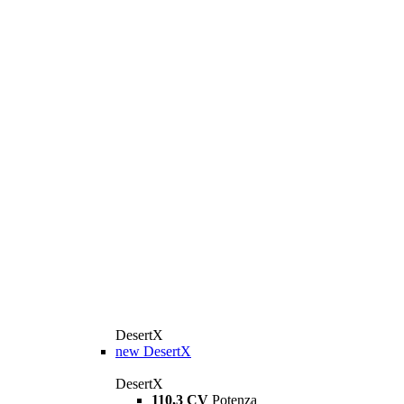
DesertX
new
DesertX
DesertX
110,3 CV
Potenza