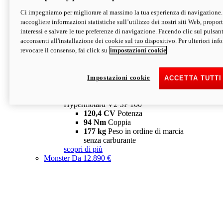
Ci impegniamo per migliorare al massimo la tua esperienza di navigazione.
Hypermotard V2 SP
raccogliere informazioni statistiche sull’utilizzo dei nostri siti Web, proporti
120,4 CV
Potenza
interessi e salvare le tue preferenze di navigazione. Facendo clic sul pulsant
94 Nm
Coppia
acconsenti all'installazione dei cookie sul tuo dispositivo. Per ulteriori in
177 kg
Peso in ordine di marcia
revocare il consenso, fai click su
impostazioni cookie
senza carburante
A partire da 19.890 €
Depotenziata 35 kW: 18.890 €
i
configura
scopri di più
Impostazioni cookie
ACCETTA TUTTI
new
V2 SP 100
Hypermotard V2 SP 100
120,4 CV
Potenza
94 Nm
Coppia
177 kg
Peso in ordine di marcia
senza carburante
scopri di più
Monster
Da 12.890 €