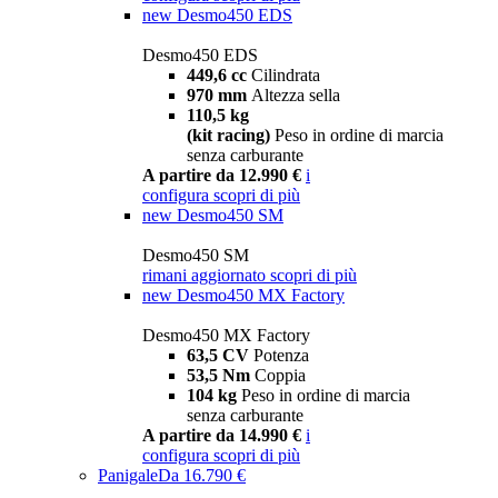
new
Desmo450 EDS
Desmo450 EDS
449,6 cc
Cilindrata
970 mm
Altezza sella
110,5 kg
(kit racing)
Peso in ordine di marcia
senza carburante
A partire da 12.990 €
i
configura
scopri di più
new
Desmo450 SM
Desmo450 SM
rimani aggiornato
scopri di più
new
Desmo450 MX Factory
Desmo450 MX Factory
63,5 CV
Potenza
53,5 Nm
Coppia
104 kg
Peso in ordine di marcia
senza carburante
A partire da 14.990 €
i
configura
scopri di più
Panigale
Da 16.790 €