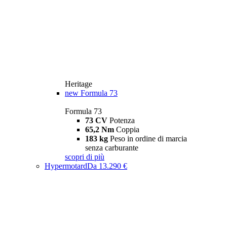
Heritage
new
Formula 73
Formula 73
73 CV
Potenza
65,2 Nm
Coppia
183 kg
Peso in ordine di marcia
senza carburante
scopri di più
Hypermotard
Da 13.290 €