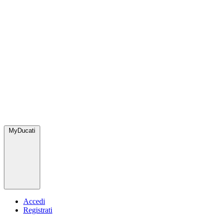
MyDucati
Accedi
Registrati