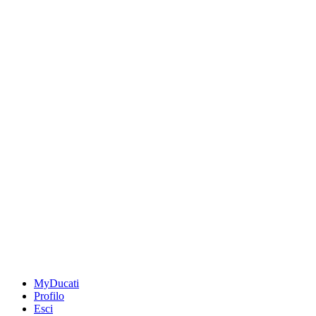
MyDucati
Profilo
Esci