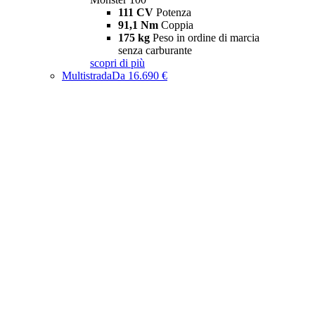
111 CV
Potenza
91,1 Nm
Coppia
175 kg
Peso in ordine di marcia
senza carburante
scopri di più
Multistrada
Da 16.690 €