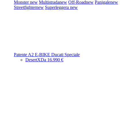
Monster
new
Multistrada
new
Off-Road
new
Panigale
new
Streetfighter
new
Superleggera
new
Patente A2
E-BIKE
Ducati Speciale
DesertX
Da 16.990 €