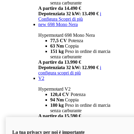
senza carburante
A partire da 14.490 €
Depotenziata 32 kW: 13.490 €
i
Configura
Scopri di più
new
698 Mono Nera
Hypermotard 698 Mono Nera
77,5 CV
Potenza
63 Nm
Coppia
151 kg
Peso in ordine di marcia
senza carburante
A partire da 13.990 €
Depotenziata 32 kW: 12.990 €
i
configura
scopri di più
V2
Hypermotard V2
120,4 CV
Potenza
94 Nm
Coppia
180 kg
Peso in ordine di marcia
senza carburante
A partire da 15.590 €
Depotenziata 35 kW: 14.590 €
i
configura
scopri di più
La tua privacy per noi è importante
V2 SP