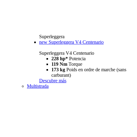
Superleggera
new
Superleggera V4 Centenario
Superleggera V4 Centenario
228 hp*
Potencia
119 Nm
Torque
173 kg
Poids en ordre de marche (sans
carburant)
Descubre más
Multistrada