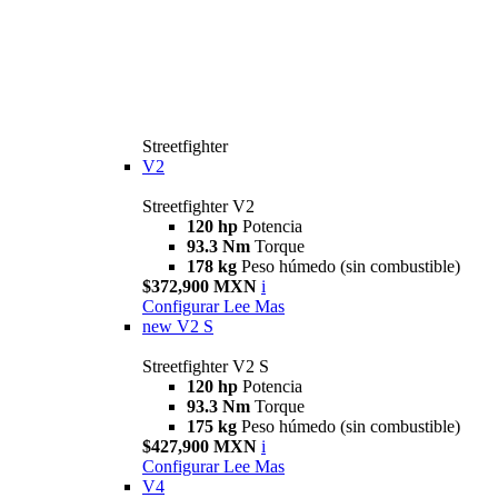
Streetfighter
V2
Streetfighter V2
120 hp
Potencia
93.3 Nm
Torque
178 kg
Peso húmedo (sin combustible)
$372,900 MXN
i
Configurar
Lee Mas
new
V2 S
Streetfighter V2 S
120 hp
Potencia
93.3 Nm
Torque
175 kg
Peso húmedo (sin combustible)
$427,900 MXN
i
Configurar
Lee Mas
V4