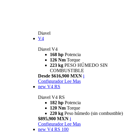
Diavel
V4
Diavel V4
168 hp
Potencia
126 Nm
Torque
223 kg
PESO HÚMEDO SIN
COMBUSTIBLE
Desde $616,900 MXN
i
Configurador
Lee Mas
new
V4 RS
Diavel V4 RS
182 hp
Potencia
120 Nm
Torque
220 kg
Peso húmedo (sin combustible)
$895,900 MXN
i
Configurador
Lee Mas
new
V4 RS 100