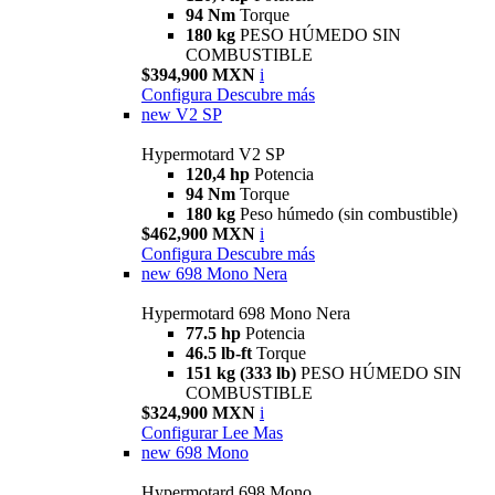
94 Nm
Torque
180 kg
PESO HÚMEDO SIN
COMBUSTIBLE
$394,900 MXN
i
Configura
Descubre más
new
V2 SP
Hypermotard V2 SP
120,4 hp
Potencia
94 Nm
Torque
180 kg
Peso húmedo (sin combustible)
$462,900 MXN
i
Configura
Descubre más
new
698 Mono Nera
Hypermotard 698 Mono Nera
77.5 hp
Potencia
46.5 lb-ft
Torque
151 kg (333 lb)
PESO HÚMEDO SIN
COMBUSTIBLE
$324,900 MXN
i
Configurar
Lee Mas
new
698 Mono
Hypermotard 698 Mono