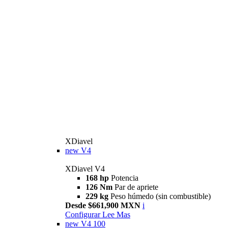
XDiavel
new
V4
XDiavel V4
168 hp
Potencia
126 Nm
Par de apriete
229 kg
Peso húmedo (sin combustible)
Desde $661,900 MXN
i
Configurar
Lee Mas
new
V4 100