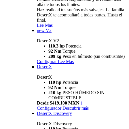
allá de todos los límites.
Haz realidad tus sueños más salvajes. La familia
DesertX te acompañará a todas partes. Hasta el
final.
Lee Mas
new
V2
DesertX V2
110.3 hp
Potencia
92 Nm
Torque
209 kg
Peso en húmedo (sin combustible)
Configurar
Lee Mas
DesertX
DesertX
110 hp
Potencia
92 Nm
Torque
210 kg
PESO HÚMEDO SIN
COMBUSTIBLE
Desde $419,100 MXN
i
Configurador
Descubrir más
DesertX Discovery
DesertX Discovery
110 hp
Potencia