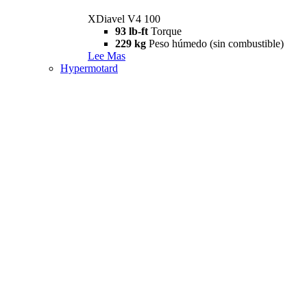
XDiavel V4 100
93 lb-ft
Torque
229 kg
Peso húmedo (sin combustible)
Lee Mas
Hypermotard