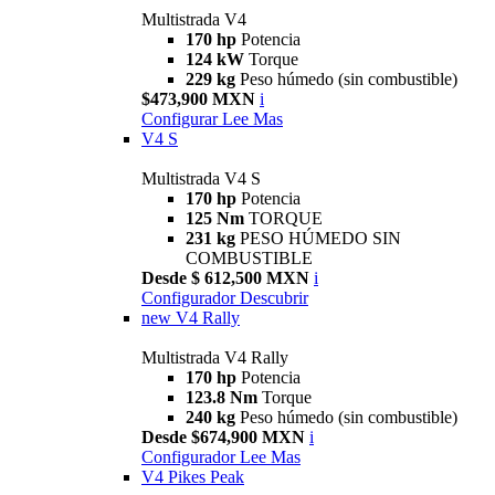
Multistrada V4
170 hp
Potencia
124 kW
Torque
229 kg
Peso húmedo (sin combustible)
$473,900 MXN
i
Configurar
Lee Mas
V4 S
Multistrada V4 S
170 hp
Potencia
125 Nm
TORQUE
231 kg
PESO HÚMEDO SIN
COMBUSTIBLE
Desde $ 612,500 MXN
i
Configurador
Descubrir
new
V4 Rally
Multistrada V4 Rally
170 hp
Potencia
123.8 Nm
Torque
240 kg
Peso húmedo (sin combustible)
Desde $674,900 MXN
i
Configurador
Lee Mas
V4 Pikes Peak