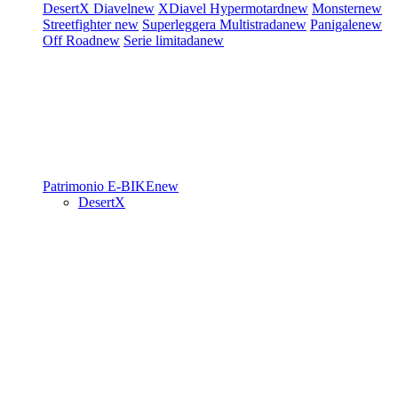
DesertX
Diavel
new
XDiavel
Hypermotard
new
Monster
new
Streetfighter
new
Superleggera
Multistrada
new
Panigale
new
Off Road
new
Serie limitada
new
Patrimonio
E-BIKE
new
DesertX