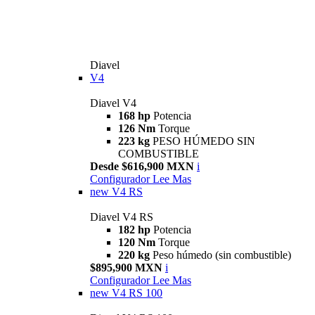
Diavel
V4
Diavel V4
168 hp
Potencia
126 Nm
Torque
223 kg
PESO HÚMEDO SIN
COMBUSTIBLE
Desde $616,900 MXN
i
Configurador
Lee Mas
new
V4 RS
Diavel V4 RS
182 hp
Potencia
120 Nm
Torque
220 kg
Peso húmedo (sin combustible)
$895,900 MXN
i
Configurador
Lee Mas
new
V4 RS 100