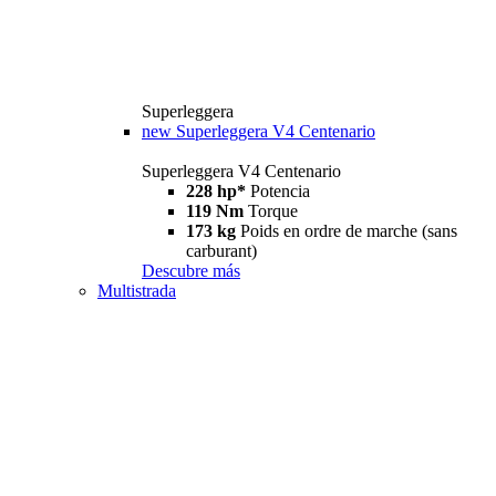
Superleggera
new
Superleggera V4 Centenario
Superleggera V4 Centenario
228 hp*
Potencia
119 Nm
Torque
173 kg
Poids en ordre de marche (sans
carburant)
Descubre más
Multistrada