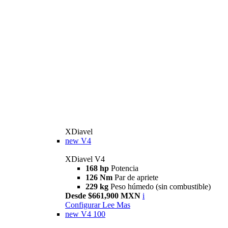
XDiavel
new
V4
XDiavel V4
168 hp
Potencia
126 Nm
Par de apriete
229 kg
Peso húmedo (sin combustible)
Desde $661,900 MXN
i
Configurar
Lee Mas
new
V4 100