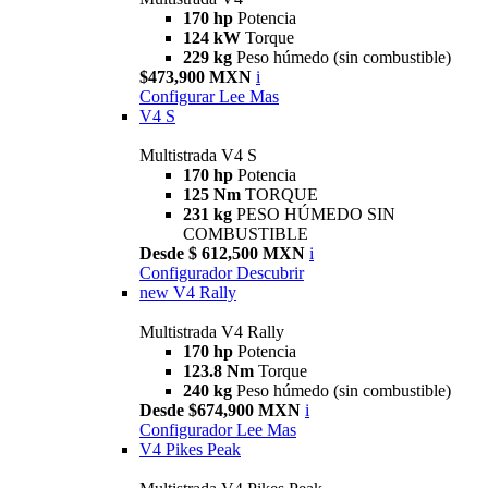
170 hp
Potencia
124 kW
Torque
229 kg
Peso húmedo (sin combustible)
$473,900 MXN
i
Configurar
Lee Mas
V4 S
Multistrada V4 S
170 hp
Potencia
125 Nm
TORQUE
231 kg
PESO HÚMEDO SIN
COMBUSTIBLE
Desde $ 612,500 MXN
i
Configurador
Descubrir
new
V4 Rally
Multistrada V4 Rally
170 hp
Potencia
123.8 Nm
Torque
240 kg
Peso húmedo (sin combustible)
Desde $674,900 MXN
i
Configurador
Lee Mas
V4 Pikes Peak