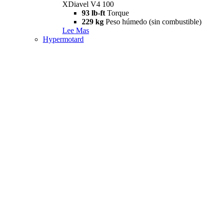
XDiavel V4 100
93 lb-ft
Torque
229 kg
Peso húmedo (sin combustible)
Lee Mas
Hypermotard