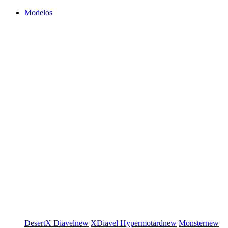
Modelos
DesertX
Diavel
new
XDiavel
Hypermotard
new
Monster
new