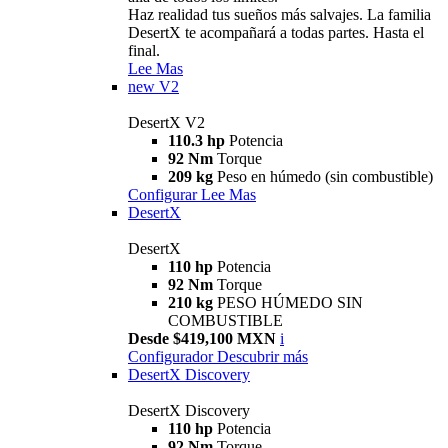
Haz realidad tus sueños más salvajes. La familia
DesertX te acompañará a todas partes. Hasta el
final.
Lee Mas
new
V2
DesertX V2
110.3 hp
Potencia
92 Nm
Torque
209 kg
Peso en húmedo (sin combustible)
Configurar
Lee Mas
DesertX
DesertX
110 hp
Potencia
92 Nm
Torque
210 kg
PESO HÚMEDO SIN
COMBUSTIBLE
Desde $419,100 MXN
i
Configurador
Descubrir más
DesertX Discovery
DesertX Discovery
110 hp
Potencia
92 Nm
Torque