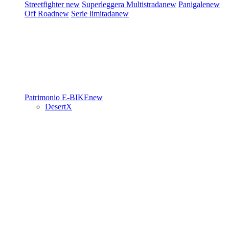
Streetfighter
new
Superleggera
Multistrada
new
Panigale
new
Off Road
new
Serie limitada
new
Patrimonio
E-BIKE
new
DesertX