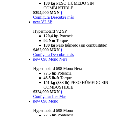
180 kg
PESO HÚMEDO SIN
COMBUSTIBLE
$394,900 MXN
i
Configura
Descubre más
new
V2 SP
Hypermotard V2 SP
120,4 hp
Potencia
94 Nm
Torque
180 kg
Peso húmedo (sin combustible)
$462,900 MXN
i
Configura
Descubre más
new
698 Mono Nera
Hypermotard 698 Mono Nera
77.5 hp
Potencia
46.5 lb-ft
Torque
151 kg (333 lb)
PESO HÚMEDO SIN
COMBUSTIBLE
$324,900 MXN
i
Configurar
Lee Mas
new
698 Mono
Hypermotard 698 Mono
77.5 hp
Pontencia