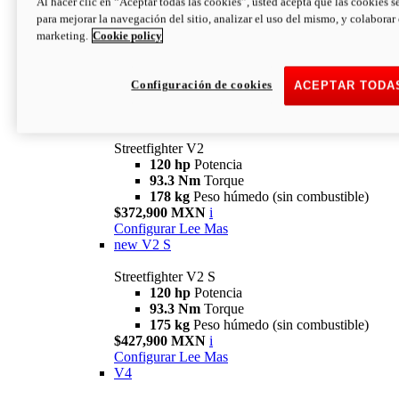
Al hacer clic en “Aceptar todas las cookies”, usted acepta que las cookies s
para mejorar la navegación del sitio, analizar el uso del mismo, y colaborar
marketing.
Cookie policy
Configuración de cookies
ACEPTAR TODA
Streetfighter
V2
Streetfighter V2
120 hp
Potencia
93.3 Nm
Torque
178 kg
Peso húmedo (sin combustible)
$372,900 MXN
i
Configurar
Lee Mas
new
V2 S
Streetfighter V2 S
120 hp
Potencia
93.3 Nm
Torque
175 kg
Peso húmedo (sin combustible)
$427,900 MXN
i
Configurar
Lee Mas
V4