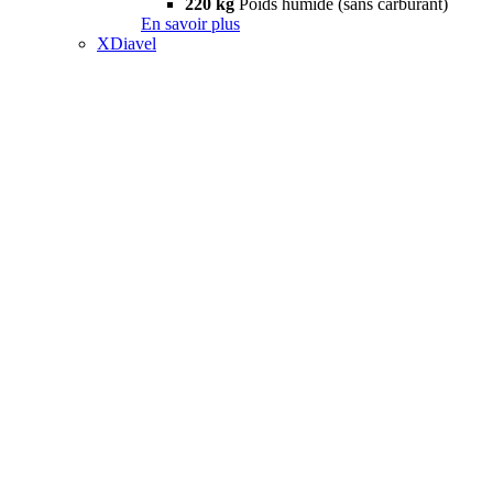
220 kg
Poids humide (sans carburant)
En savoir plus
XDiavel