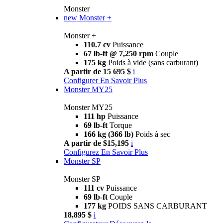
Monster
new
Monster +
Monster +
110.7 cv
Puissance
67 lb-ft @ 7,250 rpm
Couple
175 kg
Poids à vide (sans carburant)
A partir de 15 695 $
i
Configurer
En Savoir Plus
Monster MY25
Monster MY25
111 hp
Puissance
69 lb-ft
Torque
166 kg (366 lb)
Poids à sec
A partir de $15,195
i
Configurez
En Savoir Plus
Monster SP
Monster SP
111 cv
Puissance
69 lb-ft
Couple
177 kg
POIDS SANS CARBURANT
18,895 $
i