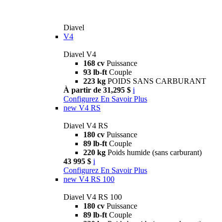
Diavel
V4
Diavel V4
168 cv
Puissance
93 lb-ft
Couple
223 kg
POIDS SANS CARBURANT
À partir de 31,295 $
i
Configurez
En Savoir Plus
new
V4 RS
Diavel V4 RS
180 cv
Puissance
89 lb-ft
Couple
220 kg
Poids humide (sans carburant)
43 995 $
i
Configurez
En Savoir Plus
new
V4 RS 100
Diavel V4 RS 100
180 cv
Puissance
89 lb-ft
Couple