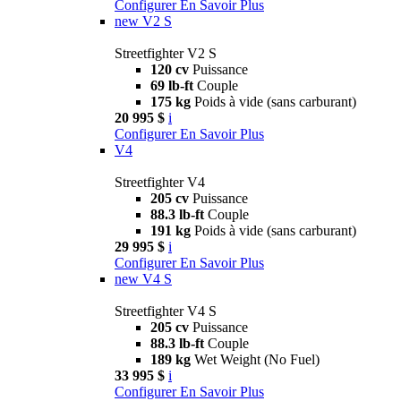
Configurer
En Savoir Plus
new
V2 S
Streetfighter V2 S
120 cv
Puissance
69 lb-ft
Couple
175 kg
Poids à vide (sans carburant)
20 995 $
i
Configurer
En Savoir Plus
V4
Streetfighter V4
205 cv
Puissance
88.3 lb-ft
Couple
191 kg
Poids à vide (sans carburant)
29 995 $
i
Configurer
En Savoir Plus
new
V4 S
Streetfighter V4 S
205 cv
Puissance
88.3 lb-ft
Couple
189 kg
Wet Weight (No Fuel)
33 995 $
i
Configurer
En Savoir Plus