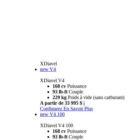
XDiavel
new
V4
XDiavel V4
168 cv
Puissance
93 lb-ft
Couple
229 kg
Poids à vide (sans carburant)
A partir de 33 995 $
i
Configurez
En Savoir Plus
new
V4 100
XDiavel V4 100
168 cv
Puissance
93 lb-ft
Couple