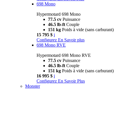
698 Mono
Hypermotard 698 Mono
77.5 cv
Puissance
46.5 lb-ft
Couple
151 kg
Poids à vide (sans carburant)
15 795 $
i
Configurez
En Savoir plus
698 Mono RVE
Hypermotard 698 Mono RVE
77.5 cv
Puissance
46.5 lb-ft
Couple
151 kg
Poids à vide (sans carburant)
16 995 $
i
Configurez
En Savoir Plus
Monster