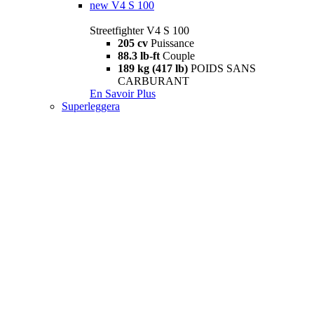
new
V4 S 100
Streetfighter V4 S 100
205 cv
Puissance
88.3 lb-ft
Couple
189 kg (417 lb)
POIDS SANS
CARBURANT
En Savoir Plus
Superleggera