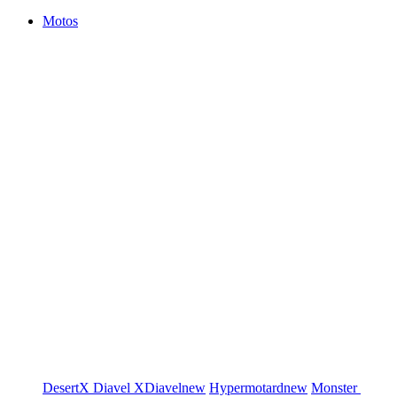
Motos
DesertX
Diavel
XDiavel
new
Hypermotard
new
Monster