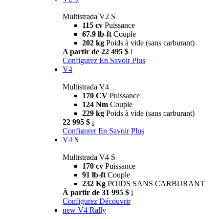
Multistrada V2 S
115 cv
Puissance
67.9 lb-ft
Couple
202 kg
Poids à vide (sans carburant)
A partir de 22 495 $
i
Configurez
En Savoir Plus
V4
Multistrada V4
170 CV
Puissance
124 Nm
Couple
229 kg
Poids à vide (sans carburant)
22 995 $
i
Configurer
En Savoir Plus
V4 S
Multistrada V4 S
170 cv
Puissance
91 lb-ft
Couple
232 Kg
POIDS SANS CARBURANT
À partir de 31 995 $
i
Configurez
Découvrir
new
V4 Rally