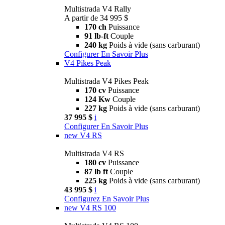
Multistrada V4 Rally
A partir de 34 995 $
170 ch
Puissance
91 lb-ft
Couple
240 kg
Poids à vide (sans carburant)
Configurer
En Savoir Plus
V4 Pikes Peak
Multistrada V4 Pikes Peak
170 cv
Puissance
124 Kw
Couple
227 kg
Poids à vide (sans carburant)
37 995 $
i
Configurer
En Savoir Plus
new
V4 RS
Multistrada V4 RS
180 cv
Puissance
87 lb ft
Couple
225 kg
Poids à vide (sans carburant)
43 995 $
i
Configurez
En Savoir Plus
new
V4 RS 100