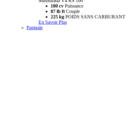
Multistrada V4 RS 100
180 cv
Puissance
87 lb ft
Couple
225 kg
POIDS SANS CARBURANT
En Savoir Plus
Panigale