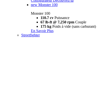
Configurateur
Découvrez-la
new
Monster 100
Monster 100
110.7 cv
Puissance
67 lb-ft @ 7,250 rpm
Couple
175 kg
Poids à vide (sans carburant)
En Savoir Plus
Streetfighter