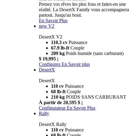
Prenez vos rêves les plus fous et faites-en une
réalité. La DesertX Family vous accompagnera
partout. Jusqu'au bout.
En Savoir Plus
new
V2
DesertX V2
110.3 cv
Puissance
67.9 lb-ft
Couple
209 kg
Poids humide (sans carburant)
$ 19,995
i
Configurez
En Savoir plus
DesertX
DesertX
110 cv
Puissance
68 lb-ft
Couple
210 kg
POIDS SANS CARBURANT
À partir de 20,595 $
i
Configurateur
En Savoir Plus
Rally
DesertX Rally
110 cv
Puissance
68 lb-ft
Couple