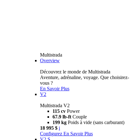
Multistrada
Overview
Découvrez le monde de Multistrada
Aventure, adrénaline, voyage. Que choisirez-
vous ?
En Savoir Plus
V2
Multistrada V2
115 cv
Power
67.9 lb-ft
Couple
199 kg
Poids à vide (sans carburant)
18 995 $
i
Configurez
En Savoir Plus
V2 S