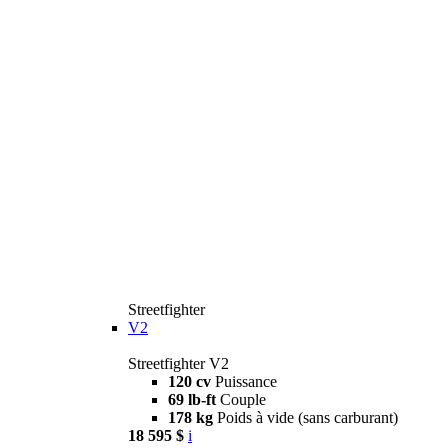
Streetfighter
V2
Streetfighter V2
120 cv
Puissance
69 lb-ft
Couple
178 kg
Poids à vide (sans carburant)
18 595 $
i