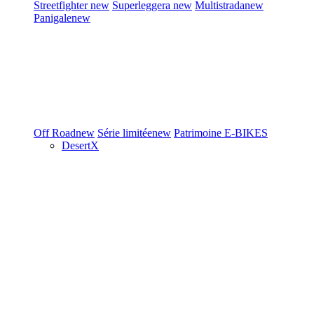
Streetfighter
new
Superleggera
new
Multistrada
new
Panigale
new
Off Road
new
Série limitée
new
Patrimoine
E-BIKES
DesertX