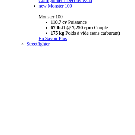
Configurateur
Découvrez-la
new
Monster 100
Monster 100
110.7 cv
Puissance
67 lb-ft @ 7,250 rpm
Couple
175 kg
Poids à vide (sans carburant)
En Savoir Plus
Streetfighter