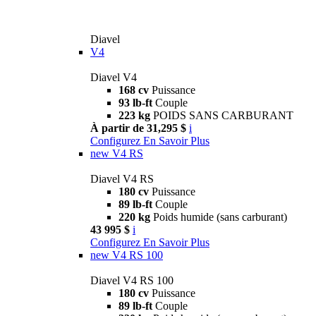
Diavel
V4
Diavel V4
168 cv
Puissance
93 lb-ft
Couple
223 kg
POIDS SANS CARBURANT
À partir de 31,295 $
i
Configurez
En Savoir Plus
new
V4 RS
Diavel V4 RS
180 cv
Puissance
89 lb-ft
Couple
220 kg
Poids humide (sans carburant)
43 995 $
i
Configurez
En Savoir Plus
new
V4 RS 100
Diavel V4 RS 100
180 cv
Puissance
89 lb-ft
Couple