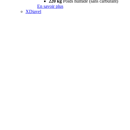
220 kg
Poids humide (sans carburant)
En savoir plus
XDiavel