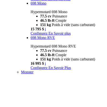
698 Mono
Hypermotard 698 Mono
77.5 cv
Puissance
46.5 lb-ft
Couple
151 kg
Poids à vide (sans carburant)
15 795 $
i
Configurez
En Savoir plus
698 Mono RVE
Hypermotard 698 Mono RVE
77.5 cv
Puissance
46.5 lb-ft
Couple
151 kg
Poids à vide (sans carburant)
16 995 $
i
Configurez
En Savoir Plus
Monster