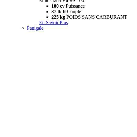
Multistrada V4 RS 100
180 cv
Puissance
87 lb ft
Couple
225 kg
POIDS SANS CARBURANT
En Savoir Plus
Panigale