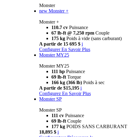
Monster
new
Monster +
Monster +
110.7 cv
Puissance
67 lb-ft @ 7,250 rpm
Couple
175 kg
Poids à vide (sans carburant)
A partir de 15 695 $
i
Configurer
En Savoir Plus
Monster MY25
Monster MY25
111 hp
Puissance
69 lb-ft
Torque
166 kg (366 lb)
Poids à sec
A partir de $15,195
i
Configurez
En Savoir Plus
Monster SP
Monster SP
111 cv
Puissance
69 lb-ft
Couple
177 kg
POIDS SANS CARBURANT
18,895 $
i