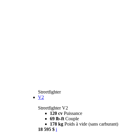
Streetfighter
V2
Streetfighter V2
120 cv
Puissance
69 lb-ft
Couple
178 kg
Poids à vide (sans carburant)
18 595 $
i