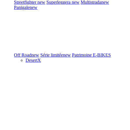
Streetfighter
new
Superleggera
new
Multistrada
new
Panigale
new
Off Road
new
Série limitée
new
Patrimoine
E-BIKES
DesertX