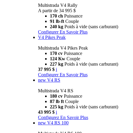
Multistrada V4 Rally
A partir de 34 995 $
170 ch
Puissance
91 lb-ft
Couple
240 kg
Poids à vide (sans carburant)
Configurer
En Savoir Plus
V4 Pikes Peak
Multistrada V4 Pikes Peak
170 cv
Puissance
124 Kw
Couple
227 kg
Poids à vide (sans carburant)
37 995 $
i
Configurer
En Savoir Plus
new
V4 RS
Multistrada V4 RS
180 cv
Puissance
87 lb ft
Couple
225 kg
Poids à vide (sans carburant)
43 995 $
i
Configurez
En Savoir Plus
new
V4 RS 100