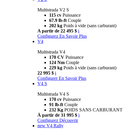
Multistrada V2 S
115 cv
Puissance
67.9 lb-ft
Couple
202 kg
Poids à vide (sans carburant)
A partir de 22 495 $
i
Configurez
En Savoir Plus
V4
Multistrada V4
170 CV
Puissance
124 Nm
Couple
229 kg
Poids à vide (sans carburant)
22 995 $
i
Configurer
En Savoir Plus
V4 S
Multistrada V4 S
170 cv
Puissance
91 lb-ft
Couple
232 Kg
POIDS SANS CARBURANT
À partir de 31 995 $
i
Configurez
Découvrir
new
V4 Rally