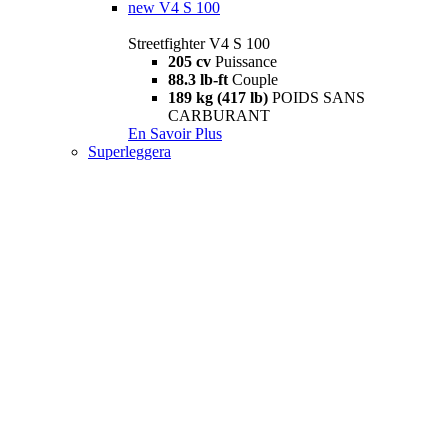
new
V4 S 100
Streetfighter V4 S 100
205 cv
Puissance
88.3 lb-ft
Couple
189 kg (417 lb)
POIDS SANS
CARBURANT
En Savoir Plus
Superleggera