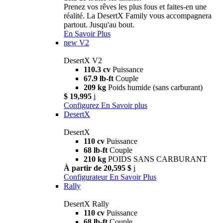
Prenez vos rêves les plus fous et faites-en une
réalité. La DesertX Family vous accompagnera
partout. Jusqu'au bout.
En Savoir Plus
new
V2
DesertX V2
110.3 cv
Puissance
67.9 lb-ft
Couple
209 kg
Poids humide (sans carburant)
$ 19,995
i
Configurez
En Savoir plus
DesertX
DesertX
110 cv
Puissance
68 lb-ft
Couple
210 kg
POIDS SANS CARBURANT
À partir de 20,595 $
i
Configurateur
En Savoir Plus
Rally
DesertX Rally
110 cv
Puissance
68 lb-ft
Couple