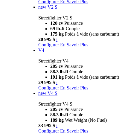
Configurer
En Savoir Plus
new
V2 S
Streetfighter V2 S
120 cv
Puissance
69 lb-ft
Couple
175 kg
Poids à vide (sans carburant)
20 995 $
i
Configurer
En Savoir Plus
V4
Streetfighter V4
205 cv
Puissance
88.3 lb-ft
Couple
191 kg
Poids à vide (sans carburant)
29 995 $
i
Configurer
En Savoir Plus
new
V4 S
Streetfighter V4 S
205 cv
Puissance
88.3 lb-ft
Couple
189 kg
Wet Weight (No Fuel)
33 995 $
i
Configurer
En Savoir Plus