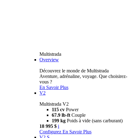
Multistrada
Overview
Découvrez le monde de Multistrada
Aventure, adrénaline, voyage. Que choisirez-
vous ?
En Savoir Plus
V2
Multistrada V2
115 cv
Power
67.9 lb-ft
Couple
199 kg
Poids à vide (sans carburant)
18 995 $
i
Configurez
En Savoir Plus
V2 S