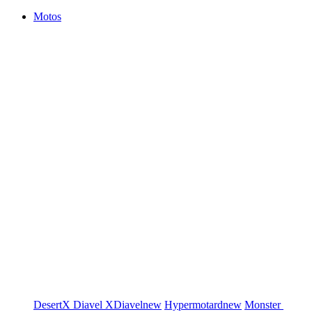
Motos
DesertX
Diavel
XDiavel
new
Hypermotard
new
Monster