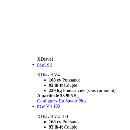
XDiavel
new
V4
XDiavel V4
168 cv
Puissance
93 lb-ft
Couple
229 kg
Poids à vide (sans carburant)
A partir de 33 995 $
i
Configurez
En Savoir Plus
new
V4 100
XDiavel V4 100
168 cv
Puissance
93 lb-ft
Couple