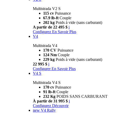
Multistrada V2 S
115 cv
Puissance
67.9 lb-ft
Couple
202 kg
Poids à vide (sans carburant)
A partir de 22 495 $
i
Configurez
En Savoir Plus
V4
Multistrada V4
170 CV
Puissance
124 Nm
Couple
229 kg
Poids à vide (sans carburant)
22 995 $
i
Configurer
En Savoir Plus
V4 S
Multistrada V4 S
170 cv
Puissance
91 lb-ft
Couple
232 Kg
POIDS SANS CARBURANT
À partir de 31 995 $
i
Configurez
Découvrir
new
V4 Rally