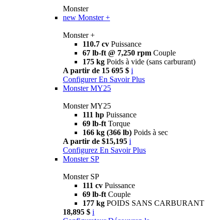
Monster
new
Monster +
Monster +
110.7 cv
Puissance
67 lb-ft @ 7,250 rpm
Couple
175 kg
Poids à vide (sans carburant)
A partir de 15 695 $
i
Configurer
En Savoir Plus
Monster MY25
Monster MY25
111 hp
Puissance
69 lb-ft
Torque
166 kg (366 lb)
Poids à sec
A partir de $15,195
i
Configurez
En Savoir Plus
Monster SP
Monster SP
111 cv
Puissance
69 lb-ft
Couple
177 kg
POIDS SANS CARBURANT
18,895 $
i