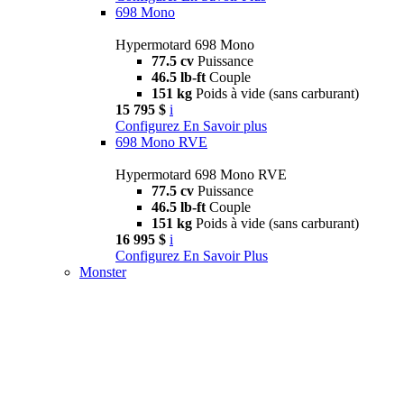
698 Mono
Hypermotard 698 Mono
77.5 cv
Puissance
46.5 lb-ft
Couple
151 kg
Poids à vide (sans carburant)
15 795 $
i
Configurez
En Savoir plus
698 Mono RVE
Hypermotard 698 Mono RVE
77.5 cv
Puissance
46.5 lb-ft
Couple
151 kg
Poids à vide (sans carburant)
16 995 $
i
Configurez
En Savoir Plus
Monster