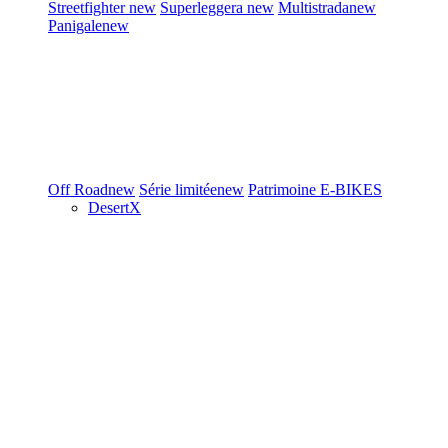
Streetfighter
new
Superleggera
new
Multistrada
new
Panigale
new
Off Road
new
Série limitée
new
Patrimoine
E-BIKES
DesertX