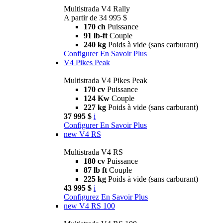
Multistrada V4 Rally
A partir de 34 995 $
170 ch
Puissance
91 lb-ft
Couple
240 kg
Poids à vide (sans carburant)
Configurer
En Savoir Plus
V4 Pikes Peak
Multistrada V4 Pikes Peak
170 cv
Puissance
124 Kw
Couple
227 kg
Poids à vide (sans carburant)
37 995 $
i
Configurer
En Savoir Plus
new
V4 RS
Multistrada V4 RS
180 cv
Puissance
87 lb ft
Couple
225 kg
Poids à vide (sans carburant)
43 995 $
i
Configurez
En Savoir Plus
new
V4 RS 100