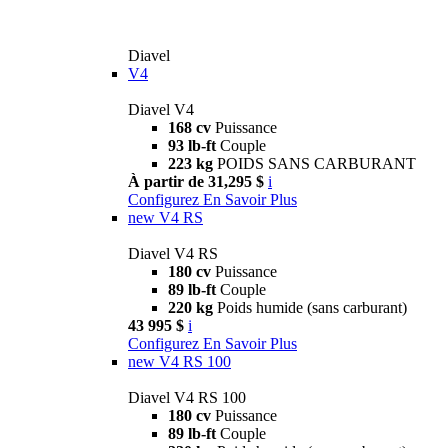
Diavel
V4
Diavel V4
168 cv
Puissance
93 lb-ft
Couple
223 kg
POIDS SANS CARBURANT
À partir de 31,295 $
i
Configurez
En Savoir Plus
new
V4 RS
Diavel V4 RS
180 cv
Puissance
89 lb-ft
Couple
220 kg
Poids humide (sans carburant)
43 995 $
i
Configurez
En Savoir Plus
new
V4 RS 100
Diavel V4 RS 100
180 cv
Puissance
89 lb-ft
Couple