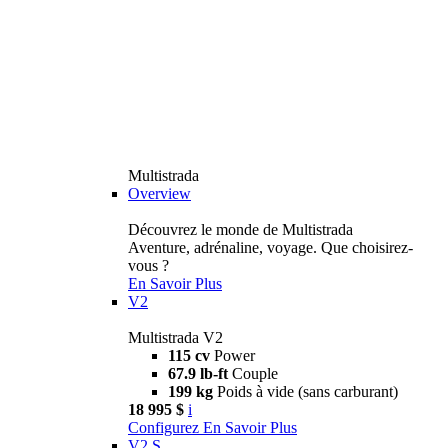
Multistrada
Overview
Découvrez le monde de Multistrada
Aventure, adrénaline, voyage. Que choisirez-
vous ?
En Savoir Plus
V2
Multistrada V2
115 cv
Power
67.9 lb-ft
Couple
199 kg
Poids à vide (sans carburant)
18 995 $
i
Configurez
En Savoir Plus
V2 S