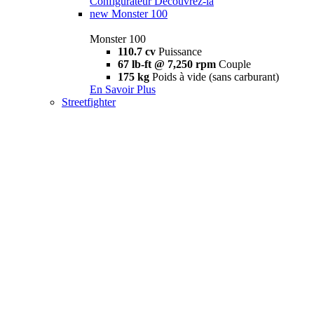
Configurateur
Découvrez-la
new
Monster 100
Monster 100
110.7 cv
Puissance
67 lb-ft @ 7,250 rpm
Couple
175 kg
Poids à vide (sans carburant)
En Savoir Plus
Streetfighter