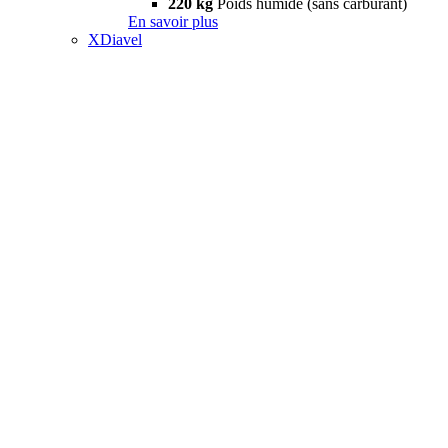
220 kg
Poids humide (sans carburant)
En savoir plus
XDiavel