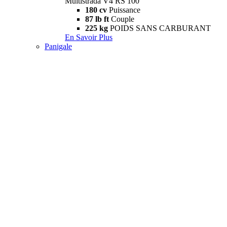
Multistrada V4 RS 100
180 cv
Puissance
87 lb ft
Couple
225 kg
POIDS SANS CARBURANT
En Savoir Plus
Panigale