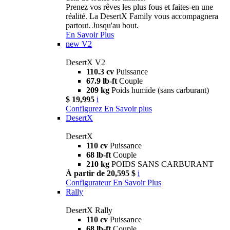
Prenez vos rêves les plus fous et faites-en une
réalité. La DesertX Family vous accompagnera
partout. Jusqu'au bout.
En Savoir Plus
new
V2
DesertX V2
110.3 cv
Puissance
67.9 lb-ft
Couple
209 kg
Poids humide (sans carburant)
$ 19,995
i
Configurez
En Savoir plus
DesertX
DesertX
110 cv
Puissance
68 lb-ft
Couple
210 kg
POIDS SANS CARBURANT
À partir de 20,595 $
i
Configurateur
En Savoir Plus
Rally
DesertX Rally
110 cv
Puissance
68 lb-ft
Couple