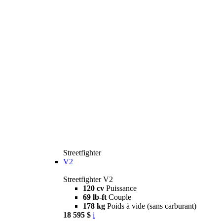
Streetfighter
V2
Streetfighter V2
120 cv
Puissance
69 lb-ft
Couple
178 kg
Poids à vide (sans carburant)
18 595 $
i