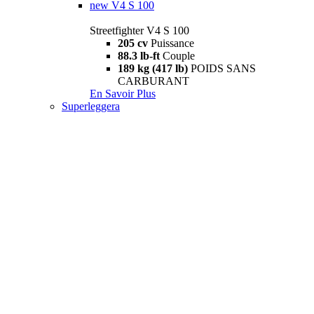
new
V4 S 100
Streetfighter V4 S 100
205 cv
Puissance
88.3 lb-ft
Couple
189 kg (417 lb)
POIDS SANS
CARBURANT
En Savoir Plus
Superleggera