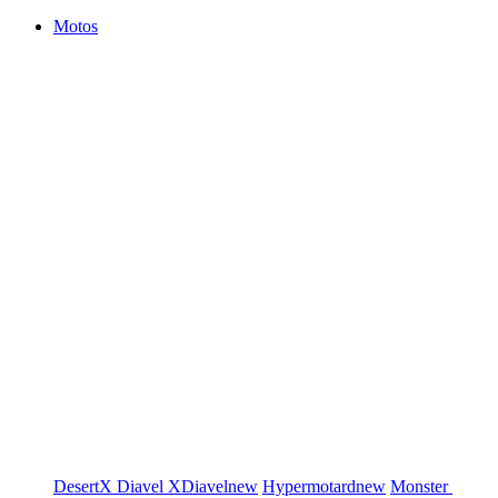
Motos
DesertX
Diavel
XDiavel
new
Hypermotard
new
Monster