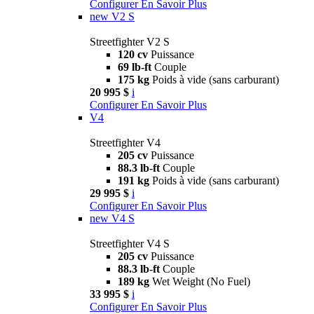
Configurer
En Savoir Plus
new
V2 S
Streetfighter V2 S
120 cv
Puissance
69 lb-ft
Couple
175 kg
Poids à vide (sans carburant)
20 995 $
i
Configurer
En Savoir Plus
V4
Streetfighter V4
205 cv
Puissance
88.3 lb-ft
Couple
191 kg
Poids à vide (sans carburant)
29 995 $
i
Configurer
En Savoir Plus
new
V4 S
Streetfighter V4 S
205 cv
Puissance
88.3 lb-ft
Couple
189 kg
Wet Weight (No Fuel)
33 995 $
i
Configurer
En Savoir Plus