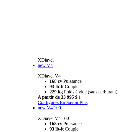
XDiavel
new
V4
XDiavel V4
168 cv
Puissance
93 lb-ft
Couple
229 kg
Poids à vide (sans carburant)
A partir de 33 995 $
i
Configurez
En Savoir Plus
new
V4 100
XDiavel V4 100
168 cv
Puissance
93 lb-ft
Couple