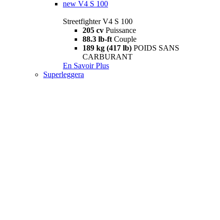
new
V4 S 100
Streetfighter V4 S 100
205 cv
Puissance
88.3 lb-ft
Couple
189 kg (417 lb)
POIDS SANS
CARBURANT
En Savoir Plus
Superleggera