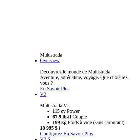
Multistrada
Overview
Découvrez le monde de Multistrada
Aventure, adrénaline, voyage. Que choisirez-
vous ?
En Savoir Plus
V2
Multistrada V2
115 cv
Power
67.9 lb-ft
Couple
199 kg
Poids à vide (sans carburant)
18 995 $
i
Configurez
En Savoir Plus
V2 S