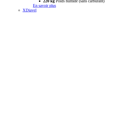
220 kg
Poids humide (sans carburant)
En savoir plus
XDiavel