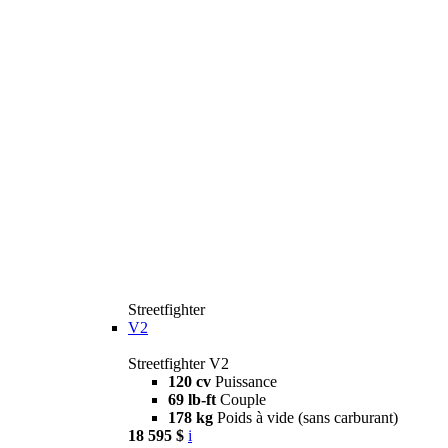
Streetfighter
V2
Streetfighter V2
120 cv
Puissance
69 lb-ft
Couple
178 kg
Poids à vide (sans carburant)
18 595 $
i