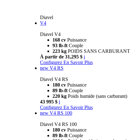
Diavel
V4
Diavel V4
168 cv
Puissance
93 lb-ft
Couple
223 kg
POIDS SANS CARBURANT
À partir de 31,295 $
i
Configurez
En Savoir Plus
new
V4 RS
Diavel V4 RS
180 cv
Puissance
89 lb-ft
Couple
220 kg
Poids humide (sans carburant)
43 995 $
i
Configurez
En Savoir Plus
new
V4 RS 100
Diavel V4 RS 100
180 cv
Puissance
89 lb-ft
Couple