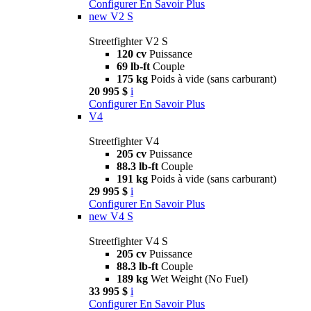
Configurer
En Savoir Plus
new
V2 S
Streetfighter V2 S
120 cv
Puissance
69 lb-ft
Couple
175 kg
Poids à vide (sans carburant)
20 995 $
i
Configurer
En Savoir Plus
V4
Streetfighter V4
205 cv
Puissance
88.3 lb-ft
Couple
191 kg
Poids à vide (sans carburant)
29 995 $
i
Configurer
En Savoir Plus
new
V4 S
Streetfighter V4 S
205 cv
Puissance
88.3 lb-ft
Couple
189 kg
Wet Weight (No Fuel)
33 995 $
i
Configurer
En Savoir Plus