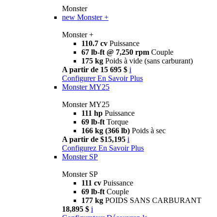
Monster
new
Monster +
Monster +
110.7 cv
Puissance
67 lb-ft @ 7,250 rpm
Couple
175 kg
Poids à vide (sans carburant)
A partir de 15 695 $
i
Configurer
En Savoir Plus
Monster MY25
Monster MY25
111 hp
Puissance
69 lb-ft
Torque
166 kg (366 lb)
Poids à sec
A partir de $15,195
i
Configurez
En Savoir Plus
Monster SP
Monster SP
111 cv
Puissance
69 lb-ft
Couple
177 kg
POIDS SANS CARBURANT
18,895 $
i