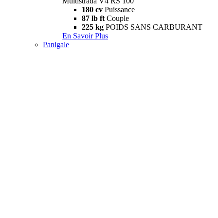
Multistrada V4 RS 100
180 cv
Puissance
87 lb ft
Couple
225 kg
POIDS SANS CARBURANT
En Savoir Plus
Panigale