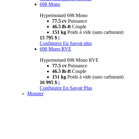
698 Mono
Hypermotard 698 Mono
77.5 cv
Puissance
46.5 lb-ft
Couple
151 kg
Poids à vide (sans carburant)
15 795 $
i
Configurez
En Savoir plus
698 Mono RVE
Hypermotard 698 Mono RVE
77.5 cv
Puissance
46.5 lb-ft
Couple
151 kg
Poids à vide (sans carburant)
16 995 $
i
Configurez
En Savoir Plus
Monster