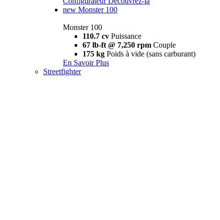
Configurateur
Découvrez-la
new
Monster 100
Monster 100
110.7 cv
Puissance
67 lb-ft @ 7,250 rpm
Couple
175 kg
Poids à vide (sans carburant)
En Savoir Plus
Streetfighter