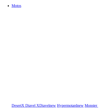
Motos
DesertX
Diavel
XDiavel
new
Hypermotard
new
Monster