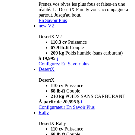
Prenez vos rêves les plus fous et faites-en une
réalité. La DesertX Family vous accompagnera
partout. Jusqu'au bout.
En Savoir Plus
new
V2
DesertX V2
110.3 cv
Puissance
67.9 lb-ft
Couple
209 kg
Poids humide (sans carburant)
$ 19,995
i
Configurez
En Savoir plus
DesertX
DesertX
110 cv
Puissance
68 lb-ft
Couple
210 kg
POIDS SANS CARBURANT
À partir de 20,595 $
i
Configurateur
En Savoir Plus
Rally
DesertX Rally
110 cv
Puissance
68 lb-ft
Couple