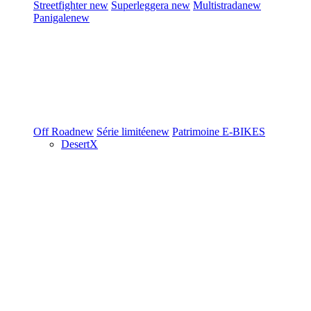
Streetfighter
new
Superleggera
new
Multistrada
new
Panigale
new
Off Road
new
Série limitée
new
Patrimoine
E-BIKES
DesertX