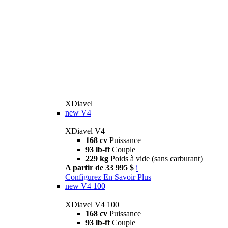
XDiavel
new
V4
XDiavel V4
168 cv
Puissance
93 lb-ft
Couple
229 kg
Poids à vide (sans carburant)
A partir de 33 995 $
i
Configurez
En Savoir Plus
new
V4 100
XDiavel V4 100
168 cv
Puissance
93 lb-ft
Couple