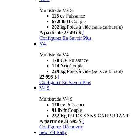
Multistrada V2 S
115 cv
Puissance
67.9 lb-ft
Couple
202 kg
Poids à vide (sans carburant)
A partir de 22 495 $
i
Configurez
En Savoir Plus
V4
Multistrada V4
170 CV
Puissance
124 Nm
Couple
229 kg
Poids à vide (sans carburant)
22 995 $
i
Configurer
En Savoir Plus
V4 S
Multistrada V4 S
170 cv
Puissance
91 lb-ft
Couple
232 Kg
POIDS SANS CARBURANT
À partir de 31 995 $
i
Configurez
Découvrir
new
V4 Rally