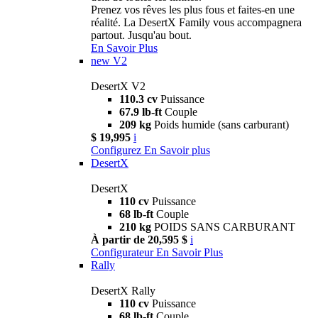
Prenez vos rêves les plus fous et faites-en une
réalité. La DesertX Family vous accompagnera
partout. Jusqu'au bout.
En Savoir Plus
new
V2
DesertX V2
110.3 cv
Puissance
67.9 lb-ft
Couple
209 kg
Poids humide (sans carburant)
$ 19,995
i
Configurez
En Savoir plus
DesertX
DesertX
110 cv
Puissance
68 lb-ft
Couple
210 kg
POIDS SANS CARBURANT
À partir de 20,595 $
i
Configurateur
En Savoir Plus
Rally
DesertX Rally
110 cv
Puissance
68 lb-ft
Couple