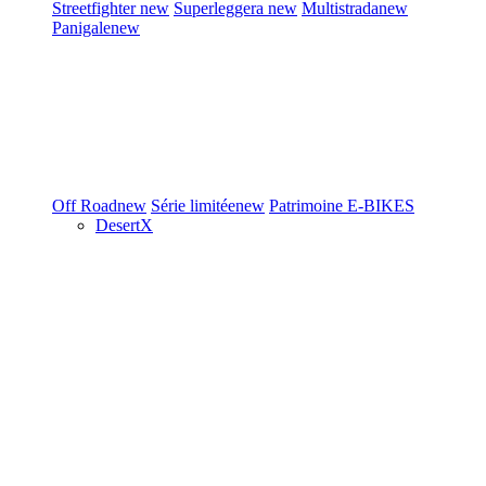
Streetfighter
new
Superleggera
new
Multistrada
new
Panigale
new
Off Road
new
Série limitée
new
Patrimoine
E-BIKES
DesertX