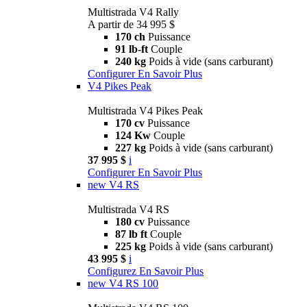
Multistrada V4 Rally
A partir de 34 995 $
170 ch
Puissance
91 lb-ft
Couple
240 kg
Poids à vide (sans carburant)
Configurer
En Savoir Plus
V4 Pikes Peak
Multistrada V4 Pikes Peak
170 cv
Puissance
124 Kw
Couple
227 kg
Poids à vide (sans carburant)
37 995 $
i
Configurer
En Savoir Plus
new
V4 RS
Multistrada V4 RS
180 cv
Puissance
87 lb ft
Couple
225 kg
Poids à vide (sans carburant)
43 995 $
i
Configurez
En Savoir Plus
new
V4 RS 100