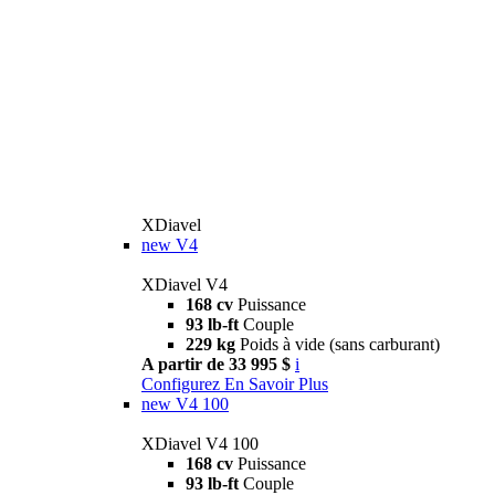
XDiavel
new
V4
XDiavel V4
168 cv
Puissance
93 lb-ft
Couple
229 kg
Poids à vide (sans carburant)
A partir de 33 995 $
i
Configurez
En Savoir Plus
new
V4 100
XDiavel V4 100
168 cv
Puissance
93 lb-ft
Couple