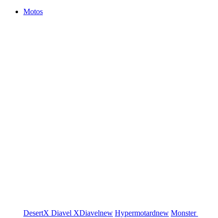
Motos
DesertX
Diavel
XDiavel
new
Hypermotard
new
Monster