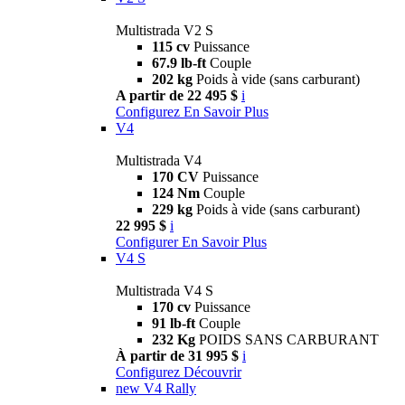
Multistrada V2 S
115 cv
Puissance
67.9 lb-ft
Couple
202 kg
Poids à vide (sans carburant)
A partir de 22 495 $
i
Configurez
En Savoir Plus
V4
Multistrada V4
170 CV
Puissance
124 Nm
Couple
229 kg
Poids à vide (sans carburant)
22 995 $
i
Configurer
En Savoir Plus
V4 S
Multistrada V4 S
170 cv
Puissance
91 lb-ft
Couple
232 Kg
POIDS SANS CARBURANT
À partir de 31 995 $
i
Configurez
Découvrir
new
V4 Rally