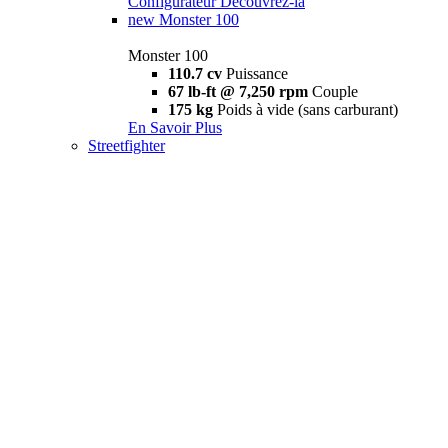
Configurateur
Découvrez-la
new
Monster 100
Monster 100
110.7 cv
Puissance
67 lb-ft @ 7,250 rpm
Couple
175 kg
Poids à vide (sans carburant)
En Savoir Plus
Streetfighter