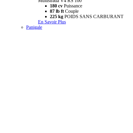
Multistrada V4 RS 100
180 cv
Puissance
87 lb ft
Couple
225 kg
POIDS SANS CARBURANT
En Savoir Plus
Panigale