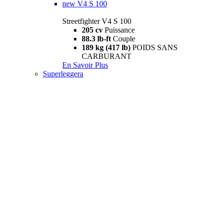
new
V4 S 100
Streetfighter V4 S 100
205 cv
Puissance
88.3 lb-ft
Couple
189 kg (417 lb)
POIDS SANS
CARBURANT
En Savoir Plus
Superleggera