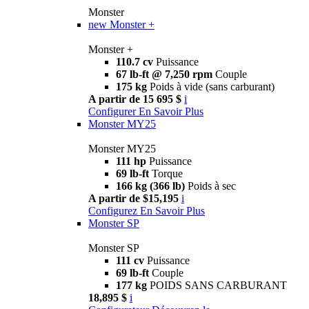
Monster
new
Monster +
Monster +
110.7 cv
Puissance
67 lb-ft @ 7,250 rpm
Couple
175 kg
Poids à vide (sans carburant)
A partir de 15 695 $
i
Configurer
En Savoir Plus
Monster MY25
Monster MY25
111 hp
Puissance
69 lb-ft
Torque
166 kg (366 lb)
Poids à sec
A partir de $15,195
i
Configurez
En Savoir Plus
Monster SP
Monster SP
111 cv
Puissance
69 lb-ft
Couple
177 kg
POIDS SANS CARBURANT
18,895 $
i