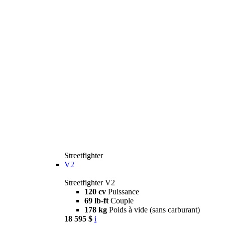
Streetfighter
V2
Streetfighter V2
120 cv
Puissance
69 lb-ft
Couple
178 kg
Poids à vide (sans carburant)
18 595 $
i