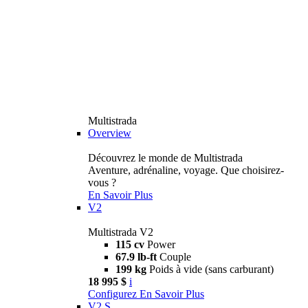
Multistrada
Overview
Découvrez le monde de Multistrada
Aventure, adrénaline, voyage. Que choisirez-
vous ?
En Savoir Plus
V2
Multistrada V2
115 cv
Power
67.9 lb-ft
Couple
199 kg
Poids à vide (sans carburant)
18 995 $
i
Configurez
En Savoir Plus
V2 S