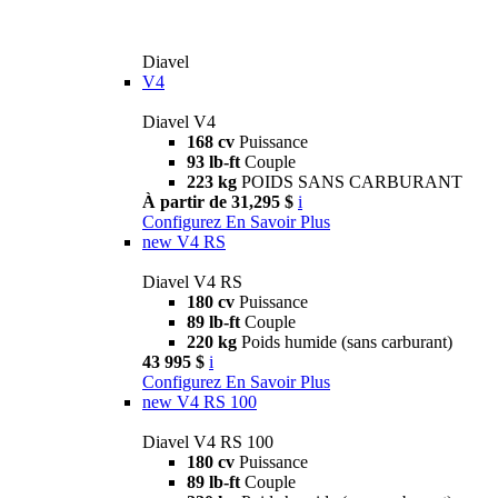
Diavel
V4
Diavel V4
168 cv
Puissance
93 lb-ft
Couple
223 kg
POIDS SANS CARBURANT
À partir de 31,295 $
i
Configurez
En Savoir Plus
new
V4 RS
Diavel V4 RS
180 cv
Puissance
89 lb-ft
Couple
220 kg
Poids humide (sans carburant)
43 995 $
i
Configurez
En Savoir Plus
new
V4 RS 100
Diavel V4 RS 100
180 cv
Puissance
89 lb-ft
Couple