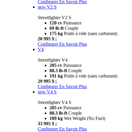
Configurer
En Savoir Plus
new
V2 S
Streetfighter V2 S
120 cv
Puissance
69 lb-ft
Couple
175 kg
Poids à vide (sans carburant)
20 995 $
i
Configurer
En Savoir Plus
V4
Streetfighter V4
205 cv
Puissance
88.3 lb-ft
Couple
191 kg
Poids à vide (sans carburant)
29 995 $
i
Configurer
En Savoir Plus
new
V4 S
Streetfighter V4 S
205 cv
Puissance
88.3 lb-ft
Couple
189 kg
Wet Weight (No Fuel)
33 995 $
i
Configurer
En Savoir Plus