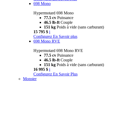
698 Mono
Hypermotard 698 Mono
77.5 cv
Puissance
46.5 lb-ft
Couple
151 kg
Poids à vide (sans carburant)
15 795 $
i
Configurez
En Savoir plus
698 Mono RVE
Hypermotard 698 Mono RVE
77.5 cv
Puissance
46.5 lb-ft
Couple
151 kg
Poids à vide (sans carburant)
16 995 $
i
Configurez
En Savoir Plus
Monster