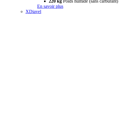
220 kg
Poids humide (sans carburant)
En savoir plus
XDiavel