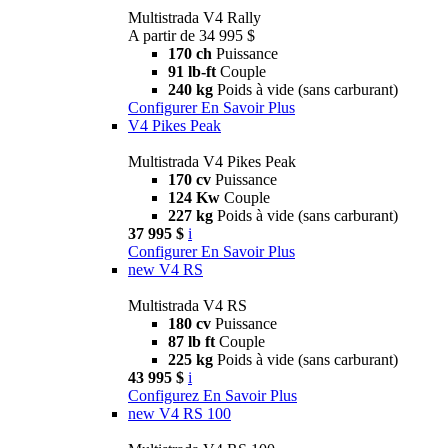
Multistrada V4 Rally
A partir de 34 995 $
170 ch
Puissance
91 lb-ft
Couple
240 kg
Poids à vide (sans carburant)
Configurer
En Savoir Plus
V4 Pikes Peak
Multistrada V4 Pikes Peak
170 cv
Puissance
124 Kw
Couple
227 kg
Poids à vide (sans carburant)
37 995 $
i
Configurer
En Savoir Plus
new
V4 RS
Multistrada V4 RS
180 cv
Puissance
87 lb ft
Couple
225 kg
Poids à vide (sans carburant)
43 995 $
i
Configurez
En Savoir Plus
new
V4 RS 100