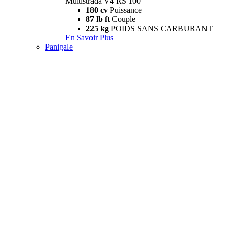
Multistrada V4 RS 100
180 cv
Puissance
87 lb ft
Couple
225 kg
POIDS SANS CARBURANT
En Savoir Plus
Panigale