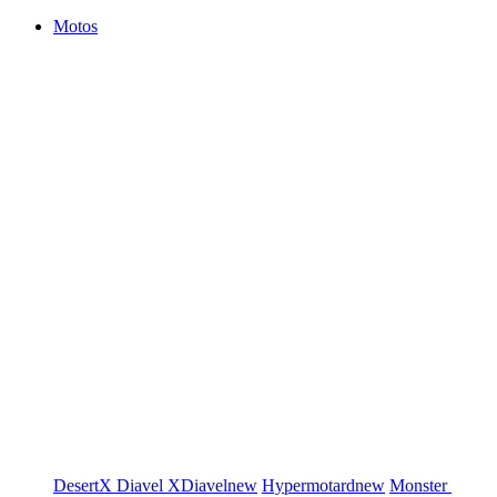
Motos
DesertX
Diavel
XDiavel
new
Hypermotard
new
Monster