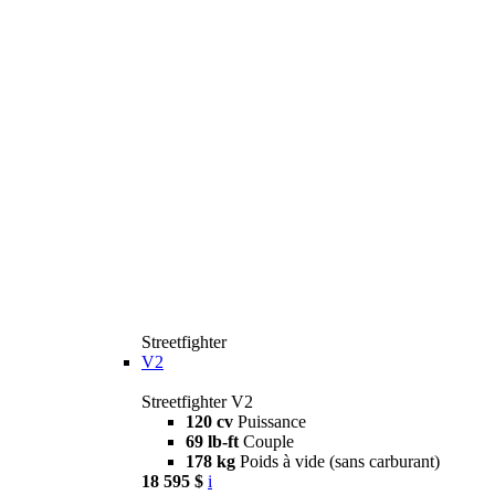
Streetfighter
V2
Streetfighter V2
120 cv
Puissance
69 lb-ft
Couple
178 kg
Poids à vide (sans carburant)
18 595 $
i