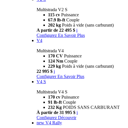
Multistrada V2 S
115 cv
Puissance
67.9 lb-ft
Couple
202 kg
Poids à vide (sans carburant)
A partir de 22 495 $
i
Configurez
En Savoir Plus
V4
Multistrada V4
170 CV
Puissance
124 Nm
Couple
229 kg
Poids à vide (sans carburant)
22 995 $
i
Configurer
En Savoir Plus
V4 S
Multistrada V4 S
170 cv
Puissance
91 lb-ft
Couple
232 Kg
POIDS SANS CARBURANT
À partir de 31 995 $
i
Configurez
Découvrir
new
V4 Rally