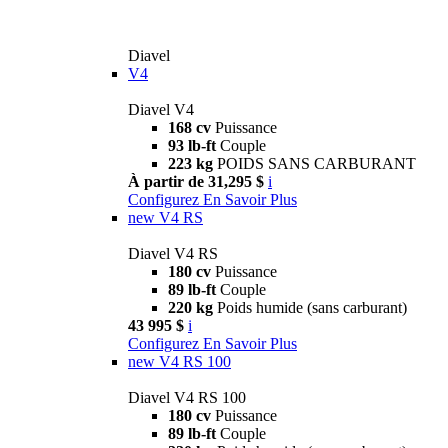
Diavel
V4
Diavel V4
168 cv
Puissance
93 lb-ft
Couple
223 kg
POIDS SANS CARBURANT
À partir de 31,295 $
i
Configurez
En Savoir Plus
new
V4 RS
Diavel V4 RS
180 cv
Puissance
89 lb-ft
Couple
220 kg
Poids humide (sans carburant)
43 995 $
i
Configurez
En Savoir Plus
new
V4 RS 100
Diavel V4 RS 100
180 cv
Puissance
89 lb-ft
Couple