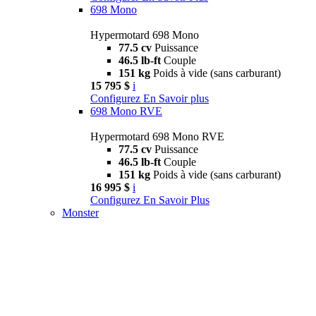
698 Mono
Hypermotard 698 Mono
77.5 cv
Puissance
46.5 lb-ft
Couple
151 kg
Poids à vide (sans carburant)
15 795 $
i
Configurez
En Savoir plus
698 Mono RVE
Hypermotard 698 Mono RVE
77.5 cv
Puissance
46.5 lb-ft
Couple
151 kg
Poids à vide (sans carburant)
16 995 $
i
Configurez
En Savoir Plus
Monster