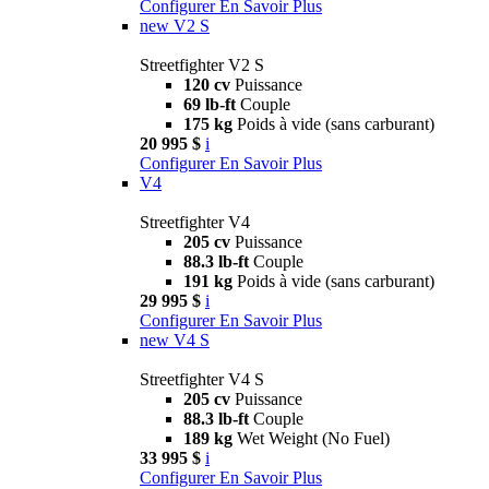
Configurer
En Savoir Plus
new
V2 S
Streetfighter V2 S
120 cv
Puissance
69 lb-ft
Couple
175 kg
Poids à vide (sans carburant)
20 995 $
i
Configurer
En Savoir Plus
V4
Streetfighter V4
205 cv
Puissance
88.3 lb-ft
Couple
191 kg
Poids à vide (sans carburant)
29 995 $
i
Configurer
En Savoir Plus
new
V4 S
Streetfighter V4 S
205 cv
Puissance
88.3 lb-ft
Couple
189 kg
Wet Weight (No Fuel)
33 995 $
i
Configurer
En Savoir Plus