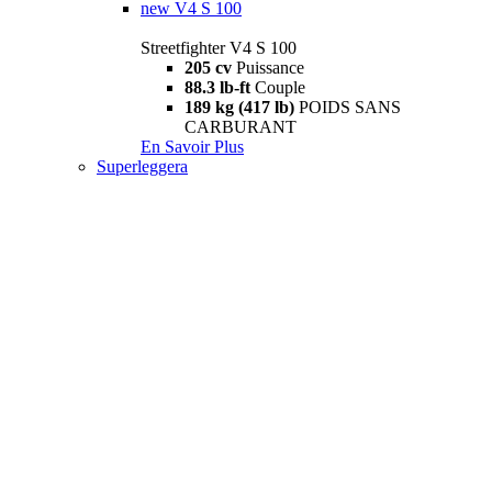
new
V4 S 100
Streetfighter V4 S 100
205 cv
Puissance
88.3 lb-ft
Couple
189 kg (417 lb)
POIDS SANS
CARBURANT
En Savoir Plus
Superleggera