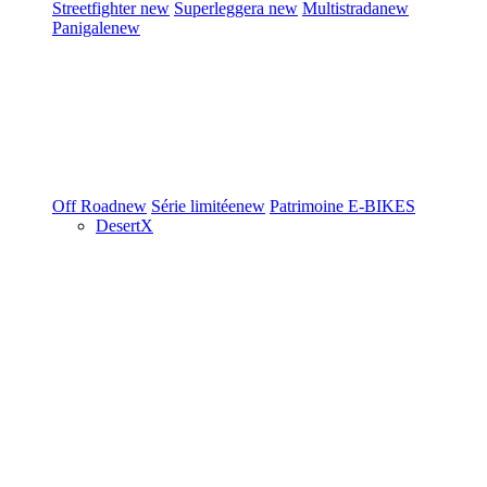
Streetfighter
new
Superleggera
new
Multistrada
new
Panigale
new
Off Road
new
Série limitée
new
Patrimoine
E-BIKES
DesertX