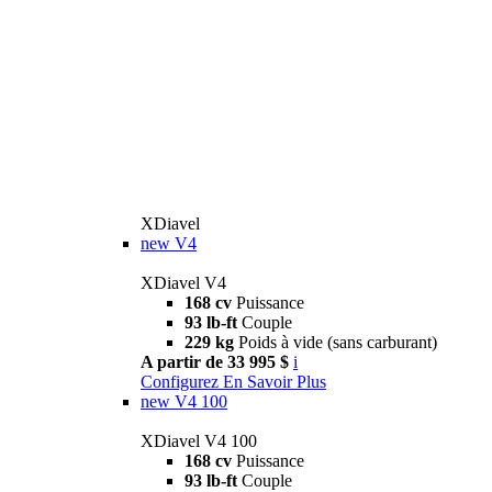
XDiavel
new
V4
XDiavel V4
168 cv
Puissance
93 lb-ft
Couple
229 kg
Poids à vide (sans carburant)
A partir de 33 995 $
i
Configurez
En Savoir Plus
new
V4 100
XDiavel V4 100
168 cv
Puissance
93 lb-ft
Couple