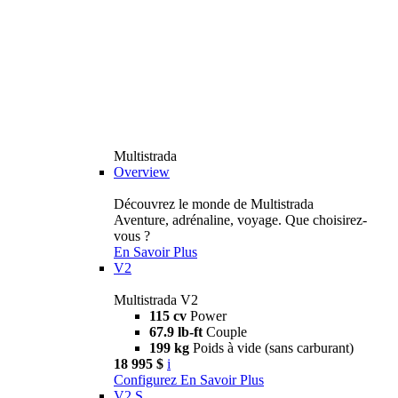
Multistrada
Overview
Découvrez le monde de Multistrada
Aventure, adrénaline, voyage. Que choisirez-
vous ?
En Savoir Plus
V2
Multistrada V2
115 cv
Power
67.9 lb-ft
Couple
199 kg
Poids à vide (sans carburant)
18 995 $
i
Configurez
En Savoir Plus
V2 S