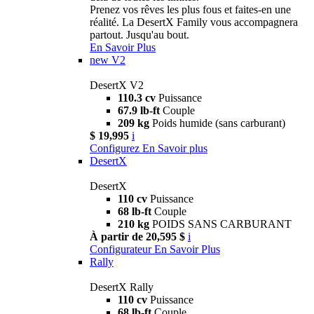
Prenez vos rêves les plus fous et faites-en une
réalité. La DesertX Family vous accompagnera
partout. Jusqu'au bout.
En Savoir Plus
new
V2
DesertX V2
110.3 cv
Puissance
67.9 lb-ft
Couple
209 kg
Poids humide (sans carburant)
$ 19,995
i
Configurez
En Savoir plus
DesertX
DesertX
110 cv
Puissance
68 lb-ft
Couple
210 kg
POIDS SANS CARBURANT
À partir de 20,595 $
i
Configurateur
En Savoir Plus
Rally
DesertX Rally
110 cv
Puissance
68 lb-ft
Couple