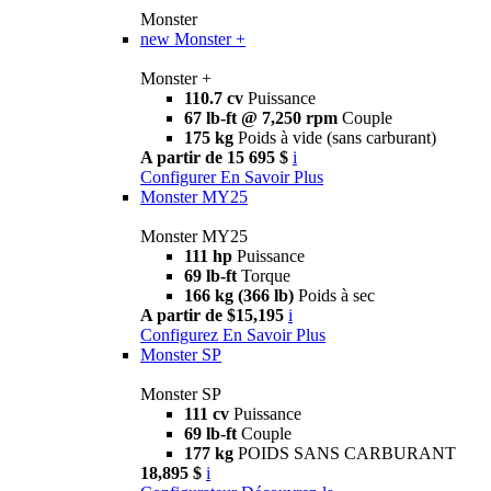
Monster
new
Monster +
Monster +
110.7 cv
Puissance
67 lb-ft @ 7,250 rpm
Couple
175 kg
Poids à vide (sans carburant)
A partir de 15 695 $
i
Configurer
En Savoir Plus
Monster MY25
Monster MY25
111 hp
Puissance
69 lb-ft
Torque
166 kg (366 lb)
Poids à sec
A partir de $15,195
i
Configurez
En Savoir Plus
Monster SP
Monster SP
111 cv
Puissance
69 lb-ft
Couple
177 kg
POIDS SANS CARBURANT
18,895 $
i