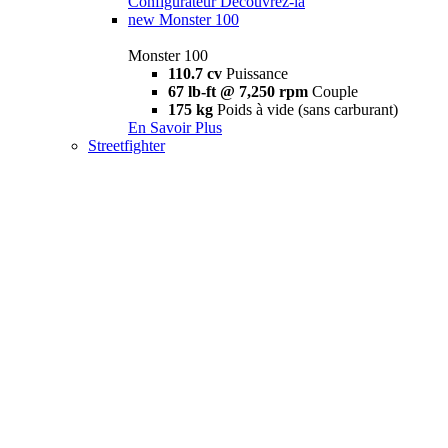
Configurateur
Découvrez-la
new
Monster 100
Monster 100
110.7 cv
Puissance
67 lb-ft @ 7,250 rpm
Couple
175 kg
Poids à vide (sans carburant)
En Savoir Plus
Streetfighter