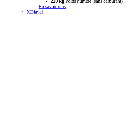
220 kg
Poids humide (sans carburant)
En savoir plus
XDiavel