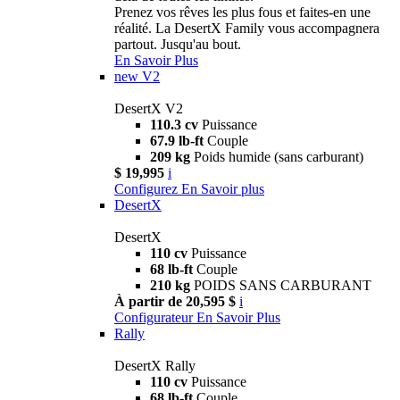
Prenez vos rêves les plus fous et faites-en une
réalité. La DesertX Family vous accompagnera
partout. Jusqu'au bout.
En Savoir Plus
new
V2
DesertX V2
110.3 cv
Puissance
67.9 lb-ft
Couple
209 kg
Poids humide (sans carburant)
$ 19,995
i
Configurez
En Savoir plus
DesertX
DesertX
110 cv
Puissance
68 lb-ft
Couple
210 kg
POIDS SANS CARBURANT
À partir de 20,595 $
i
Configurateur
En Savoir Plus
Rally
DesertX Rally
110 cv
Puissance
68 lb-ft
Couple