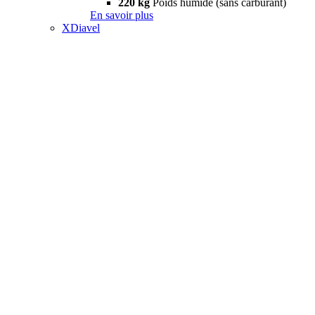
220 kg
Poids humide (sans carburant)
En savoir plus
XDiavel