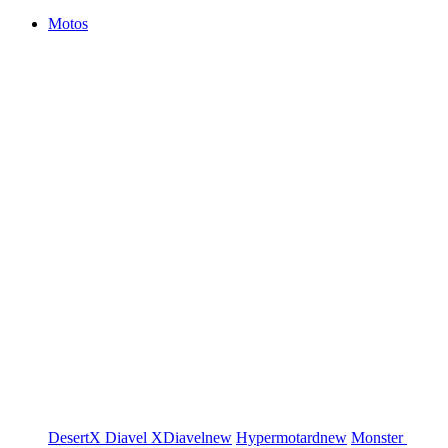
Motos
DesertX
Diavel
XDiavel
new
Hypermotard
new
Monster