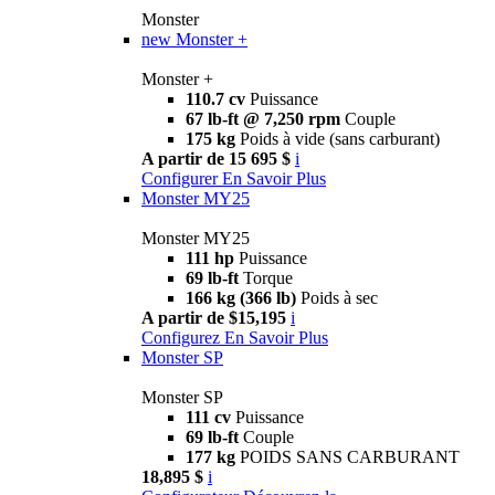
Monster
new
Monster +
Monster +
110.7 cv
Puissance
67 lb-ft @ 7,250 rpm
Couple
175 kg
Poids à vide (sans carburant)
A partir de 15 695 $
i
Configurer
En Savoir Plus
Monster MY25
Monster MY25
111 hp
Puissance
69 lb-ft
Torque
166 kg (366 lb)
Poids à sec
A partir de $15,195
i
Configurez
En Savoir Plus
Monster SP
Monster SP
111 cv
Puissance
69 lb-ft
Couple
177 kg
POIDS SANS CARBURANT
18,895 $
i