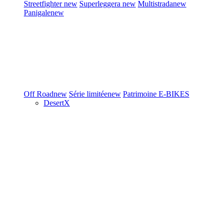
Streetfighter
new
Superleggera
new
Multistrada
new
Panigale
new
Off Road
new
Série limitée
new
Patrimoine
E-BIKES
DesertX