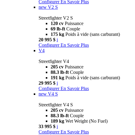
Configurer
En Savoir Plus
new
V2 S
Streetfighter V2 S
120 cv
Puissance
69 lb-ft
Couple
175 kg
Poids à vide (sans carburant)
20 995 $
i
Configurer
En Savoir Plus
V4
Streetfighter V4
205 cv
Puissance
88.3 lb-ft
Couple
191 kg
Poids à vide (sans carburant)
29 995 $
i
Configurer
En Savoir Plus
new
V4 S
Streetfighter V4 S
205 cv
Puissance
88.3 lb-ft
Couple
189 kg
Wet Weight (No Fuel)
33 995 $
i
Configurer
En Savoir Plus