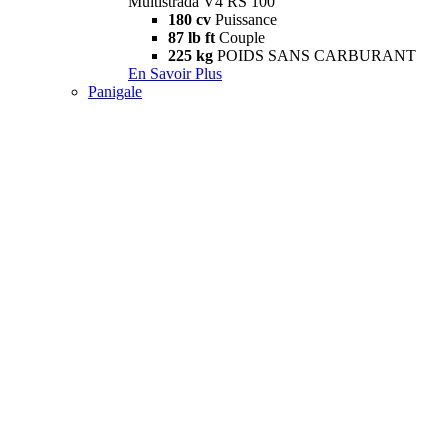
Multistrada V4 RS 100
180 cv
Puissance
87 lb ft
Couple
225 kg
POIDS SANS CARBURANT
En Savoir Plus
Panigale