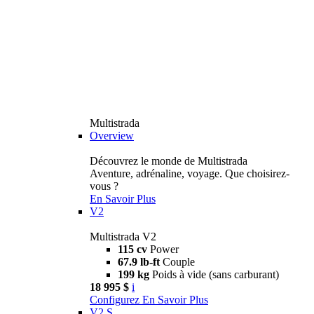
Multistrada
Overview
Découvrez le monde de Multistrada
Aventure, adrénaline, voyage. Que choisirez-
vous ?
En Savoir Plus
V2
Multistrada V2
115 cv
Power
67.9 lb-ft
Couple
199 kg
Poids à vide (sans carburant)
18 995 $
i
Configurez
En Savoir Plus
V2 S