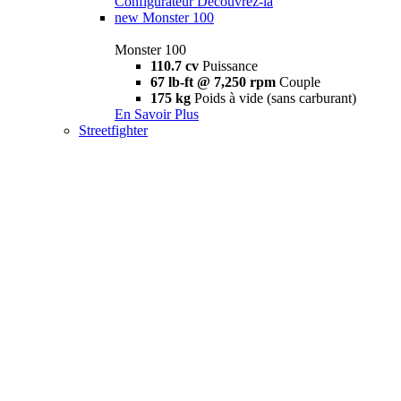
Configurateur
Découvrez-la
new
Monster 100
Monster 100
110.7 cv
Puissance
67 lb-ft @ 7,250 rpm
Couple
175 kg
Poids à vide (sans carburant)
En Savoir Plus
Streetfighter