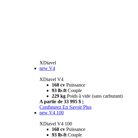
XDiavel
new
V4
XDiavel V4
168 cv
Puissance
93 lb-ft
Couple
229 kg
Poids à vide (sans carburant)
A partir de 33 995 $
i
Configurez
En Savoir Plus
new
V4 100
XDiavel V4 100
168 cv
Puissance
93 lb-ft
Couple