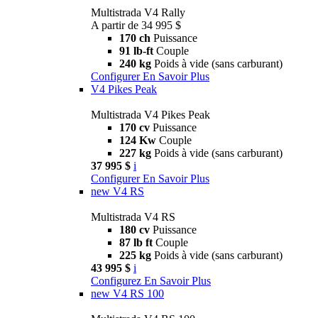
Multistrada V4 Rally
A partir de 34 995 $
170 ch
Puissance
91 lb-ft
Couple
240 kg
Poids à vide (sans carburant)
Configurer
En Savoir Plus
V4 Pikes Peak
Multistrada V4 Pikes Peak
170 cv
Puissance
124 Kw
Couple
227 kg
Poids à vide (sans carburant)
37 995 $
i
Configurer
En Savoir Plus
new
V4 RS
Multistrada V4 RS
180 cv
Puissance
87 lb ft
Couple
225 kg
Poids à vide (sans carburant)
43 995 $
i
Configurez
En Savoir Plus
new
V4 RS 100