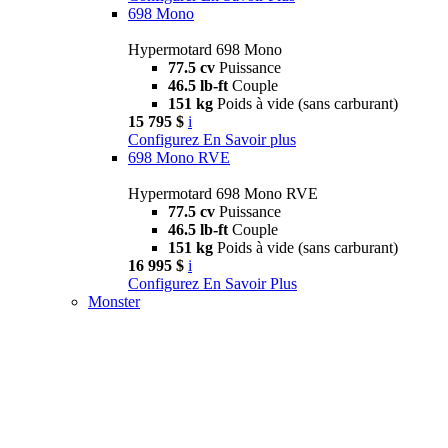
698 Mono
Hypermotard 698 Mono
77.5 cv
Puissance
46.5 lb-ft
Couple
151 kg
Poids à vide (sans carburant)
15 795 $
i
Configurez
En Savoir plus
698 Mono RVE
Hypermotard 698 Mono RVE
77.5 cv
Puissance
46.5 lb-ft
Couple
151 kg
Poids à vide (sans carburant)
16 995 $
i
Configurez
En Savoir Plus
Monster