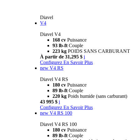
Diavel
V4
Diavel V4
168 cv
Puissance
93 lb-ft
Couple
223 kg
POIDS SANS CARBURANT
À partir de 31,295 $
i
Configurez
En Savoir Plus
new
V4 RS
Diavel V4 RS
180 cv
Puissance
89 lb-ft
Couple
220 kg
Poids humide (sans carburant)
43 995 $
i
Configurez
En Savoir Plus
new
V4 RS 100
Diavel V4 RS 100
180 cv
Puissance
89 lb-ft
Couple