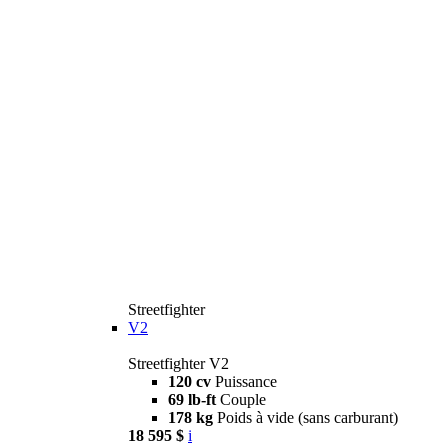
Streetfighter
V2
Streetfighter V2
120 cv
Puissance
69 lb-ft
Couple
178 kg
Poids à vide (sans carburant)
18 595 $
i