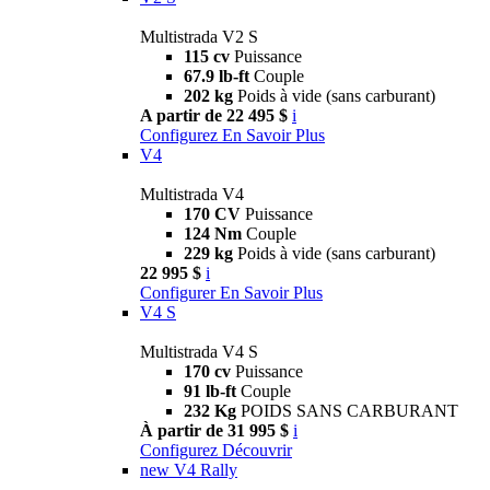
Multistrada V2 S
115 cv
Puissance
67.9 lb-ft
Couple
202 kg
Poids à vide (sans carburant)
A partir de 22 495 $
i
Configurez
En Savoir Plus
V4
Multistrada V4
170 CV
Puissance
124 Nm
Couple
229 kg
Poids à vide (sans carburant)
22 995 $
i
Configurer
En Savoir Plus
V4 S
Multistrada V4 S
170 cv
Puissance
91 lb-ft
Couple
232 Kg
POIDS SANS CARBURANT
À partir de 31 995 $
i
Configurez
Découvrir
new
V4 Rally