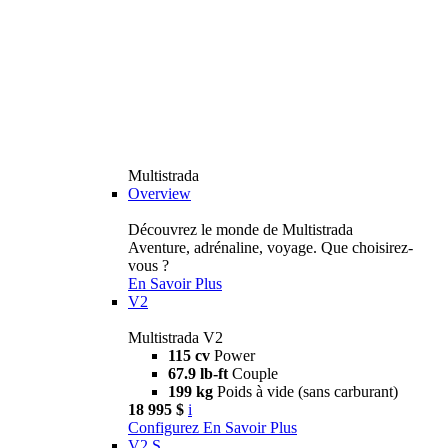
Multistrada
Overview
Découvrez le monde de Multistrada
Aventure, adrénaline, voyage. Que choisirez-
vous ?
En Savoir Plus
V2
Multistrada V2
115 cv
Power
67.9 lb-ft
Couple
199 kg
Poids à vide (sans carburant)
18 995 $
i
Configurez
En Savoir Plus
V2 S