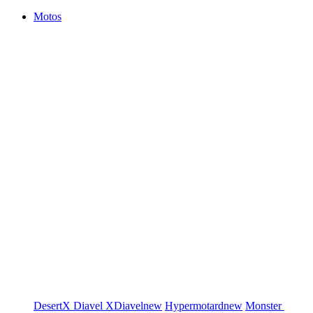
Motos
DesertX
Diavel
XDiavel
new
Hypermotard
new
Monster