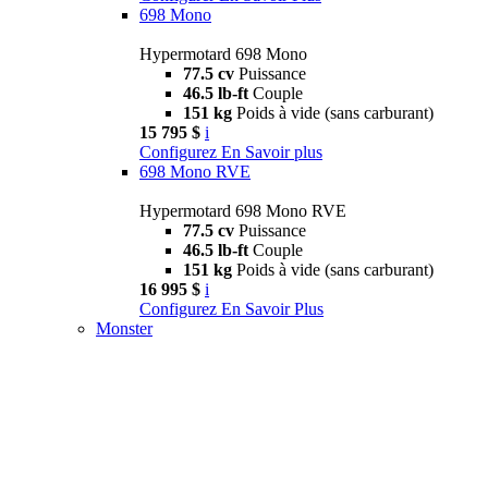
698 Mono
Hypermotard 698 Mono
77.5 cv
Puissance
46.5 lb-ft
Couple
151 kg
Poids à vide (sans carburant)
15 795 $
i
Configurez
En Savoir plus
698 Mono RVE
Hypermotard 698 Mono RVE
77.5 cv
Puissance
46.5 lb-ft
Couple
151 kg
Poids à vide (sans carburant)
16 995 $
i
Configurez
En Savoir Plus
Monster