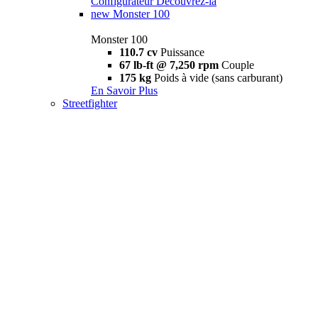
Configurateur
Découvrez-la
new
Monster 100
Monster 100
110.7 cv
Puissance
67 lb-ft @ 7,250 rpm
Couple
175 kg
Poids à vide (sans carburant)
En Savoir Plus
Streetfighter