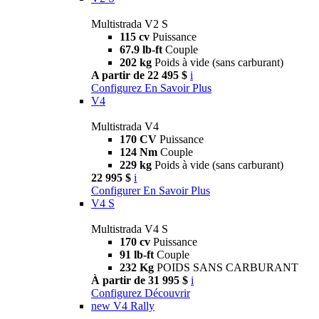
Multistrada V2 S
115 cv
Puissance
67.9 lb-ft
Couple
202 kg
Poids à vide (sans carburant)
A partir de 22 495 $
i
Configurez
En Savoir Plus
V4
Multistrada V4
170 CV
Puissance
124 Nm
Couple
229 kg
Poids à vide (sans carburant)
22 995 $
i
Configurer
En Savoir Plus
V4 S
Multistrada V4 S
170 cv
Puissance
91 lb-ft
Couple
232 Kg
POIDS SANS CARBURANT
À partir de 31 995 $
i
Configurez
Découvrir
new
V4 Rally