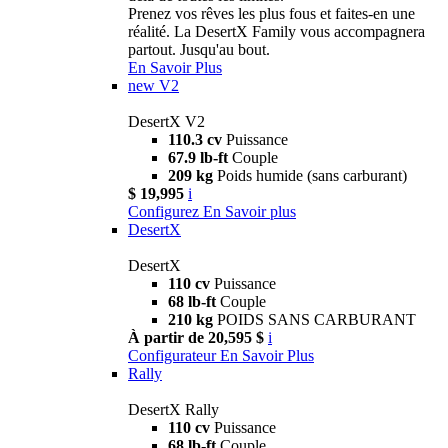
Prenez vos rêves les plus fous et faites-en une
réalité. La DesertX Family vous accompagnera
partout. Jusqu'au bout.
En Savoir Plus
new
V2
DesertX V2
110.3 cv
Puissance
67.9 lb-ft
Couple
209 kg
Poids humide (sans carburant)
$ 19,995
i
Configurez
En Savoir plus
DesertX
DesertX
110 cv
Puissance
68 lb-ft
Couple
210 kg
POIDS SANS CARBURANT
À partir de 20,595 $
i
Configurateur
En Savoir Plus
Rally
DesertX Rally
110 cv
Puissance
68 lb-ft
Couple