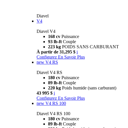
Diavel
V4
Diavel V4
168 cv
Puissance
93 lb-ft
Couple
223 kg
POIDS SANS CARBURANT
À partir de 31,295 $
i
Configurez
En Savoir Plus
new
V4 RS
Diavel V4 RS
180 cv
Puissance
89 lb-ft
Couple
220 kg
Poids humide (sans carburant)
43 995 $
i
Configurez
En Savoir Plus
new
V4 RS 100
Diavel V4 RS 100
180 cv
Puissance
89 lb-ft
Couple