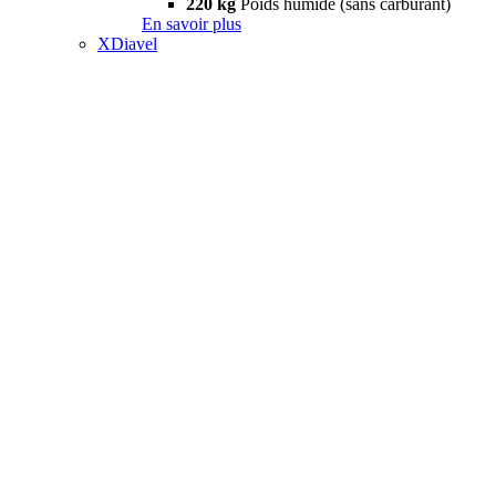
220 kg
Poids humide (sans carburant)
En savoir plus
XDiavel