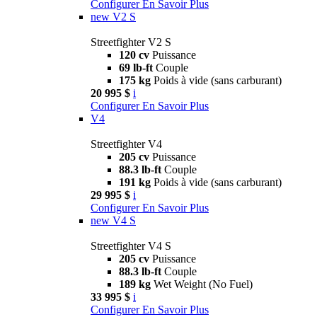
Configurer
En Savoir Plus
new
V2 S
Streetfighter V2 S
120 cv
Puissance
69 lb-ft
Couple
175 kg
Poids à vide (sans carburant)
20 995 $
i
Configurer
En Savoir Plus
V4
Streetfighter V4
205 cv
Puissance
88.3 lb-ft
Couple
191 kg
Poids à vide (sans carburant)
29 995 $
i
Configurer
En Savoir Plus
new
V4 S
Streetfighter V4 S
205 cv
Puissance
88.3 lb-ft
Couple
189 kg
Wet Weight (No Fuel)
33 995 $
i
Configurer
En Savoir Plus