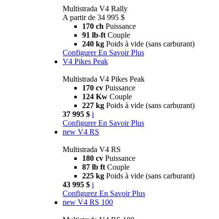
Multistrada V4 Rally
A partir de 34 995 $
170 ch
Puissance
91 lb-ft
Couple
240 kg
Poids à vide (sans carburant)
Configurer
En Savoir Plus
V4 Pikes Peak
Multistrada V4 Pikes Peak
170 cv
Puissance
124 Kw
Couple
227 kg
Poids à vide (sans carburant)
37 995 $
i
Configurer
En Savoir Plus
new
V4 RS
Multistrada V4 RS
180 cv
Puissance
87 lb ft
Couple
225 kg
Poids à vide (sans carburant)
43 995 $
i
Configurez
En Savoir Plus
new
V4 RS 100