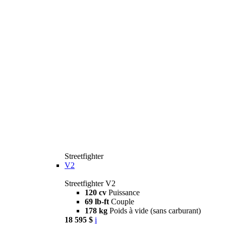
Streetfighter
V2
Streetfighter V2
120 cv
Puissance
69 lb-ft
Couple
178 kg
Poids à vide (sans carburant)
18 595 $
i