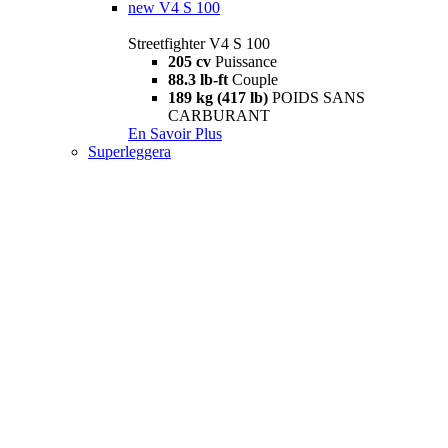
new
V4 S 100
Streetfighter V4 S 100
205 cv
Puissance
88.3 lb-ft
Couple
189 kg (417 lb)
POIDS SANS
CARBURANT
En Savoir Plus
Superleggera