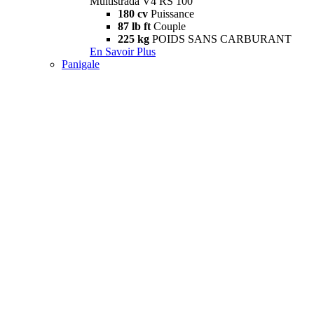
Multistrada V4 RS 100
180 cv
Puissance
87 lb ft
Couple
225 kg
POIDS SANS CARBURANT
En Savoir Plus
Panigale