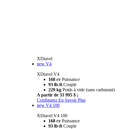
XDiavel
new
V4
XDiavel V4
168 cv
Puissance
93 lb-ft
Couple
229 kg
Poids à vide (sans carburant)
A partir de 33 995 $
i
Configurez
En Savoir Plus
new
V4 100
XDiavel V4 100
168 cv
Puissance
93 lb-ft
Couple