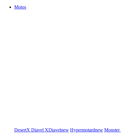
Motos
DesertX
Diavel
XDiavel
new
Hypermotard
new
Monster