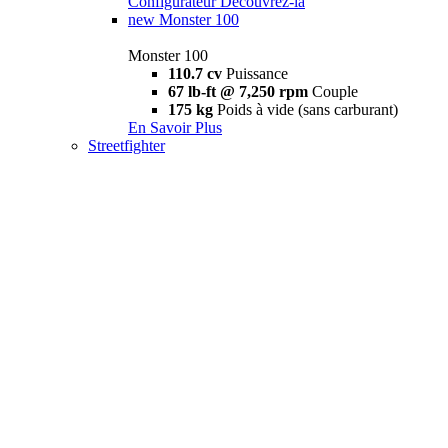
Configurateur
Découvrez-la
new
Monster 100
Monster 100
110.7 cv
Puissance
67 lb-ft @ 7,250 rpm
Couple
175 kg
Poids à vide (sans carburant)
En Savoir Plus
Streetfighter