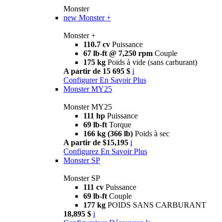
Monster
new
Monster +
Monster +
110.7 cv
Puissance
67 lb-ft @ 7,250 rpm
Couple
175 kg
Poids à vide (sans carburant)
A partir de 15 695 $
i
Configurer
En Savoir Plus
Monster MY25
Monster MY25
111 hp
Puissance
69 lb-ft
Torque
166 kg (366 lb)
Poids à sec
A partir de $15,195
i
Configurez
En Savoir Plus
Monster SP
Monster SP
111 cv
Puissance
69 lb-ft
Couple
177 kg
POIDS SANS CARBURANT
18,895 $
i