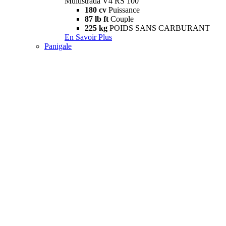
Multistrada V4 RS 100
180 cv
Puissance
87 lb ft
Couple
225 kg
POIDS SANS CARBURANT
En Savoir Plus
Panigale