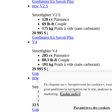
Configurer
En Savoir Plus
new
V2 S
Streetfighter V2 S
120 cv
Puissance
69 lb-ft
Couple
175 kg
Poids à vide (sans carburant)
20 995 $
i
Configurer
En Savoir Plus
V4
Streetfighter V4
205 cv
Puissance
88.3 lb-ft
Couple
191 kg
Poids à vide (sans carburant)
29 995 $
i
Configurer
En Savoir Plus
new
V4 S
En cliquant sur « Accepter tous les cookies », vou
Streetfighter V4 S
pour améliorer la navigation sur le site, analyser so
205 cv
Puissance
marketing.
Cookie policy
88.3 lb-ft
Couple
189 kg
Wet Weight (No Fuel)
33 995 $
i
Paramètres des cookies
Configurer
En Savoir Plus