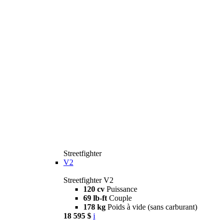
Streetfighter
V2
Streetfighter V2
120 cv
Puissance
69 lb-ft
Couple
178 kg
Poids à vide (sans carburant)
18 595 $
i