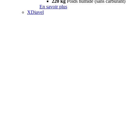
220 kg
Poids humide (sans carburant)
En savoir plus
XDiavel