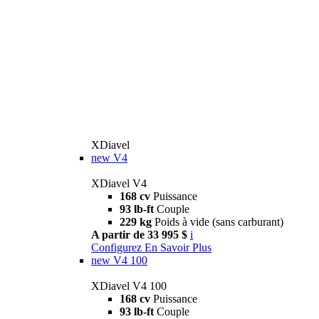
XDiavel
new
V4
XDiavel V4
168 cv
Puissance
93 lb-ft
Couple
229 kg
Poids à vide (sans carburant)
A partir de 33 995 $
i
Configurez
En Savoir Plus
new
V4 100
XDiavel V4 100
168 cv
Puissance
93 lb-ft
Couple