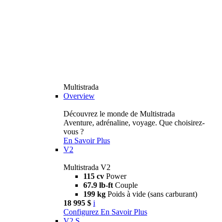
Multistrada
Overview
Découvrez le monde de Multistrada
Aventure, adrénaline, voyage. Que choisirez-
vous ?
En Savoir Plus
V2
Multistrada V2
115 cv
Power
67.9 lb-ft
Couple
199 kg
Poids à vide (sans carburant)
18 995 $
i
Configurez
En Savoir Plus
V2 S