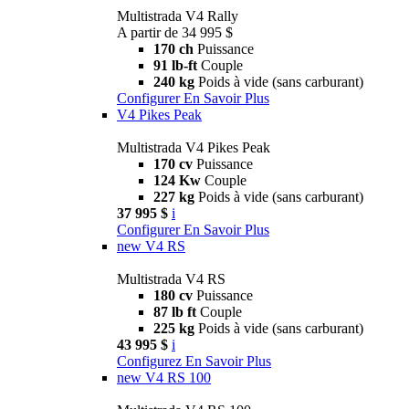
Multistrada V4 Rally
A partir de 34 995 $
170 ch
Puissance
91 lb-ft
Couple
240 kg
Poids à vide (sans carburant)
Configurer
En Savoir Plus
V4 Pikes Peak
Multistrada V4 Pikes Peak
170 cv
Puissance
124 Kw
Couple
227 kg
Poids à vide (sans carburant)
37 995 $
i
Configurer
En Savoir Plus
new
V4 RS
Multistrada V4 RS
180 cv
Puissance
87 lb ft
Couple
225 kg
Poids à vide (sans carburant)
43 995 $
i
Configurez
En Savoir Plus
new
V4 RS 100