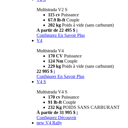
Multistrada V2 S
115 cv
Puissance
67.9 lb-ft
Couple
202 kg
Poids à vide (sans carburant)
A partir de 22 495 $
i
Configurez
En Savoir Plus
V4
Multistrada V4
170 CV
Puissance
124 Nm
Couple
229 kg
Poids à vide (sans carburant)
22 995 $
i
Configurer
En Savoir Plus
V4 S
Multistrada V4 S
170 cv
Puissance
91 lb-ft
Couple
232 Kg
POIDS SANS CARBURANT
À partir de 31 995 $
i
Configurez
Découvrir
new
V4 Rally