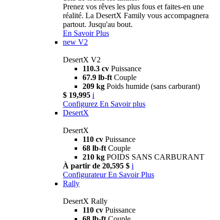
Prenez vos rêves les plus fous et faites-en une
réalité. La DesertX Family vous accompagnera
partout. Jusqu'au bout.
En Savoir Plus
new
V2
DesertX V2
110.3 cv
Puissance
67.9 lb-ft
Couple
209 kg
Poids humide (sans carburant)
$ 19,995
i
Configurez
En Savoir plus
DesertX
DesertX
110 cv
Puissance
68 lb-ft
Couple
210 kg
POIDS SANS CARBURANT
À partir de 20,595 $
i
Configurateur
En Savoir Plus
Rally
DesertX Rally
110 cv
Puissance
68 lb-ft
Couple