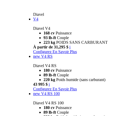
Diavel
V4
Diavel V4
168 cv
Puissance
93 lb-ft
Couple
223 kg
POIDS SANS CARBURANT
À partir de 31,295 $
i
Configurez
En Savoir Plus
new
V4 RS
Diavel V4 RS
180 cv
Puissance
89 lb-ft
Couple
220 kg
Poids humide (sans carburant)
43 995 $
i
Configurez
En Savoir Plus
new
V4 RS 100
Diavel V4 RS 100
180 cv
Puissance
89 lb-ft
Couple