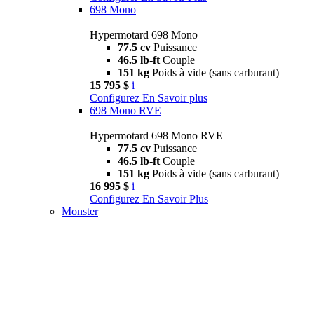
698 Mono
Hypermotard 698 Mono
77.5 cv
Puissance
46.5 lb-ft
Couple
151 kg
Poids à vide (sans carburant)
15 795 $
i
Configurez
En Savoir plus
698 Mono RVE
Hypermotard 698 Mono RVE
77.5 cv
Puissance
46.5 lb-ft
Couple
151 kg
Poids à vide (sans carburant)
16 995 $
i
Configurez
En Savoir Plus
Monster