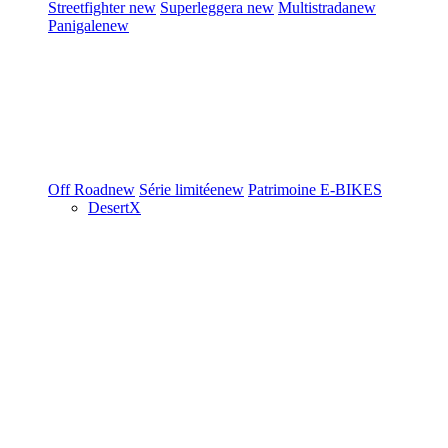
Streetfighter
new
Superleggera
new
Multistrada
new
Panigale
new
Off Road
new
Série limitée
new
Patrimoine
E-BIKES
DesertX