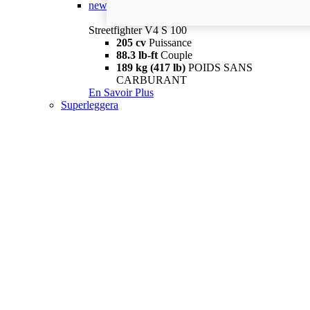
new
V4 S 100
Streetfighter V4 S 100
205 cv
Puissance
88.3 lb-ft
Couple
189 kg (417 lb)
POIDS SANS
CARBURANT
En Savoir Plus
Superleggera