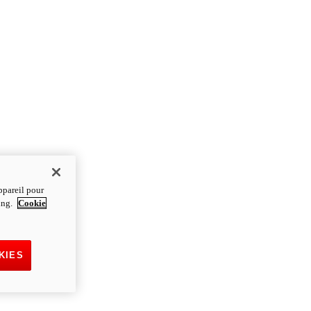
ppareil pour
ting.
Cookie
KIES