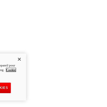
ppareil pour
ting.
Cookie
KIES