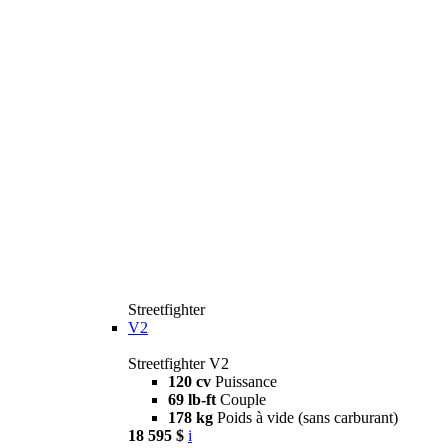
Streetfighter
V2
Streetfighter V2
120 cv
Puissance
69 lb-ft
Couple
178 kg
Poids à vide (sans carburant)
18 595 $
i