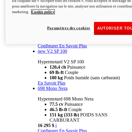
En cliquant sur « Accepter tous les cookies », vous acceptez le stockage de 
Configurer
En Savoir Plus
pour améliorer la navigation sur le site, analyser son utilisation et contribue
new
V2 SP
marketing.
Cookie policy
Hypermotard V2 SP
120,4 ch
Puissance
Paramètres des cookies
AUTORISER TO
69 lb-ft
Couple
180 kg
Poids humide (sans carburant)
22 995 $
i
Configurer
En Savoir Plus
new
V2 SP 100
Hypermotard V2 SP 100
120,4 ch
Puissance
69 lb-ft
Couple
180 kg
Poids humide (sans carburant)
En Savoir Plus
698 Mono Nera
Hypermotard 698 Mono Nera
77.5 cv
Puissance
46.5 lb-ft
Couple
151 kg (333 lb)
POIDS SANS
CARBURANT
16 295 $
i
Configurer
En Savoir Plus