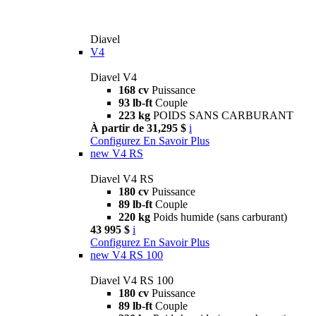
Diavel
V4
Diavel V4
168 cv
Puissance
93 lb-ft
Couple
223 kg
POIDS SANS CARBURANT
À partir de 31,295 $
i
Configurez
En Savoir Plus
new
V4 RS
Diavel V4 RS
180 cv
Puissance
89 lb-ft
Couple
220 kg
Poids humide (sans carburant)
43 995 $
i
Configurez
En Savoir Plus
new
V4 RS 100
Diavel V4 RS 100
180 cv
Puissance
89 lb-ft
Couple