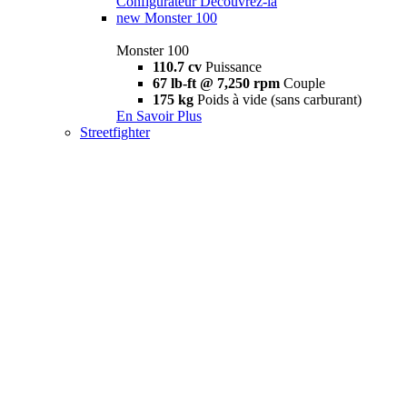
Configurateur
Découvrez-la
new
Monster 100
Monster 100
110.7 cv
Puissance
67 lb-ft @ 7,250 rpm
Couple
175 kg
Poids à vide (sans carburant)
En Savoir Plus
Streetfighter