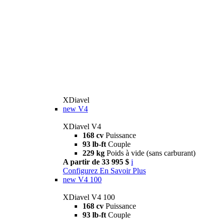
XDiavel
new
V4
XDiavel V4
168 cv
Puissance
93 lb-ft
Couple
229 kg
Poids à vide (sans carburant)
A partir de 33 995 $
i
Configurez
En Savoir Plus
new
V4 100
XDiavel V4 100
168 cv
Puissance
93 lb-ft
Couple