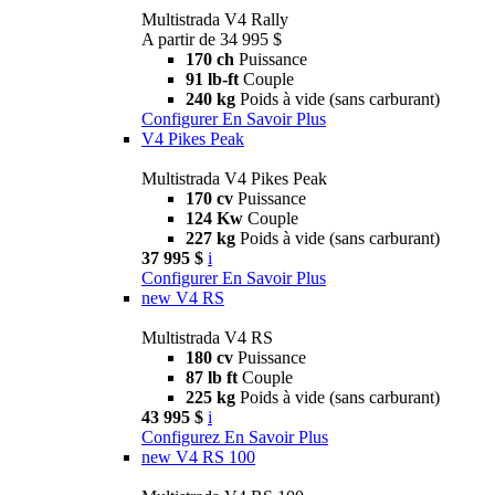
Multistrada V4 Rally
A partir de 34 995 $
170 ch
Puissance
91 lb-ft
Couple
240 kg
Poids à vide (sans carburant)
Configurer
En Savoir Plus
V4 Pikes Peak
Multistrada V4 Pikes Peak
170 cv
Puissance
124 Kw
Couple
227 kg
Poids à vide (sans carburant)
37 995 $
i
Configurer
En Savoir Plus
new
V4 RS
Multistrada V4 RS
180 cv
Puissance
87 lb ft
Couple
225 kg
Poids à vide (sans carburant)
43 995 $
i
Configurez
En Savoir Plus
new
V4 RS 100