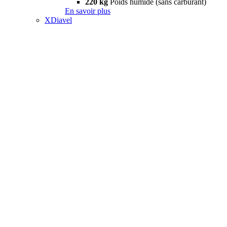
220 kg
Poids humide (sans carburant)
En savoir plus
XDiavel