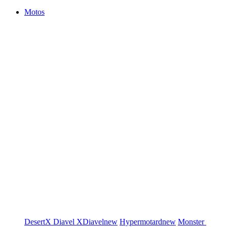
Motos
DesertX
Diavel
XDiavel
new
Hypermotard
new
Monster