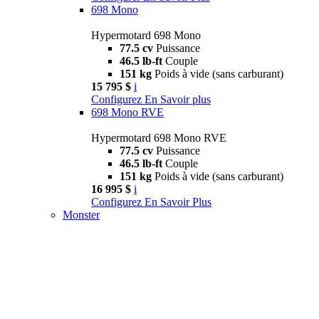
698 Mono
Hypermotard 698 Mono
77.5 cv
Puissance
46.5 lb-ft
Couple
151 kg
Poids à vide (sans carburant)
15 795 $
i
Configurez
En Savoir plus
698 Mono RVE
Hypermotard 698 Mono RVE
77.5 cv
Puissance
46.5 lb-ft
Couple
151 kg
Poids à vide (sans carburant)
16 995 $
i
Configurez
En Savoir Plus
Monster