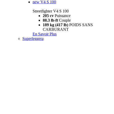
new
V4 S 100
Streetfighter V4 S 100
205 cv
Puissance
88.3 lb-ft
Couple
189 kg (417 lb)
POIDS SANS
CARBURANT
En Savoir Plus
Superleggera