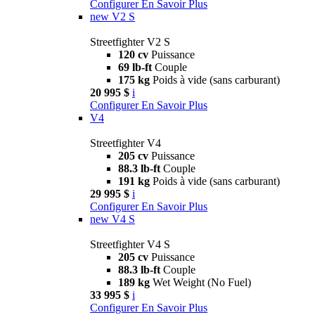
Configurer
En Savoir Plus
new
V2 S
Streetfighter V2 S
120 cv
Puissance
69 lb-ft
Couple
175 kg
Poids à vide (sans carburant)
20 995 $
i
Configurer
En Savoir Plus
V4
Streetfighter V4
205 cv
Puissance
88.3 lb-ft
Couple
191 kg
Poids à vide (sans carburant)
29 995 $
i
Configurer
En Savoir Plus
new
V4 S
Streetfighter V4 S
205 cv
Puissance
88.3 lb-ft
Couple
189 kg
Wet Weight (No Fuel)
33 995 $
i
Configurer
En Savoir Plus