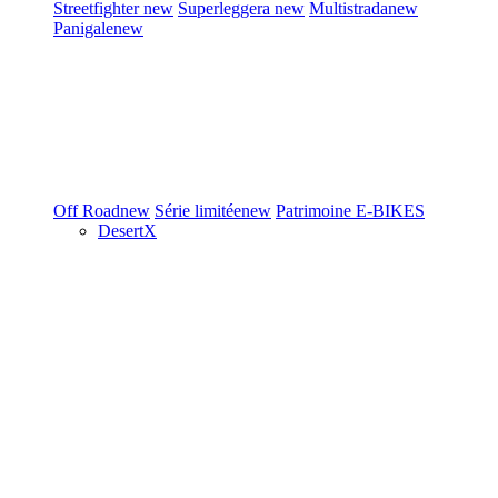
Streetfighter
new
Superleggera
new
Multistrada
new
Panigale
new
Off Road
new
Série limitée
new
Patrimoine
E-BIKES
DesertX