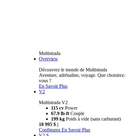
Multistrada
Overview
Découvrez le monde de Multistrada
Aventure, adrénaline, voyage. Que choisirez-
vous ?
En Savoir Plus
V2
Multistrada V2
115 cv
Power
67.9 lb-ft
Couple
199 kg
Poids à vide (sans carburant)
18 995 $
i
Configurez
En Savoir Plus
V2 S