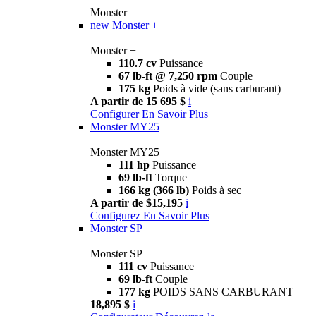
Monster
new
Monster +
Monster +
110.7 cv
Puissance
67 lb-ft @ 7,250 rpm
Couple
175 kg
Poids à vide (sans carburant)
A partir de 15 695 $
i
Configurer
En Savoir Plus
Monster MY25
Monster MY25
111 hp
Puissance
69 lb-ft
Torque
166 kg (366 lb)
Poids à sec
A partir de $15,195
i
Configurez
En Savoir Plus
Monster SP
Monster SP
111 cv
Puissance
69 lb-ft
Couple
177 kg
POIDS SANS CARBURANT
18,895 $
i