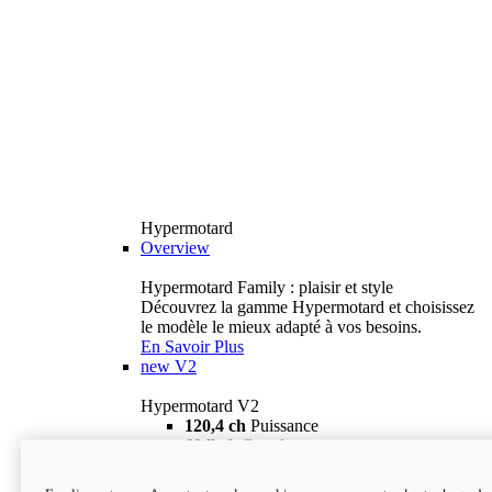
Hypermotard
Overview
Hypermotard Family : plaisir et style
Découvrez la gamme Hypermotard et choisissez
le modèle le mieux adapté à vos besoins.
En Savoir Plus
new
V2
Hypermotard V2
120,4 ch
Puissance
69 lb-ft
Couple
180 kg
Poids humide (sans carburant)
18 895 $
i