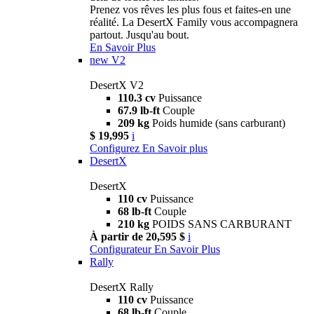
Prenez vos rêves les plus fous et faites-en une
réalité. La DesertX Family vous accompagnera
partout. Jusqu'au bout.
En Savoir Plus
new
V2
DesertX V2
110.3 cv
Puissance
67.9 lb-ft
Couple
209 kg
Poids humide (sans carburant)
$ 19,995
i
Configurez
En Savoir plus
DesertX
DesertX
110 cv
Puissance
68 lb-ft
Couple
210 kg
POIDS SANS CARBURANT
À partir de 20,595 $
i
Configurateur
En Savoir Plus
Rally
DesertX Rally
110 cv
Puissance
68 lb-ft
Couple