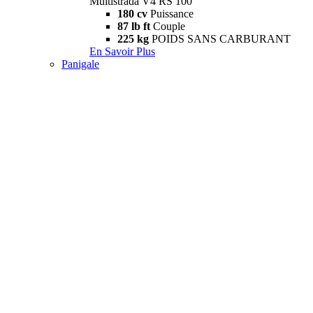
Multistrada V4 RS 100
180 cv
Puissance
87 lb ft
Couple
225 kg
POIDS SANS CARBURANT
En Savoir Plus
Panigale