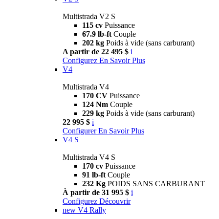
Multistrada V2 S
115 cv
Puissance
67.9 lb-ft
Couple
202 kg
Poids à vide (sans carburant)
A partir de 22 495 $
i
Configurez
En Savoir Plus
V4
Multistrada V4
170 CV
Puissance
124 Nm
Couple
229 kg
Poids à vide (sans carburant)
22 995 $
i
Configurer
En Savoir Plus
V4 S
Multistrada V4 S
170 cv
Puissance
91 lb-ft
Couple
232 Kg
POIDS SANS CARBURANT
À partir de 31 995 $
i
Configurez
Découvrir
new
V4 Rally