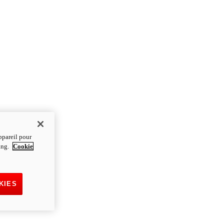
ppareil pour
ting.
Cookie
KIES