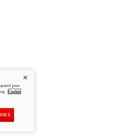
ppareil pour
ting.
Cookie
KIES