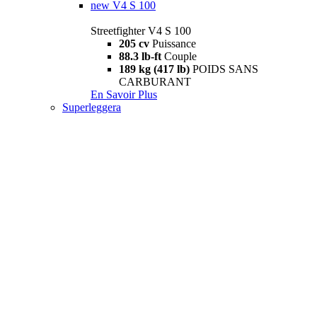
new
V4 S 100
Streetfighter V4 S 100
205 cv
Puissance
88.3 lb-ft
Couple
189 kg (417 lb)
POIDS SANS
CARBURANT
En Savoir Plus
Superleggera