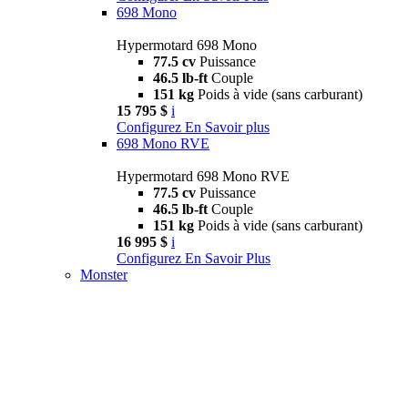
698 Mono
Hypermotard 698 Mono
77.5 cv
Puissance
46.5 lb-ft
Couple
151 kg
Poids à vide (sans carburant)
15 795 $
i
Configurez
En Savoir plus
698 Mono RVE
Hypermotard 698 Mono RVE
77.5 cv
Puissance
46.5 lb-ft
Couple
151 kg
Poids à vide (sans carburant)
16 995 $
i
Configurez
En Savoir Plus
Monster