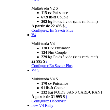
Multistrada V2 S
115 cv
Puissance
67.9 lb-ft
Couple
202 kg
Poids à vide (sans carburant)
A partir de 22 495 $
i
Configurez
En Savoir Plus
V4
Multistrada V4
170 CV
Puissance
124 Nm
Couple
229 kg
Poids à vide (sans carburant)
22 995 $
i
Configurer
En Savoir Plus
V4 S
Multistrada V4 S
170 cv
Puissance
91 lb-ft
Couple
232 Kg
POIDS SANS CARBURANT
À partir de 31 995 $
i
Configurez
Découvrir
new
V4 Rally