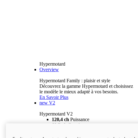
Hypermotard
Overview
Hypermotard Family : plaisir et style
Découvrez la gamme Hypermotard et choisissez
le modèle le mieux adapté à vos besoins.
En Savoir Plus
new
V2
Hypermotard V2
120,4 ch
Puissance
69 lb-ft
Couple
180 kg
Poids humide (sans carburant)
18 895 $
i