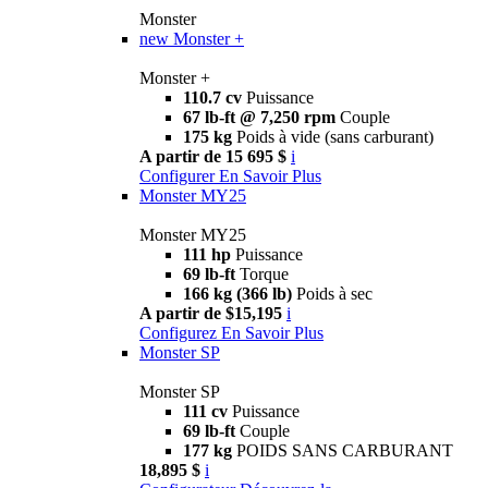
Monster
new
Monster +
Monster +
110.7 cv
Puissance
67 lb-ft @ 7,250 rpm
Couple
175 kg
Poids à vide (sans carburant)
A partir de 15 695 $
i
Configurer
En Savoir Plus
Monster MY25
Monster MY25
111 hp
Puissance
69 lb-ft
Torque
166 kg (366 lb)
Poids à sec
A partir de $15,195
i
Configurez
En Savoir Plus
Monster SP
Monster SP
111 cv
Puissance
69 lb-ft
Couple
177 kg
POIDS SANS CARBURANT
18,895 $
i