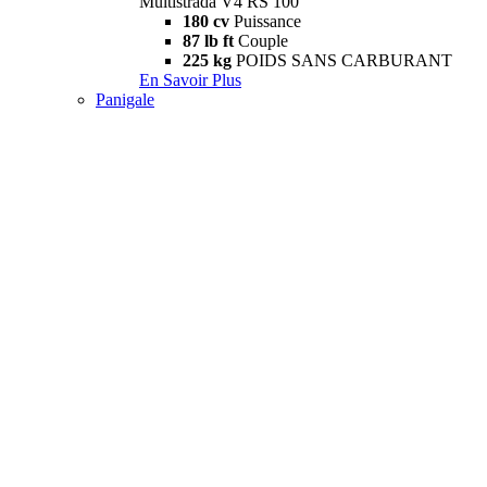
Multistrada V4 RS 100
180 cv
Puissance
87 lb ft
Couple
225 kg
POIDS SANS CARBURANT
En Savoir Plus
Panigale