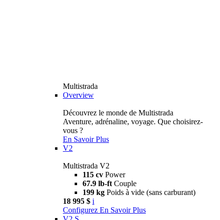
Multistrada
Overview
Découvrez le monde de Multistrada
Aventure, adrénaline, voyage. Que choisirez-
vous ?
En Savoir Plus
V2
Multistrada V2
115 cv
Power
67.9 lb-ft
Couple
199 kg
Poids à vide (sans carburant)
18 995 $
i
Configurez
En Savoir Plus
V2 S