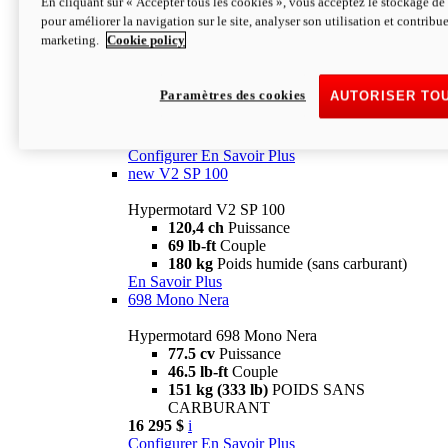
En cliquant sur « Accepter tous les cookies », vous acceptez le stockage de 
Configurer
En Savoir Plus
pour améliorer la navigation sur le site, analyser son utilisation et contribue
new
V2 SP
marketing.
Cookie policy
Hypermotard V2 SP
120,4 ch
Puissance
Paramètres des cookies
AUTORISER TO
69 lb-ft
Couple
180 kg
Poids humide (sans carburant)
22 995 $
i
Configurer
En Savoir Plus
new
V2 SP 100
Hypermotard V2 SP 100
120,4 ch
Puissance
69 lb-ft
Couple
180 kg
Poids humide (sans carburant)
En Savoir Plus
698 Mono Nera
Hypermotard 698 Mono Nera
77.5 cv
Puissance
46.5 lb-ft
Couple
151 kg (333 lb)
POIDS SANS
CARBURANT
16 295 $
i
Configurer
En Savoir Plus