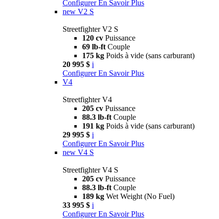
Configurer
En Savoir Plus
new
V2 S
Streetfighter V2 S
120 cv
Puissance
69 lb-ft
Couple
175 kg
Poids à vide (sans carburant)
20 995 $
i
Configurer
En Savoir Plus
V4
Streetfighter V4
205 cv
Puissance
88.3 lb-ft
Couple
191 kg
Poids à vide (sans carburant)
29 995 $
i
Configurer
En Savoir Plus
new
V4 S
Streetfighter V4 S
205 cv
Puissance
88.3 lb-ft
Couple
189 kg
Wet Weight (No Fuel)
33 995 $
i
Configurer
En Savoir Plus