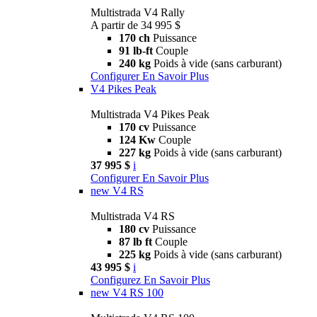
Multistrada V4 Rally
A partir de 34 995 $
170 ch
Puissance
91 lb-ft
Couple
240 kg
Poids à vide (sans carburant)
Configurer
En Savoir Plus
V4 Pikes Peak
Multistrada V4 Pikes Peak
170 cv
Puissance
124 Kw
Couple
227 kg
Poids à vide (sans carburant)
37 995 $
i
Configurer
En Savoir Plus
new
V4 RS
Multistrada V4 RS
180 cv
Puissance
87 lb ft
Couple
225 kg
Poids à vide (sans carburant)
43 995 $
i
Configurez
En Savoir Plus
new
V4 RS 100