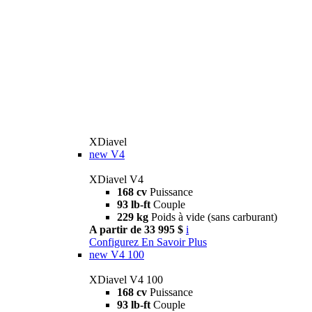
XDiavel
new
V4
XDiavel V4
168 cv
Puissance
93 lb-ft
Couple
229 kg
Poids à vide (sans carburant)
A partir de 33 995 $
i
Configurez
En Savoir Plus
new
V4 100
XDiavel V4 100
168 cv
Puissance
93 lb-ft
Couple