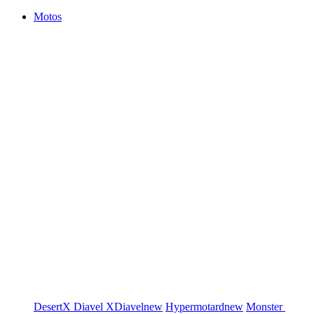
Motos
DesertX
Diavel
XDiavel
new
Hypermotard
new
Monster