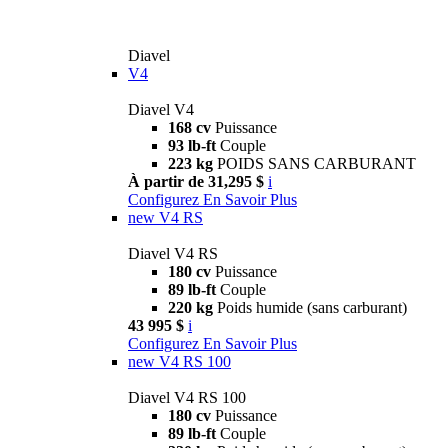
Diavel
V4
Diavel V4
168 cv
Puissance
93 lb-ft
Couple
223 kg
POIDS SANS CARBURANT
À partir de 31,295 $
i
Configurez
En Savoir Plus
new
V4 RS
Diavel V4 RS
180 cv
Puissance
89 lb-ft
Couple
220 kg
Poids humide (sans carburant)
43 995 $
i
Configurez
En Savoir Plus
new
V4 RS 100
Diavel V4 RS 100
180 cv
Puissance
89 lb-ft
Couple