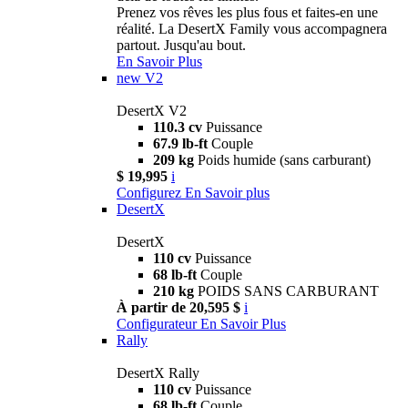
Prenez vos rêves les plus fous et faites-en une
réalité. La DesertX Family vous accompagnera
partout. Jusqu'au bout.
En Savoir Plus
new
V2
DesertX V2
110.3 cv
Puissance
67.9 lb-ft
Couple
209 kg
Poids humide (sans carburant)
$ 19,995
i
Configurez
En Savoir plus
DesertX
DesertX
110 cv
Puissance
68 lb-ft
Couple
210 kg
POIDS SANS CARBURANT
À partir de 20,595 $
i
Configurateur
En Savoir Plus
Rally
DesertX Rally
110 cv
Puissance
68 lb-ft
Couple