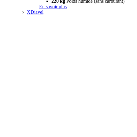
220 kg
Poids humide (sans carburant)
En savoir plus
XDiavel