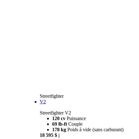
Streetfighter
V2
Streetfighter V2
120 cv
Puissance
69 lb-ft
Couple
178 kg
Poids à vide (sans carburant)
18 595 $
i