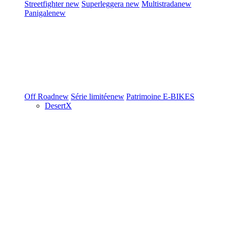
Streetfighter
new
Superleggera
new
Multistrada
new
Panigale
new
Off Road
new
Série limitée
new
Patrimoine
E-BIKES
DesertX