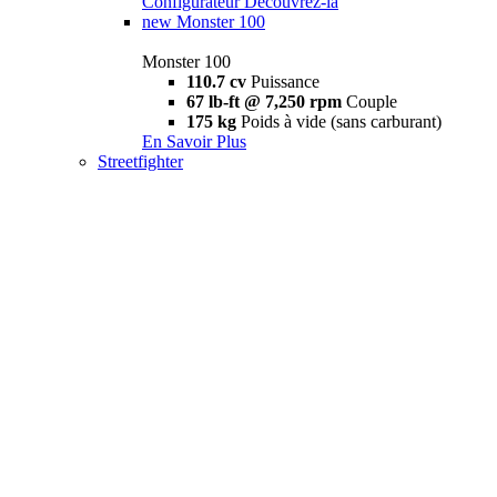
Configurateur
Découvrez-la
new
Monster 100
Monster 100
110.7 cv
Puissance
67 lb-ft @ 7,250 rpm
Couple
175 kg
Poids à vide (sans carburant)
En Savoir Plus
Streetfighter