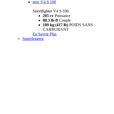
new
V4 S 100
Streetfighter V4 S 100
205 cv
Puissance
88.3 lb-ft
Couple
189 kg (417 lb)
POIDS SANS
CARBURANT
En Savoir Plus
Superleggera