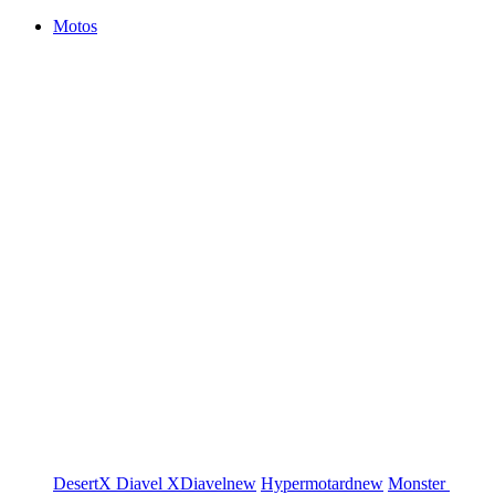
Motos
DesertX
Diavel
XDiavel
new
Hypermotard
new
Monster