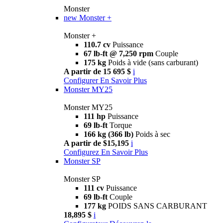
Monster
new
Monster +
Monster +
110.7 cv
Puissance
67 lb-ft @ 7,250 rpm
Couple
175 kg
Poids à vide (sans carburant)
A partir de 15 695 $
i
Configurer
En Savoir Plus
Monster MY25
Monster MY25
111 hp
Puissance
69 lb-ft
Torque
166 kg (366 lb)
Poids à sec
A partir de $15,195
i
Configurez
En Savoir Plus
Monster SP
Monster SP
111 cv
Puissance
69 lb-ft
Couple
177 kg
POIDS SANS CARBURANT
18,895 $
i