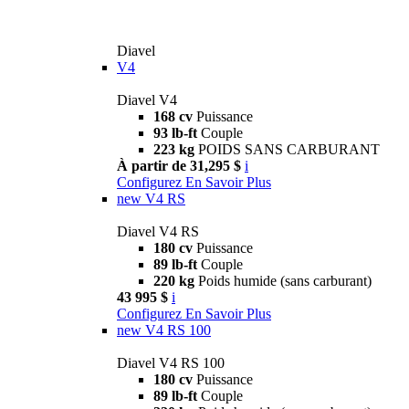
Diavel
V4
Diavel V4
168 cv
Puissance
93 lb-ft
Couple
223 kg
POIDS SANS CARBURANT
À partir de 31,295 $
i
Configurez
En Savoir Plus
new
V4 RS
Diavel V4 RS
180 cv
Puissance
89 lb-ft
Couple
220 kg
Poids humide (sans carburant)
43 995 $
i
Configurez
En Savoir Plus
new
V4 RS 100
Diavel V4 RS 100
180 cv
Puissance
89 lb-ft
Couple