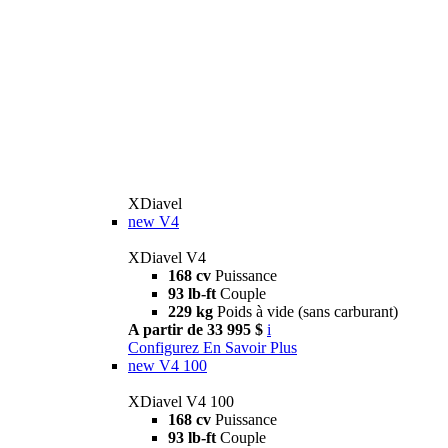
XDiavel
new
V4
XDiavel V4
168 cv
Puissance
93 lb-ft
Couple
229 kg
Poids à vide (sans carburant)
A partir de 33 995 $
i
Configurez
En Savoir Plus
new
V4 100
XDiavel V4 100
168 cv
Puissance
93 lb-ft
Couple