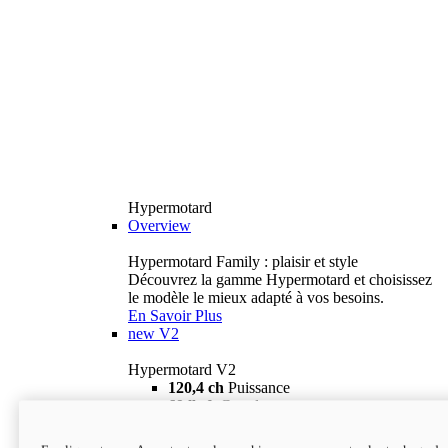
Hypermotard
Overview
Hypermotard Family : plaisir et style
Découvrez la gamme Hypermotard et choisissez
le modèle le mieux adapté à vos besoins.
En Savoir Plus
new
V2
Hypermotard V2
120,4 ch
Puissance
69 lb-ft
Couple
180 kg
Poids humide (sans carburant)
18 895 $
i