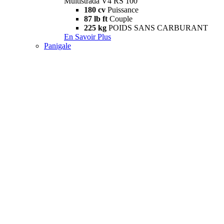
Multistrada V4 RS 100
180 cv
Puissance
87 lb ft
Couple
225 kg
POIDS SANS CARBURANT
En Savoir Plus
Panigale