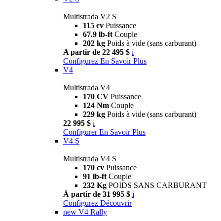
Multistrada V2 S
115 cv
Puissance
67.9 lb-ft
Couple
202 kg
Poids à vide (sans carburant)
A partir de 22 495 $
i
Configurez
En Savoir Plus
V4
Multistrada V4
170 CV
Puissance
124 Nm
Couple
229 kg
Poids à vide (sans carburant)
22 995 $
i
Configurer
En Savoir Plus
V4 S
Multistrada V4 S
170 cv
Puissance
91 lb-ft
Couple
232 Kg
POIDS SANS CARBURANT
À partir de 31 995 $
i
Configurez
Découvrir
new
V4 Rally