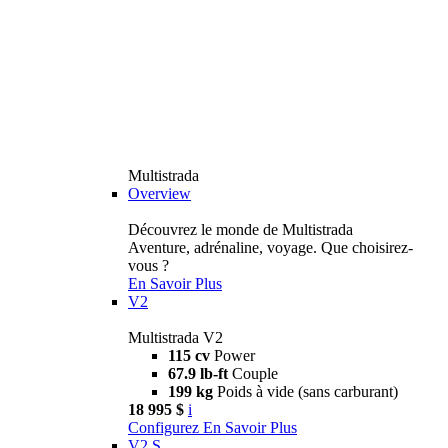
Multistrada
Overview
Découvrez le monde de Multistrada
Aventure, adrénaline, voyage. Que choisirez-
vous ?
En Savoir Plus
V2
Multistrada V2
115 cv
Power
67.9 lb-ft
Couple
199 kg
Poids à vide (sans carburant)
18 995 $
i
Configurez
En Savoir Plus
V2 S