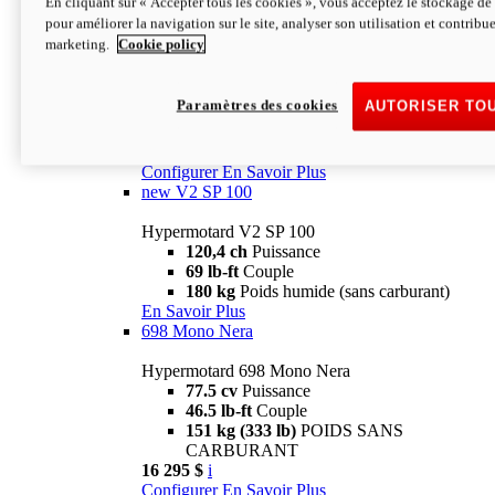
En cliquant sur « Accepter tous les cookies », vous acceptez le stockage de 
Configurer
En Savoir Plus
pour améliorer la navigation sur le site, analyser son utilisation et contribue
new
V2 SP
marketing.
Cookie policy
Hypermotard V2 SP
120,4 ch
Puissance
Paramètres des cookies
AUTORISER TO
69 lb-ft
Couple
180 kg
Poids humide (sans carburant)
22 995 $
i
Configurer
En Savoir Plus
new
V2 SP 100
Hypermotard V2 SP 100
120,4 ch
Puissance
69 lb-ft
Couple
180 kg
Poids humide (sans carburant)
En Savoir Plus
698 Mono Nera
Hypermotard 698 Mono Nera
77.5 cv
Puissance
46.5 lb-ft
Couple
151 kg (333 lb)
POIDS SANS
CARBURANT
16 295 $
i
Configurer
En Savoir Plus