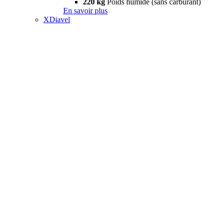
220 kg
Poids humide (sans carburant)
En savoir plus
XDiavel