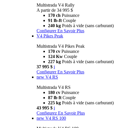
Multistrada V4 Rally
A partir de 34 995 $
170 ch
Puissance
91 lb-ft
Couple
240 kg
Poids à vide (sans carburant)
Configurer
En Savoir Plus
V4 Pikes Peak
Multistrada V4 Pikes Peak
170 cv
Puissance
124 Kw
Couple
227 kg
Poids à vide (sans carburant)
37 995 $
i
Configurer
En Savoir Plus
new
V4 RS
Multistrada V4 RS
180 cv
Puissance
87 lb ft
Couple
225 kg
Poids à vide (sans carburant)
43 995 $
i
Configurez
En Savoir Plus
new
V4 RS 100