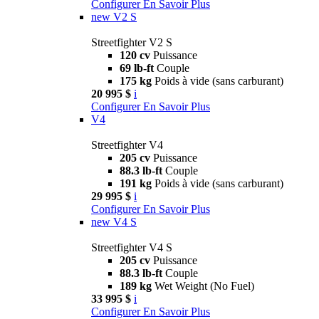
Configurer
En Savoir Plus
new
V2 S
Streetfighter V2 S
120 cv
Puissance
69 lb-ft
Couple
175 kg
Poids à vide (sans carburant)
20 995 $
i
Configurer
En Savoir Plus
V4
Streetfighter V4
205 cv
Puissance
88.3 lb-ft
Couple
191 kg
Poids à vide (sans carburant)
29 995 $
i
Configurer
En Savoir Plus
new
V4 S
Streetfighter V4 S
205 cv
Puissance
88.3 lb-ft
Couple
189 kg
Wet Weight (No Fuel)
33 995 $
i
Configurer
En Savoir Plus