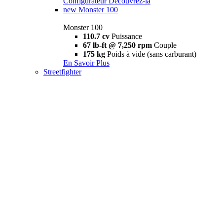
Configurateur
Découvrez-la
new
Monster 100
Monster 100
110.7 cv
Puissance
67 lb-ft @ 7,250 rpm
Couple
175 kg
Poids à vide (sans carburant)
En Savoir Plus
Streetfighter