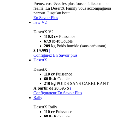
Prenez vos rêves les plus fous et faites-en une
réalité. La DesertX Family vous accompagnera
partout. Jusqu'au bout.
En Savoir Plus
new
V2
DesertX V2
110.3 cv
Puissance
67.9 lb-ft
Couple
209 kg
Poids humide (sans carburant)
$ 19,995
i
Configurez
En Savoir plus
DesertX
DesertX
110 cv
Puissance
68 lb-ft
Couple
210 kg
POIDS SANS CARBURANT
À partir de 20,595 $
i
Configurateur
En Savoir Plus
Rally
DesertX Rally
110 cv
Puissance
68 lb-ft
Couple