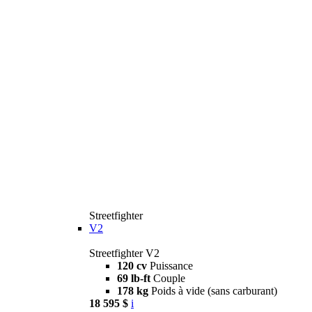
Streetfighter
V2
Streetfighter V2
120 cv
Puissance
69 lb-ft
Couple
178 kg
Poids à vide (sans carburant)
18 595 $
i