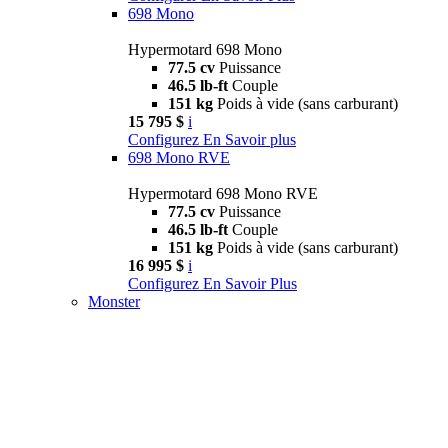
698 Mono
Hypermotard 698 Mono
77.5 cv
Puissance
46.5 lb-ft
Couple
151 kg
Poids à vide (sans carburant)
15 795 $
i
Configurez
En Savoir plus
698 Mono RVE
Hypermotard 698 Mono RVE
77.5 cv
Puissance
46.5 lb-ft
Couple
151 kg
Poids à vide (sans carburant)
16 995 $
i
Configurez
En Savoir Plus
Monster