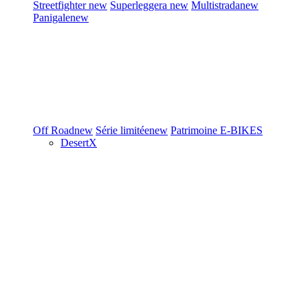
Streetfighter
new
Superleggera
new
Multistrada
new
Panigale
new
Off Road
new
Série limitée
new
Patrimoine
E-BIKES
DesertX