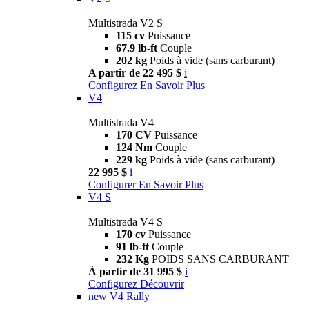
Multistrada V2 S
115 cv
Puissance
67.9 lb-ft
Couple
202 kg
Poids à vide (sans carburant)
A partir de 22 495 $
i
Configurez
En Savoir Plus
V4
Multistrada V4
170 CV
Puissance
124 Nm
Couple
229 kg
Poids à vide (sans carburant)
22 995 $
i
Configurer
En Savoir Plus
V4 S
Multistrada V4 S
170 cv
Puissance
91 lb-ft
Couple
232 Kg
POIDS SANS CARBURANT
À partir de 31 995 $
i
Configurez
Découvrir
new
V4 Rally