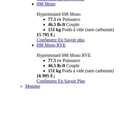
698 Mono
Hypermotard 698 Mono
77.5 cv
Puissance
46.5 lb-ft
Couple
151 kg
Poids à vide (sans carburant)
15 795 $
i
Configurez
En Savoir plus
698 Mono RVE
Hypermotard 698 Mono RVE
77.5 cv
Puissance
46.5 lb-ft
Couple
151 kg
Poids à vide (sans carburant)
16 995 $
i
Configurez
En Savoir Plus
Monster