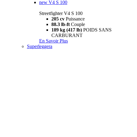
new
V4 S 100
Streetfighter V4 S 100
205 cv
Puissance
88.3 lb-ft
Couple
189 kg (417 lb)
POIDS SANS
CARBURANT
En Savoir Plus
Superleggera