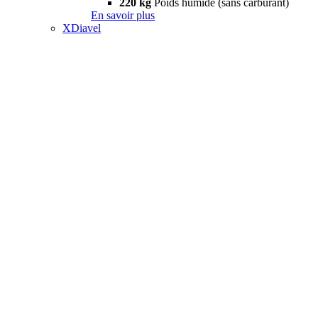
220 kg
Poids humide (sans carburant)
En savoir plus
XDiavel