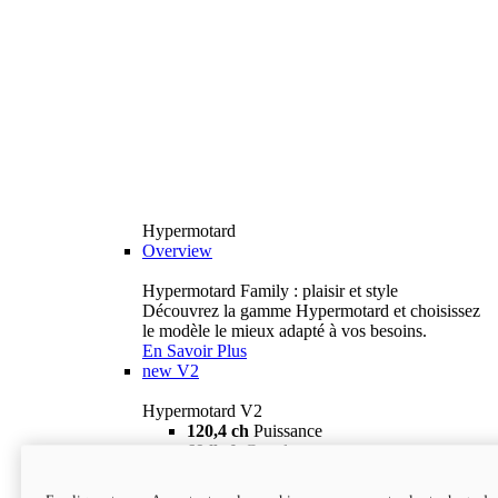
Hypermotard
Overview
Hypermotard Family : plaisir et style
Découvrez la gamme Hypermotard et choisissez
le modèle le mieux adapté à vos besoins.
En Savoir Plus
new
V2
Hypermotard V2
120,4 ch
Puissance
69 lb-ft
Couple
180 kg
Poids humide (sans carburant)
18 895 $
i