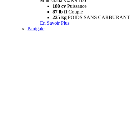
Multistrada V4 RS 100
180 cv
Puissance
87 lb ft
Couple
225 kg
POIDS SANS CARBURANT
En Savoir Plus
Panigale