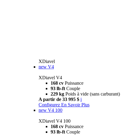
XDiavel
new
V4
XDiavel V4
168 cv
Puissance
93 lb-ft
Couple
229 kg
Poids à vide (sans carburant)
A partir de 33 995 $
i
Configurez
En Savoir Plus
new
V4 100
XDiavel V4 100
168 cv
Puissance
93 lb-ft
Couple