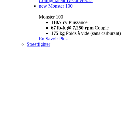
Configurateur
Découvrez-la
new
Monster 100
Monster 100
110.7 cv
Puissance
67 lb-ft @ 7,250 rpm
Couple
175 kg
Poids à vide (sans carburant)
En Savoir Plus
Streetfighter