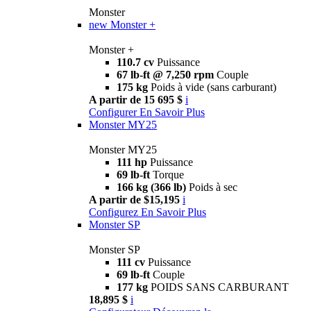
Monster
new
Monster +
Monster +
110.7 cv
Puissance
67 lb-ft @ 7,250 rpm
Couple
175 kg
Poids à vide (sans carburant)
A partir de 15 695 $
i
Configurer
En Savoir Plus
Monster MY25
Monster MY25
111 hp
Puissance
69 lb-ft
Torque
166 kg (366 lb)
Poids à sec
A partir de $15,195
i
Configurez
En Savoir Plus
Monster SP
Monster SP
111 cv
Puissance
69 lb-ft
Couple
177 kg
POIDS SANS CARBURANT
18,895 $
i