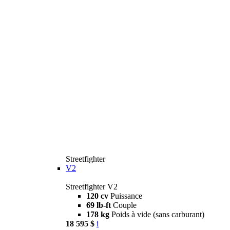
Streetfighter
V2
Streetfighter V2
120 cv
Puissance
69 lb-ft
Couple
178 kg
Poids à vide (sans carburant)
18 595 $
i