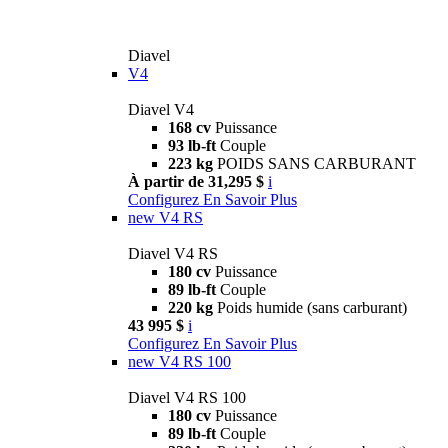
Diavel
V4
Diavel V4
168 cv
Puissance
93 lb-ft
Couple
223 kg
POIDS SANS CARBURANT
À partir de 31,295 $
i
Configurez
En Savoir Plus
new
V4 RS
Diavel V4 RS
180 cv
Puissance
89 lb-ft
Couple
220 kg
Poids humide (sans carburant)
43 995 $
i
Configurez
En Savoir Plus
new
V4 RS 100
Diavel V4 RS 100
180 cv
Puissance
89 lb-ft
Couple