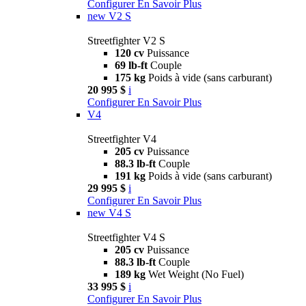
Configurer
En Savoir Plus
new
V2 S
Streetfighter V2 S
120 cv
Puissance
69 lb-ft
Couple
175 kg
Poids à vide (sans carburant)
20 995 $
i
Configurer
En Savoir Plus
V4
Streetfighter V4
205 cv
Puissance
88.3 lb-ft
Couple
191 kg
Poids à vide (sans carburant)
29 995 $
i
Configurer
En Savoir Plus
new
V4 S
Streetfighter V4 S
205 cv
Puissance
88.3 lb-ft
Couple
189 kg
Wet Weight (No Fuel)
33 995 $
i
Configurer
En Savoir Plus