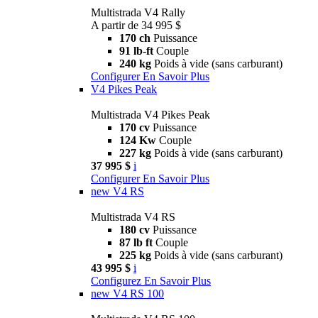
Multistrada V4 Rally
A partir de 34 995 $
170 ch
Puissance
91 lb-ft
Couple
240 kg
Poids à vide (sans carburant)
Configurer
En Savoir Plus
V4 Pikes Peak
Multistrada V4 Pikes Peak
170 cv
Puissance
124 Kw
Couple
227 kg
Poids à vide (sans carburant)
37 995 $
i
Configurer
En Savoir Plus
new
V4 RS
Multistrada V4 RS
180 cv
Puissance
87 lb ft
Couple
225 kg
Poids à vide (sans carburant)
43 995 $
i
Configurez
En Savoir Plus
new
V4 RS 100