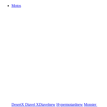
Motos
DesertX
Diavel
XDiavel
new
Hypermotard
new
Monster