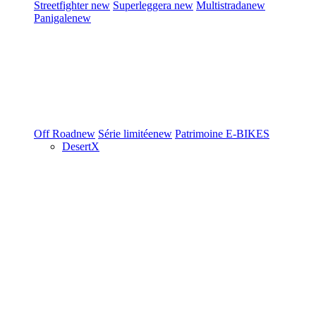
Streetfighter
new
Superleggera
new
Multistrada
new
Panigale
new
Off Road
new
Série limitée
new
Patrimoine
E-BIKES
DesertX