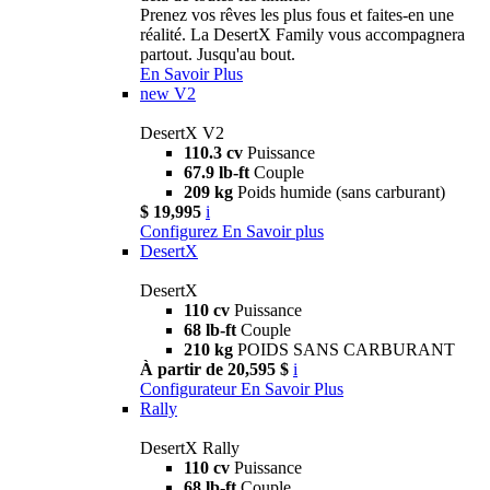
Prenez vos rêves les plus fous et faites-en une
réalité. La DesertX Family vous accompagnera
partout. Jusqu'au bout.
En Savoir Plus
new
V2
DesertX V2
110.3 cv
Puissance
67.9 lb-ft
Couple
209 kg
Poids humide (sans carburant)
$ 19,995
i
Configurez
En Savoir plus
DesertX
DesertX
110 cv
Puissance
68 lb-ft
Couple
210 kg
POIDS SANS CARBURANT
À partir de 20,595 $
i
Configurateur
En Savoir Plus
Rally
DesertX Rally
110 cv
Puissance
68 lb-ft
Couple