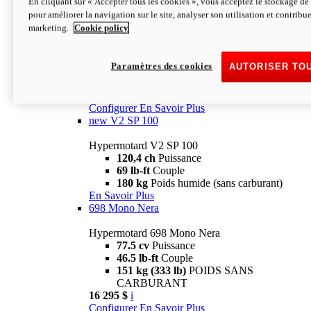
En cliquant sur « Accepter tous les cookies », vous acceptez le stockage de 
Configurer
En Savoir Plus
pour améliorer la navigation sur le site, analyser son utilisation et contribue
new
V2 SP
marketing.
Cookie policy
Hypermotard V2 SP
120,4 ch
Puissance
Paramètres des cookies
AUTORISER TO
69 lb-ft
Couple
180 kg
Poids humide (sans carburant)
22 995 $
i
Configurer
En Savoir Plus
new
V2 SP 100
Hypermotard V2 SP 100
120,4 ch
Puissance
69 lb-ft
Couple
180 kg
Poids humide (sans carburant)
En Savoir Plus
698 Mono Nera
Hypermotard 698 Mono Nera
77.5 cv
Puissance
46.5 lb-ft
Couple
151 kg (333 lb)
POIDS SANS
CARBURANT
16 295 $
i
Configurer
En Savoir Plus