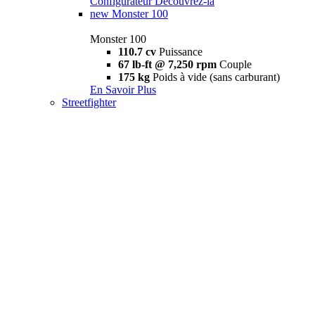
Configurateur
Découvrez-la
new
Monster 100
Monster 100
110.7 cv
Puissance
67 lb-ft @ 7,250 rpm
Couple
175 kg
Poids à vide (sans carburant)
En Savoir Plus
Streetfighter