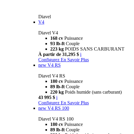
Diavel
V4
Diavel V4
168 cv
Puissance
93 lb-ft
Couple
223 kg
POIDS SANS CARBURANT
À partir de 31,295 $
i
Configurez
En Savoir Plus
new
V4 RS
Diavel V4 RS
180 cv
Puissance
89 lb-ft
Couple
220 kg
Poids humide (sans carburant)
43 995 $
i
Configurez
En Savoir Plus
new
V4 RS 100
Diavel V4 RS 100
180 cv
Puissance
89 lb-ft
Couple