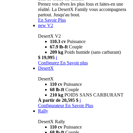
Prenez vos rêves les plus fous et faites-en une
réalité. La DesertX Family vous accompagnera
partout. Jusqu'au bout.
En Savoir Plus
new
V2
DesertX V2
110.3 cv
Puissance
67.9 lb-ft
Couple
209 kg
Poids humide (sans carburant)
$ 19,995
i
Configurez
En Savoir plus
DesertX
DesertX
110 cv
Puissance
68 lb-ft
Couple
210 kg
POIDS SANS CARBURANT
À partir de 20,595 $
i
Configurateur
En Savoir Plus
Rally
DesertX Rally
110 cv
Puissance
68 lb-ft
Couple