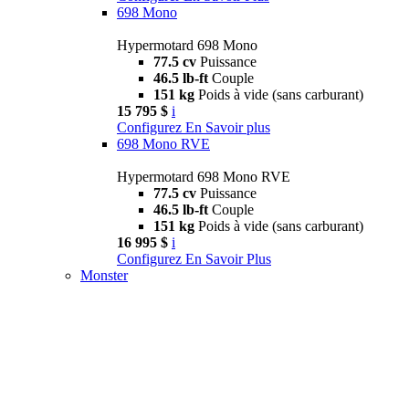
698 Mono
Hypermotard 698 Mono
77.5 cv
Puissance
46.5 lb-ft
Couple
151 kg
Poids à vide (sans carburant)
15 795 $
i
Configurez
En Savoir plus
698 Mono RVE
Hypermotard 698 Mono RVE
77.5 cv
Puissance
46.5 lb-ft
Couple
151 kg
Poids à vide (sans carburant)
16 995 $
i
Configurez
En Savoir Plus
Monster