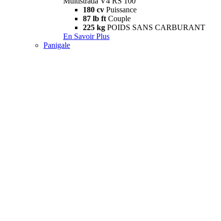
Multistrada V4 RS 100
180 cv
Puissance
87 lb ft
Couple
225 kg
POIDS SANS CARBURANT
En Savoir Plus
Panigale