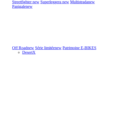
Streetfighter
new
Superleggera
new
Multistrada
new
Panigale
new
Off Road
new
Série limitée
new
Patrimoine
E-BIKES
DesertX