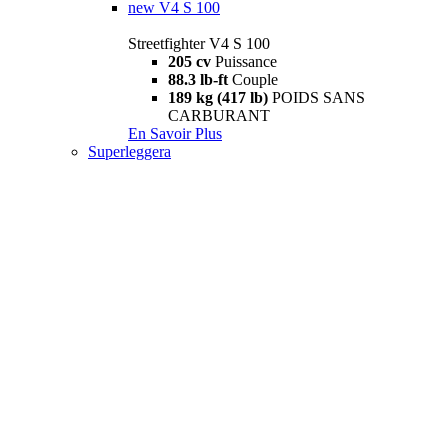
new
V4 S 100
Streetfighter V4 S 100
205 cv
Puissance
88.3 lb-ft
Couple
189 kg (417 lb)
POIDS SANS
CARBURANT
En Savoir Plus
Superleggera