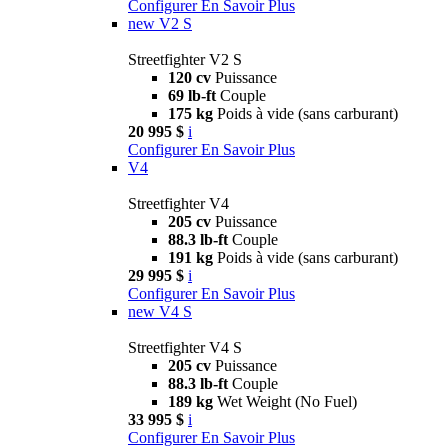
Configurer
En Savoir Plus
new
V2 S
Streetfighter V2 S
120 cv
Puissance
69 lb-ft
Couple
175 kg
Poids à vide (sans carburant)
20 995 $
i
Configurer
En Savoir Plus
V4
Streetfighter V4
205 cv
Puissance
88.3 lb-ft
Couple
191 kg
Poids à vide (sans carburant)
29 995 $
i
Configurer
En Savoir Plus
new
V4 S
Streetfighter V4 S
205 cv
Puissance
88.3 lb-ft
Couple
189 kg
Wet Weight (No Fuel)
33 995 $
i
Configurer
En Savoir Plus