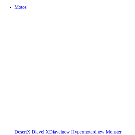
Motos
DesertX
Diavel
XDiavel
new
Hypermotard
new
Monster