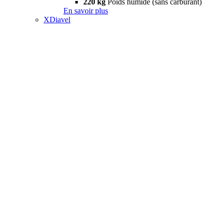
220 kg
Poids humide (sans carburant)
En savoir plus
XDiavel