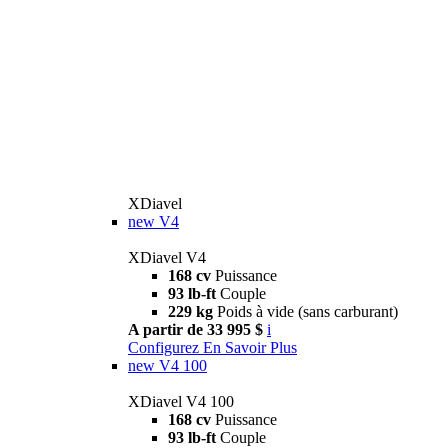
XDiavel
new
V4
XDiavel V4
168 cv
Puissance
93 lb-ft
Couple
229 kg
Poids à vide (sans carburant)
A partir de 33 995 $
i
Configurez
En Savoir Plus
new
V4 100
XDiavel V4 100
168 cv
Puissance
93 lb-ft
Couple