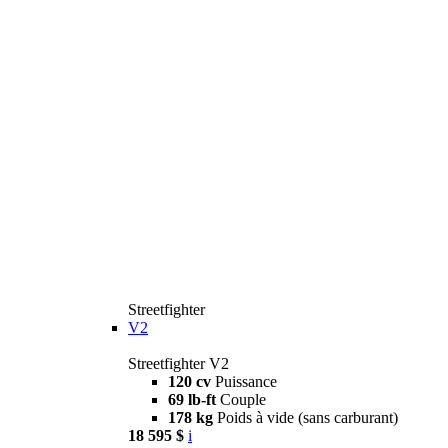
Streetfighter
V2
Streetfighter V2
120 cv
Puissance
69 lb-ft
Couple
178 kg
Poids à vide (sans carburant)
18 595 $
i