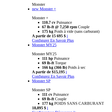
Monster
new
Monster +
Monster +
110.7 cv
Puissance
67 lb-ft @ 7,250 rpm
Couple
175 kg
Poids à vide (sans carburant)
A partir de 15 695 $
i
Configurer
En Savoir Plus
Monster MY25
Monster MY25
111 hp
Puissance
69 lb-ft
Torque
166 kg (366 lb)
Poids à sec
A partir de $15,195
i
Configurez
En Savoir Plus
Monster SP
Monster SP
111 cv
Puissance
69 lb-ft
Couple
177 kg
POIDS SANS CARBURANT
18,895 $
i