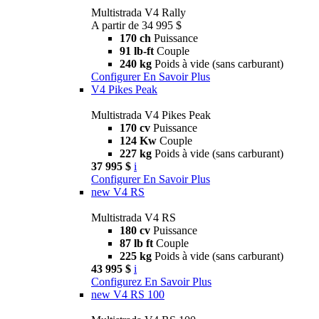
Multistrada V4 Rally
A partir de 34 995 $
170 ch
Puissance
91 lb-ft
Couple
240 kg
Poids à vide (sans carburant)
Configurer
En Savoir Plus
V4 Pikes Peak
Multistrada V4 Pikes Peak
170 cv
Puissance
124 Kw
Couple
227 kg
Poids à vide (sans carburant)
37 995 $
i
Configurer
En Savoir Plus
new
V4 RS
Multistrada V4 RS
180 cv
Puissance
87 lb ft
Couple
225 kg
Poids à vide (sans carburant)
43 995 $
i
Configurez
En Savoir Plus
new
V4 RS 100