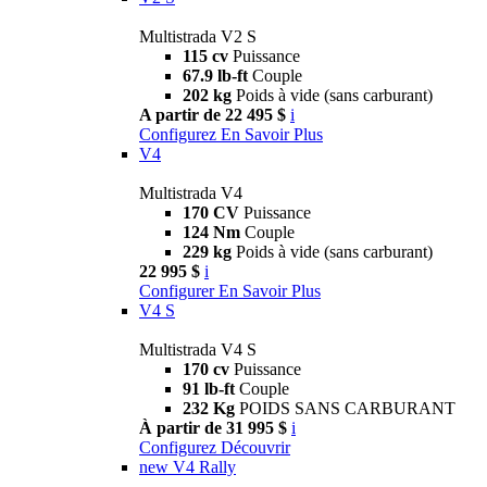
Multistrada V2 S
115 cv
Puissance
67.9 lb-ft
Couple
202 kg
Poids à vide (sans carburant)
A partir de 22 495 $
i
Configurez
En Savoir Plus
V4
Multistrada V4
170 CV
Puissance
124 Nm
Couple
229 kg
Poids à vide (sans carburant)
22 995 $
i
Configurer
En Savoir Plus
V4 S
Multistrada V4 S
170 cv
Puissance
91 lb-ft
Couple
232 Kg
POIDS SANS CARBURANT
À partir de 31 995 $
i
Configurez
Découvrir
new
V4 Rally