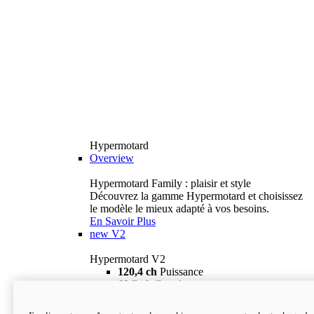
Hypermotard
Overview
Hypermotard Family : plaisir et style
Découvrez la gamme Hypermotard et choisissez
le modèle le mieux adapté à vos besoins.
En Savoir Plus
new
V2
Hypermotard V2
120,4 ch
Puissance
69 lb-ft
Couple
180 kg
Poids humide (sans carburant)
18 895 $
i