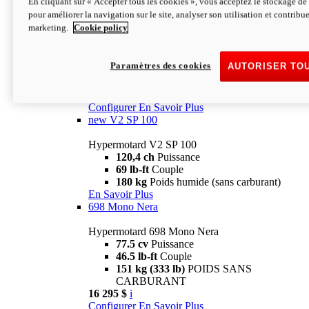
En cliquant sur « Accepter tous les cookies », vous acceptez le stockage de 
Configurer
En Savoir Plus
pour améliorer la navigation sur le site, analyser son utilisation et contribue
new
V2 SP
marketing.
Cookie policy
Hypermotard V2 SP
120,4 ch
Puissance
Paramètres des cookies
AUTORISER TO
69 lb-ft
Couple
180 kg
Poids humide (sans carburant)
22 995 $
i
Configurer
En Savoir Plus
new
V2 SP 100
Hypermotard V2 SP 100
120,4 ch
Puissance
69 lb-ft
Couple
180 kg
Poids humide (sans carburant)
En Savoir Plus
698 Mono Nera
Hypermotard 698 Mono Nera
77.5 cv
Puissance
46.5 lb-ft
Couple
151 kg (333 lb)
POIDS SANS
CARBURANT
16 295 $
i
Configurer
En Savoir Plus