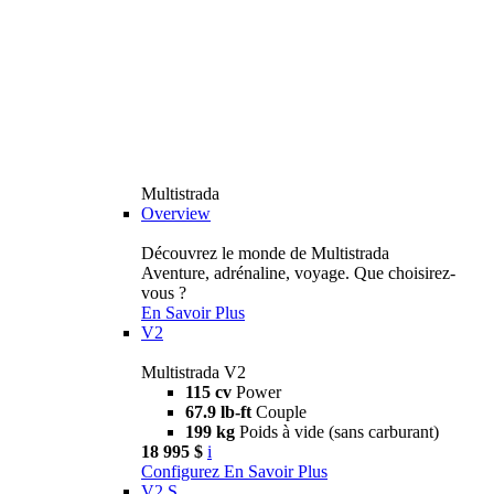
Multistrada
Overview
Découvrez le monde de Multistrada
Aventure, adrénaline, voyage. Que choisirez-
vous ?
En Savoir Plus
V2
Multistrada V2
115 cv
Power
67.9 lb-ft
Couple
199 kg
Poids à vide (sans carburant)
18 995 $
i
Configurez
En Savoir Plus
V2 S