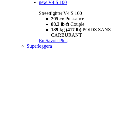
new
V4 S 100
Streetfighter V4 S 100
205 cv
Puissance
88.3 lb-ft
Couple
189 kg (417 lb)
POIDS SANS
CARBURANT
En Savoir Plus
Superleggera