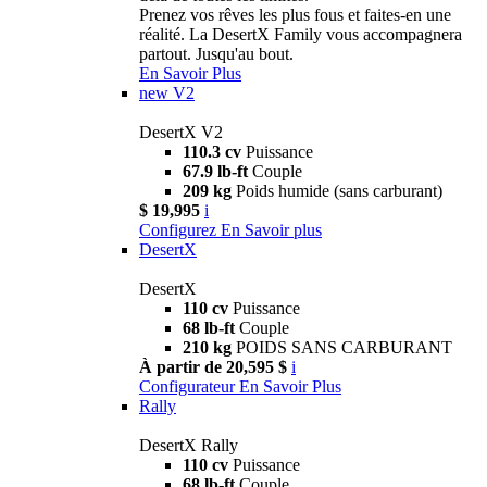
Prenez vos rêves les plus fous et faites-en une
réalité. La DesertX Family vous accompagnera
partout. Jusqu'au bout.
En Savoir Plus
new
V2
DesertX V2
110.3 cv
Puissance
67.9 lb-ft
Couple
209 kg
Poids humide (sans carburant)
$ 19,995
i
Configurez
En Savoir plus
DesertX
DesertX
110 cv
Puissance
68 lb-ft
Couple
210 kg
POIDS SANS CARBURANT
À partir de 20,595 $
i
Configurateur
En Savoir Plus
Rally
DesertX Rally
110 cv
Puissance
68 lb-ft
Couple