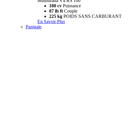
Multistrada V4 RS 100
180 cv
Puissance
87 lb ft
Couple
225 kg
POIDS SANS CARBURANT
En Savoir Plus
Panigale