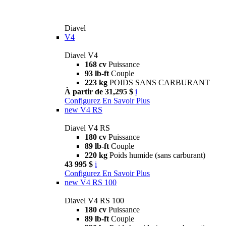
Diavel
V4
Diavel V4
168 cv
Puissance
93 lb-ft
Couple
223 kg
POIDS SANS CARBURANT
À partir de 31,295 $
i
Configurez
En Savoir Plus
new
V4 RS
Diavel V4 RS
180 cv
Puissance
89 lb-ft
Couple
220 kg
Poids humide (sans carburant)
43 995 $
i
Configurez
En Savoir Plus
new
V4 RS 100
Diavel V4 RS 100
180 cv
Puissance
89 lb-ft
Couple