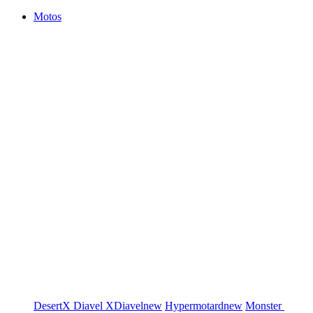
Motos
DesertX
Diavel
XDiavel
new
Hypermotard
new
Monster