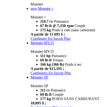
Monster
new
Monster +
Monster +
110.7 cv
Puissance
67 lb-ft @ 7,250 rpm
Couple
175 kg
Poids à vide (sans carburant)
A partir de 15 695 $
i
Configurer
En Savoir Plus
Monster MY25
Monster MY25
111 hp
Puissance
69 lb-ft
Torque
166 kg (366 lb)
Poids à sec
A partir de $15,195
i
Configurez
En Savoir Plus
Monster SP
Monster SP
111 cv
Puissance
69 lb-ft
Couple
177 kg
POIDS SANS CARBURANT
18,895 $
i