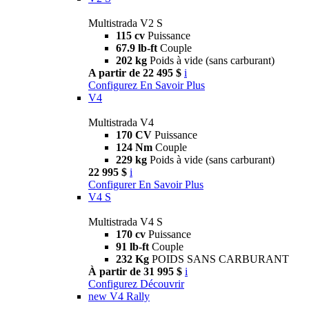
Multistrada V2 S
115 cv
Puissance
67.9 lb-ft
Couple
202 kg
Poids à vide (sans carburant)
A partir de 22 495 $
i
Configurez
En Savoir Plus
V4
Multistrada V4
170 CV
Puissance
124 Nm
Couple
229 kg
Poids à vide (sans carburant)
22 995 $
i
Configurer
En Savoir Plus
V4 S
Multistrada V4 S
170 cv
Puissance
91 lb-ft
Couple
232 Kg
POIDS SANS CARBURANT
À partir de 31 995 $
i
Configurez
Découvrir
new
V4 Rally