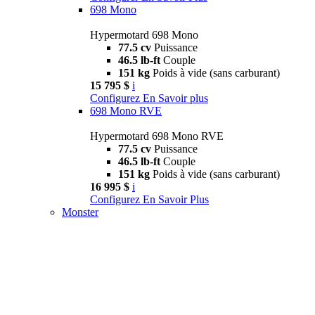
698 Mono
Hypermotard 698 Mono
77.5 cv
Puissance
46.5 lb-ft
Couple
151 kg
Poids à vide (sans carburant)
15 795 $
i
Configurez
En Savoir plus
698 Mono RVE
Hypermotard 698 Mono RVE
77.5 cv
Puissance
46.5 lb-ft
Couple
151 kg
Poids à vide (sans carburant)
16 995 $
i
Configurez
En Savoir Plus
Monster