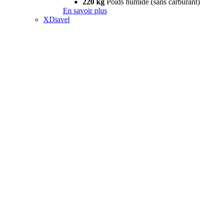
220 kg
Poids humide (sans carburant)
En savoir plus
XDiavel