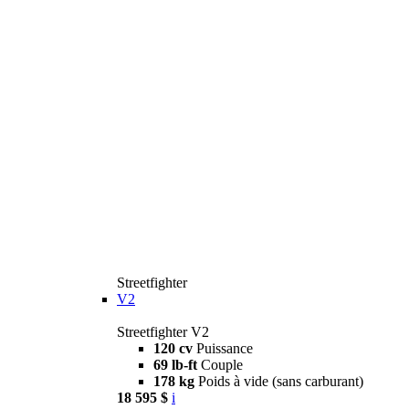
Streetfighter
V2
Streetfighter V2
120 cv
Puissance
69 lb-ft
Couple
178 kg
Poids à vide (sans carburant)
18 595 $
i