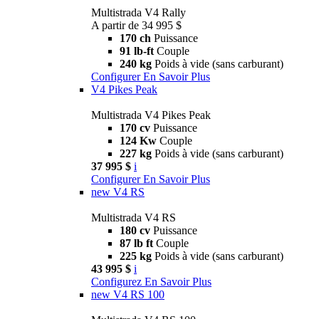
Multistrada V4 Rally
A partir de 34 995 $
170 ch
Puissance
91 lb-ft
Couple
240 kg
Poids à vide (sans carburant)
Configurer
En Savoir Plus
V4 Pikes Peak
Multistrada V4 Pikes Peak
170 cv
Puissance
124 Kw
Couple
227 kg
Poids à vide (sans carburant)
37 995 $
i
Configurer
En Savoir Plus
new
V4 RS
Multistrada V4 RS
180 cv
Puissance
87 lb ft
Couple
225 kg
Poids à vide (sans carburant)
43 995 $
i
Configurez
En Savoir Plus
new
V4 RS 100