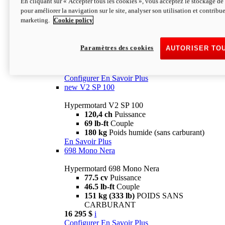
En cliquant sur « Accepter tous les cookies », vous acceptez le stockage de 
Configurer
En Savoir Plus
pour améliorer la navigation sur le site, analyser son utilisation et contribue
new
V2 SP
marketing.
Cookie policy
Hypermotard V2 SP
120,4 ch
Puissance
Paramètres des cookies
AUTORISER TO
69 lb-ft
Couple
180 kg
Poids humide (sans carburant)
22 995 $
i
Configurer
En Savoir Plus
new
V2 SP 100
Hypermotard V2 SP 100
120,4 ch
Puissance
69 lb-ft
Couple
180 kg
Poids humide (sans carburant)
En Savoir Plus
698 Mono Nera
Hypermotard 698 Mono Nera
77.5 cv
Puissance
46.5 lb-ft
Couple
151 kg (333 lb)
POIDS SANS
CARBURANT
16 295 $
i
Configurer
En Savoir Plus