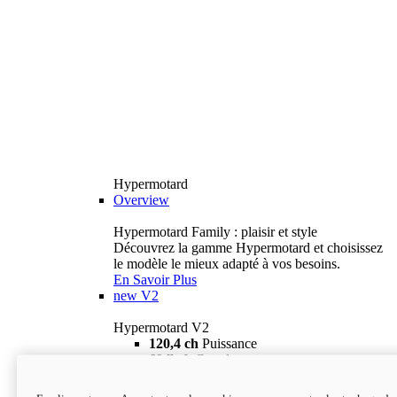
Hypermotard
Overview
Hypermotard Family : plaisir et style
Découvrez la gamme Hypermotard et choisissez
le modèle le mieux adapté à vos besoins.
En Savoir Plus
new
V2
Hypermotard V2
120,4 ch
Puissance
69 lb-ft
Couple
180 kg
Poids humide (sans carburant)
18 895 $
i