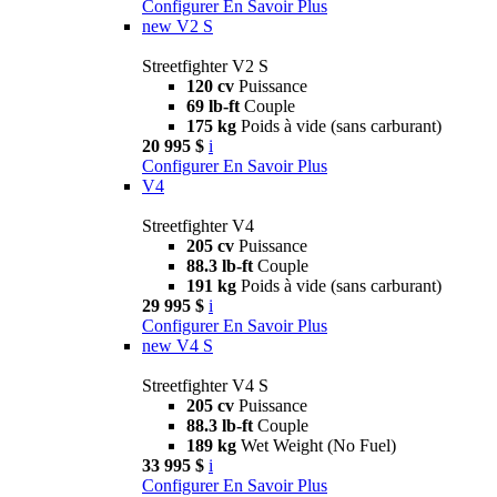
Configurer
En Savoir Plus
new
V2 S
Streetfighter V2 S
120 cv
Puissance
69 lb-ft
Couple
175 kg
Poids à vide (sans carburant)
20 995 $
i
Configurer
En Savoir Plus
V4
Streetfighter V4
205 cv
Puissance
88.3 lb-ft
Couple
191 kg
Poids à vide (sans carburant)
29 995 $
i
Configurer
En Savoir Plus
new
V4 S
Streetfighter V4 S
205 cv
Puissance
88.3 lb-ft
Couple
189 kg
Wet Weight (No Fuel)
33 995 $
i
Configurer
En Savoir Plus