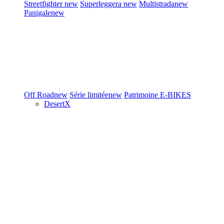
Streetfighter
new
Superleggera
new
Multistrada
new
Panigale
new
Off Road
new
Série limitée
new
Patrimoine
E-BIKES
DesertX