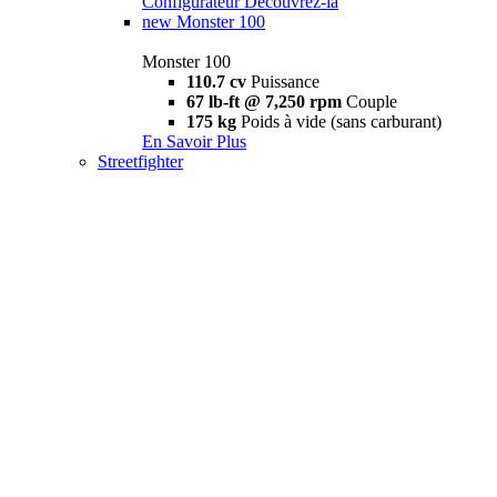
Configurateur
Découvrez-la
new
Monster 100
Monster 100
110.7 cv
Puissance
67 lb-ft @ 7,250 rpm
Couple
175 kg
Poids à vide (sans carburant)
En Savoir Plus
Streetfighter