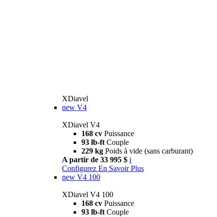
XDiavel
new
V4
XDiavel V4
168 cv
Puissance
93 lb-ft
Couple
229 kg
Poids à vide (sans carburant)
A partir de 33 995 $
i
Configurez
En Savoir Plus
new
V4 100
XDiavel V4 100
168 cv
Puissance
93 lb-ft
Couple