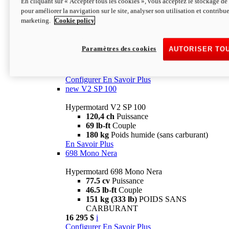
En cliquant sur « Accepter tous les cookies », vous acceptez le stockage de 
Configurer
En Savoir Plus
pour améliorer la navigation sur le site, analyser son utilisation et contribue
new
V2 SP
marketing.
Cookie policy
Hypermotard V2 SP
120,4 ch
Puissance
Paramètres des cookies
AUTORISER TO
69 lb-ft
Couple
180 kg
Poids humide (sans carburant)
22 995 $
i
Configurer
En Savoir Plus
new
V2 SP 100
Hypermotard V2 SP 100
120,4 ch
Puissance
69 lb-ft
Couple
180 kg
Poids humide (sans carburant)
En Savoir Plus
698 Mono Nera
Hypermotard 698 Mono Nera
77.5 cv
Puissance
46.5 lb-ft
Couple
151 kg (333 lb)
POIDS SANS
CARBURANT
16 295 $
i
Configurer
En Savoir Plus