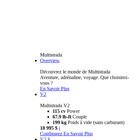
Multistrada
Overview
Découvrez le monde de Multistrada
Aventure, adrénaline, voyage. Que choisirez-
vous ?
En Savoir Plus
V2
Multistrada V2
115 cv
Power
67.9 lb-ft
Couple
199 kg
Poids à vide (sans carburant)
18 995 $
i
Configurez
En Savoir Plus
V2 S