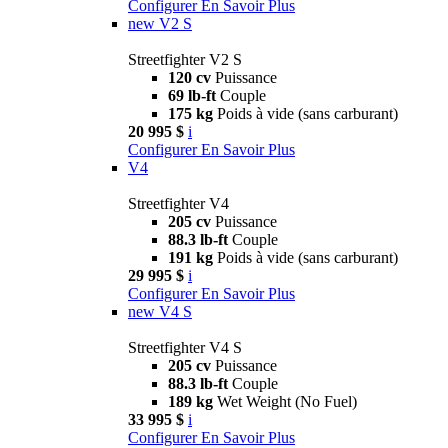
Configurer
En Savoir Plus
new
V2 S
Streetfighter V2 S
120 cv
Puissance
69 lb-ft
Couple
175 kg
Poids à vide (sans carburant)
20 995 $
i
Configurer
En Savoir Plus
V4
Streetfighter V4
205 cv
Puissance
88.3 lb-ft
Couple
191 kg
Poids à vide (sans carburant)
29 995 $
i
Configurer
En Savoir Plus
new
V4 S
Streetfighter V4 S
205 cv
Puissance
88.3 lb-ft
Couple
189 kg
Wet Weight (No Fuel)
33 995 $
i
Configurer
En Savoir Plus