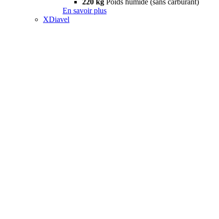
220 kg
Poids humide (sans carburant)
En savoir plus
XDiavel