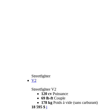
Streetfighter
V2
Streetfighter V2
120 cv
Puissance
69 lb-ft
Couple
178 kg
Poids à vide (sans carburant)
18 595 $
i