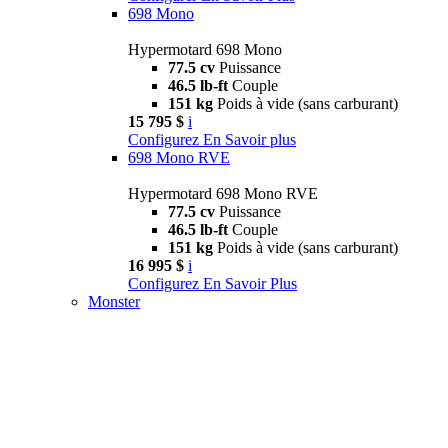
698 Mono
Hypermotard 698 Mono
77.5 cv
Puissance
46.5 lb-ft
Couple
151 kg
Poids à vide (sans carburant)
15 795 $
i
Configurez
En Savoir plus
698 Mono RVE
Hypermotard 698 Mono RVE
77.5 cv
Puissance
46.5 lb-ft
Couple
151 kg
Poids à vide (sans carburant)
16 995 $
i
Configurez
En Savoir Plus
Monster