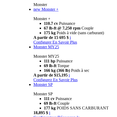
Monster
new
Monster +
Monster +
110.7 cv
Puissance
67 lb-ft @ 7,250 rpm
Couple
175 kg
Poids à vide (sans carburant)
A partir de 15 695 $
i
Configurer
En Savoir Plus
Monster MY25
Monster MY25
111 hp
Puissance
69 lb-ft
Torque
166 kg (366 lb)
Poids à sec
A partir de $15,195
i
Configurez
En Savoir Plus
Monster SP
Monster SP
111 cv
Puissance
69 lb-ft
Couple
177 kg
POIDS SANS CARBURANT
18,895 $
i