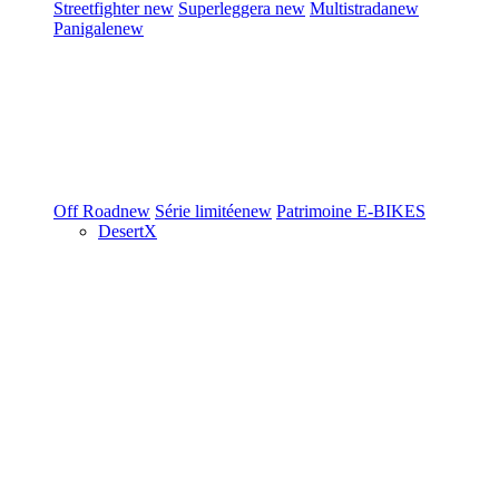
Streetfighter
new
Superleggera
new
Multistrada
new
Panigale
new
Off Road
new
Série limitée
new
Patrimoine
E-BIKES
DesertX