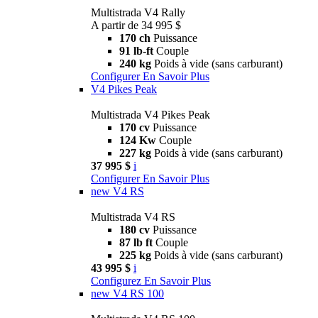
Multistrada V4 Rally
A partir de 34 995 $
170 ch
Puissance
91 lb-ft
Couple
240 kg
Poids à vide (sans carburant)
Configurer
En Savoir Plus
V4 Pikes Peak
Multistrada V4 Pikes Peak
170 cv
Puissance
124 Kw
Couple
227 kg
Poids à vide (sans carburant)
37 995 $
i
Configurer
En Savoir Plus
new
V4 RS
Multistrada V4 RS
180 cv
Puissance
87 lb ft
Couple
225 kg
Poids à vide (sans carburant)
43 995 $
i
Configurez
En Savoir Plus
new
V4 RS 100