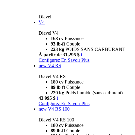
Diavel
V4
Diavel V4
168 cv
Puissance
93 lb-ft
Couple
223 kg
POIDS SANS CARBURANT
À partir de 31,295 $
i
Configurez
En Savoir Plus
new
V4 RS
Diavel V4 RS
180 cv
Puissance
89 lb-ft
Couple
220 kg
Poids humide (sans carburant)
43 995 $
i
Configurez
En Savoir Plus
new
V4 RS 100
Diavel V4 RS 100
180 cv
Puissance
89 lb-ft
Couple