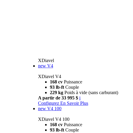
XDiavel
new
V4
XDiavel V4
168 cv
Puissance
93 lb-ft
Couple
229 kg
Poids à vide (sans carburant)
A partir de 33 995 $
i
Configurez
En Savoir Plus
new
V4 100
XDiavel V4 100
168 cv
Puissance
93 lb-ft
Couple