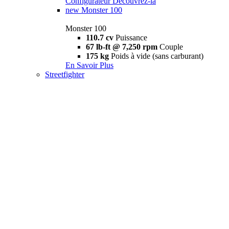
Configurateur
Découvrez-la
new
Monster 100
Monster 100
110.7 cv
Puissance
67 lb-ft @ 7,250 rpm
Couple
175 kg
Poids à vide (sans carburant)
En Savoir Plus
Streetfighter