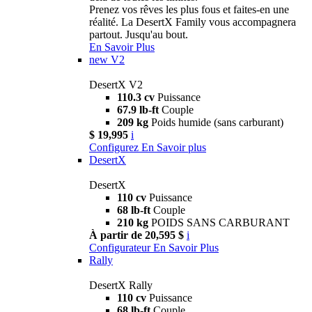
Prenez vos rêves les plus fous et faites-en une
réalité. La DesertX Family vous accompagnera
partout. Jusqu'au bout.
En Savoir Plus
new
V2
DesertX V2
110.3 cv
Puissance
67.9 lb-ft
Couple
209 kg
Poids humide (sans carburant)
$ 19,995
i
Configurez
En Savoir plus
DesertX
DesertX
110 cv
Puissance
68 lb-ft
Couple
210 kg
POIDS SANS CARBURANT
À partir de 20,595 $
i
Configurateur
En Savoir Plus
Rally
DesertX Rally
110 cv
Puissance
68 lb-ft
Couple