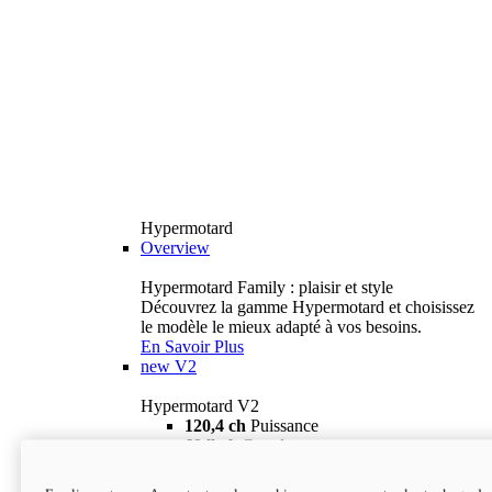
Hypermotard
Overview
Hypermotard Family : plaisir et style
Découvrez la gamme Hypermotard et choisissez
le modèle le mieux adapté à vos besoins.
En Savoir Plus
new
V2
Hypermotard V2
120,4 ch
Puissance
69 lb-ft
Couple
180 kg
Poids humide (sans carburant)
18 895 $
i