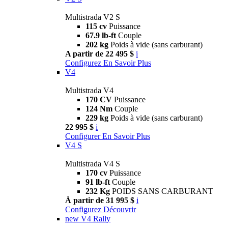
Multistrada V2 S
115 cv
Puissance
67.9 lb-ft
Couple
202 kg
Poids à vide (sans carburant)
A partir de 22 495 $
i
Configurez
En Savoir Plus
V4
Multistrada V4
170 CV
Puissance
124 Nm
Couple
229 kg
Poids à vide (sans carburant)
22 995 $
i
Configurer
En Savoir Plus
V4 S
Multistrada V4 S
170 cv
Puissance
91 lb-ft
Couple
232 Kg
POIDS SANS CARBURANT
À partir de 31 995 $
i
Configurez
Découvrir
new
V4 Rally