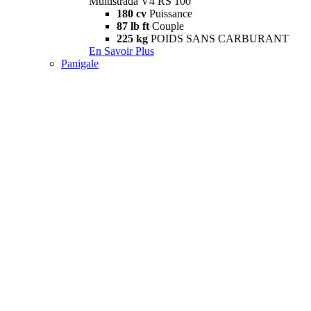
Multistrada V4 RS 100
180 cv
Puissance
87 lb ft
Couple
225 kg
POIDS SANS CARBURANT
En Savoir Plus
Panigale