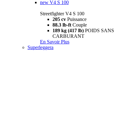
new
V4 S 100
Streetfighter V4 S 100
205 cv
Puissance
88.3 lb-ft
Couple
189 kg (417 lb)
POIDS SANS
CARBURANT
En Savoir Plus
Superleggera