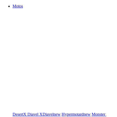
Motos
DesertX
Diavel
XDiavel
new
Hypermotard
new
Monster