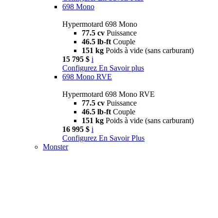
698 Mono
Hypermotard 698 Mono
77.5 cv
Puissance
46.5 lb-ft
Couple
151 kg
Poids à vide (sans carburant)
15 795 $
i
Configurez
En Savoir plus
698 Mono RVE
Hypermotard 698 Mono RVE
77.5 cv
Puissance
46.5 lb-ft
Couple
151 kg
Poids à vide (sans carburant)
16 995 $
i
Configurez
En Savoir Plus
Monster