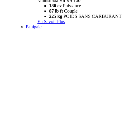
Multistrada V4 RS 100
180 cv
Puissance
87 lb ft
Couple
225 kg
POIDS SANS CARBURANT
En Savoir Plus
Panigale