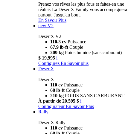
Prenez vos rêves les plus fous et faites-en une
réalité. La DesertX Family vous accompagnera
partout. Jusqu'au bout.
En Savoir Plus
new
V2
DesertX V2
110.3 cv
Puissance
67.9 lb-ft
Couple
209 kg
Poids humide (sans carburant)
$ 19,995
i
Configurez
En Savoir plus
DesertX
DesertX
110 cv
Puissance
68 lb-ft
Couple
210 kg
POIDS SANS CARBURANT
À partir de 20,595 $
i
Configurateur
En Savoir Plus
Rally
DesertX Rally
110 cv
Puissance
68 lb-ft
Couple