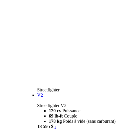
Streetfighter
V2
Streetfighter V2
120 cv
Puissance
69 lb-ft
Couple
178 kg
Poids à vide (sans carburant)
18 595 $
i