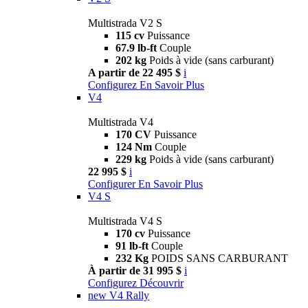
Multistrada V2 S
115 cv
Puissance
67.9 lb-ft
Couple
202 kg
Poids à vide (sans carburant)
A partir de 22 495 $
i
Configurez
En Savoir Plus
V4
Multistrada V4
170 CV
Puissance
124 Nm
Couple
229 kg
Poids à vide (sans carburant)
22 995 $
i
Configurer
En Savoir Plus
V4 S
Multistrada V4 S
170 cv
Puissance
91 lb-ft
Couple
232 Kg
POIDS SANS CARBURANT
À partir de 31 995 $
i
Configurez
Découvrir
new
V4 Rally