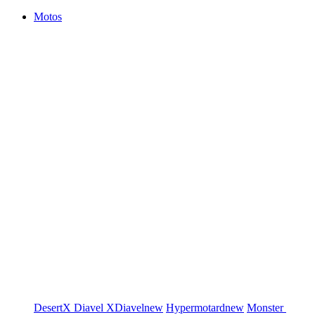
Motos
DesertX
Diavel
XDiavel
new
Hypermotard
new
Monster