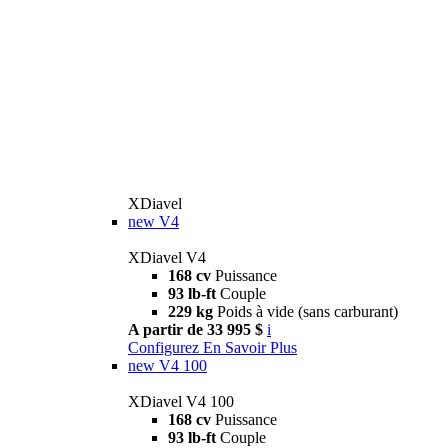
XDiavel
new
V4
XDiavel V4
168 cv
Puissance
93 lb-ft
Couple
229 kg
Poids à vide (sans carburant)
A partir de 33 995 $
i
Configurez
En Savoir Plus
new
V4 100
XDiavel V4 100
168 cv
Puissance
93 lb-ft
Couple