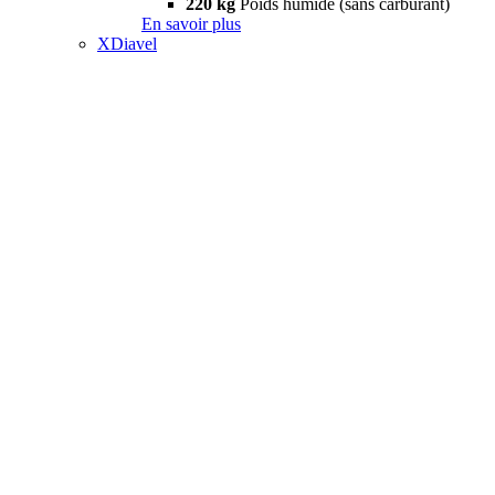
220 kg
Poids humide (sans carburant)
En savoir plus
XDiavel