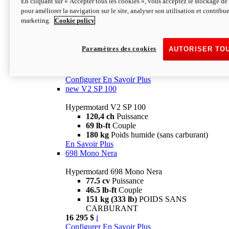
En cliquant sur « Accepter tous les cookies », vous acceptez le stockage de 
Configurer
En Savoir Plus
pour améliorer la navigation sur le site, analyser son utilisation et contribue
new
V2 SP
marketing.
Cookie policy
Hypermotard V2 SP
120,4 ch
Puissance
Paramètres des cookies
AUTORISER TO
69 lb-ft
Couple
180 kg
Poids humide (sans carburant)
22 995 $
i
Configurer
En Savoir Plus
new
V2 SP 100
Hypermotard V2 SP 100
120,4 ch
Puissance
69 lb-ft
Couple
180 kg
Poids humide (sans carburant)
En Savoir Plus
698 Mono Nera
Hypermotard 698 Mono Nera
77.5 cv
Puissance
46.5 lb-ft
Couple
151 kg (333 lb)
POIDS SANS
CARBURANT
16 295 $
i
Configurer
En Savoir Plus