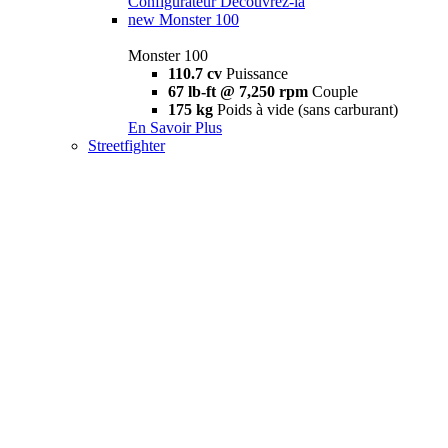
Configurateur
Découvrez-la
new
Monster 100
Monster 100
110.7 cv
Puissance
67 lb-ft @ 7,250 rpm
Couple
175 kg
Poids à vide (sans carburant)
En Savoir Plus
Streetfighter