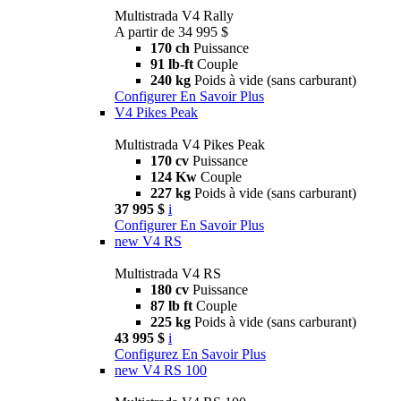
Multistrada V4 Rally
A partir de 34 995 $
170 ch
Puissance
91 lb-ft
Couple
240 kg
Poids à vide (sans carburant)
Configurer
En Savoir Plus
V4 Pikes Peak
Multistrada V4 Pikes Peak
170 cv
Puissance
124 Kw
Couple
227 kg
Poids à vide (sans carburant)
37 995 $
i
Configurer
En Savoir Plus
new
V4 RS
Multistrada V4 RS
180 cv
Puissance
87 lb ft
Couple
225 kg
Poids à vide (sans carburant)
43 995 $
i
Configurez
En Savoir Plus
new
V4 RS 100