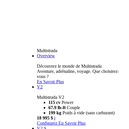
Multistrada
Overview
Découvrez le monde de Multistrada
Aventure, adrénaline, voyage. Que choisirez-
vous ?
En Savoir Plus
V2
Multistrada V2
115 cv
Power
67.9 lb-ft
Couple
199 kg
Poids à vide (sans carburant)
18 995 $
i
Configurez
En Savoir Plus
V2 S