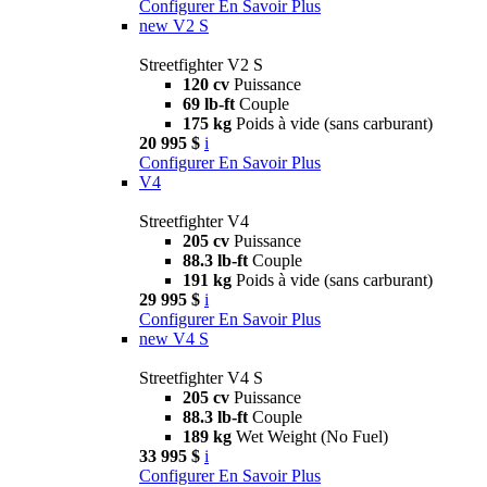
Configurer
En Savoir Plus
new
V2 S
Streetfighter V2 S
120 cv
Puissance
69 lb-ft
Couple
175 kg
Poids à vide (sans carburant)
20 995 $
i
Configurer
En Savoir Plus
V4
Streetfighter V4
205 cv
Puissance
88.3 lb-ft
Couple
191 kg
Poids à vide (sans carburant)
29 995 $
i
Configurer
En Savoir Plus
new
V4 S
Streetfighter V4 S
205 cv
Puissance
88.3 lb-ft
Couple
189 kg
Wet Weight (No Fuel)
33 995 $
i
Configurer
En Savoir Plus