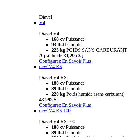
Diavel
V4
Diavel V4
168 cv
Puissance
93 lb-ft
Couple
223 kg
POIDS SANS CARBURANT
À partir de 31,295 $
i
Configurez
En Savoir Plus
new
V4 RS
Diavel V4 RS
180 cv
Puissance
89 lb-ft
Couple
220 kg
Poids humide (sans carburant)
43 995 $
i
Configurez
En Savoir Plus
new
V4 RS 100
Diavel V4 RS 100
180 cv
Puissance
89 lb-ft
Couple