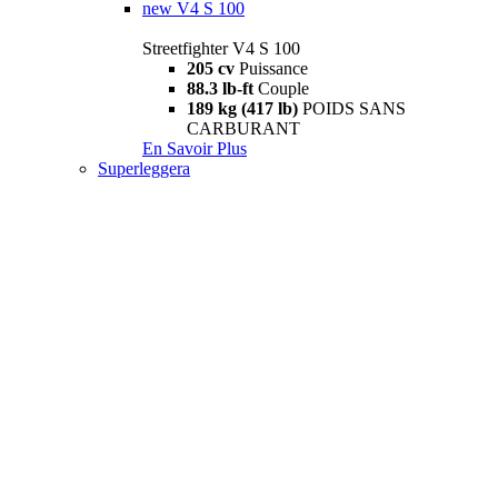
new
V4 S 100
Streetfighter V4 S 100
205 cv
Puissance
88.3 lb-ft
Couple
189 kg (417 lb)
POIDS SANS
CARBURANT
En Savoir Plus
Superleggera