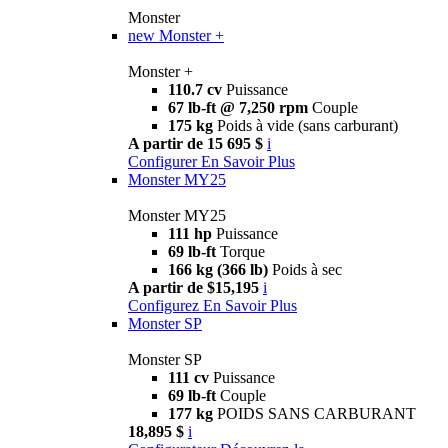
Monster
new
Monster +
Monster +
110.7 cv
Puissance
67 lb-ft @ 7,250 rpm
Couple
175 kg
Poids à vide (sans carburant)
A partir de 15 695 $
i
Configurer
En Savoir Plus
Monster MY25
Monster MY25
111 hp
Puissance
69 lb-ft
Torque
166 kg (366 lb)
Poids à sec
A partir de $15,195
i
Configurez
En Savoir Plus
Monster SP
Monster SP
111 cv
Puissance
69 lb-ft
Couple
177 kg
POIDS SANS CARBURANT
18,895 $
i