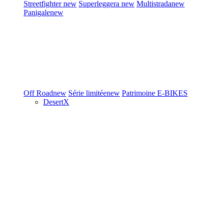
Streetfighter
new
Superleggera
new
Multistrada
new
Panigale
new
Off Road
new
Série limitée
new
Patrimoine
E-BIKES
DesertX