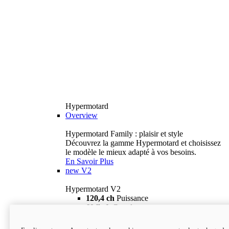
Hypermotard
Overview
Hypermotard Family : plaisir et style
Découvrez la gamme Hypermotard et choisissez
le modèle le mieux adapté à vos besoins.
En Savoir Plus
new
V2
Hypermotard V2
120,4 ch
Puissance
69 lb-ft
Couple
180 kg
Poids humide (sans carburant)
18 895 $
i