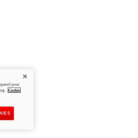
ppareil pour
ting.
Cookie
KIES