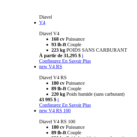
Diavel
V4
Diavel V4
168 cv
Puissance
93 lb-ft
Couple
223 kg
POIDS SANS CARBURANT
À partir de 31,295 $
i
Configurez
En Savoir Plus
new
V4 RS
Diavel V4 RS
180 cv
Puissance
89 lb-ft
Couple
220 kg
Poids humide (sans carburant)
43 995 $
i
Configurez
En Savoir Plus
new
V4 RS 100
Diavel V4 RS 100
180 cv
Puissance
89 lb-ft
Couple