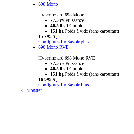
698 Mono
Hypermotard 698 Mono
77.5 cv
Puissance
46.5 lb-ft
Couple
151 kg
Poids à vide (sans carburant)
15 795 $
i
Configurez
En Savoir plus
698 Mono RVE
Hypermotard 698 Mono RVE
77.5 cv
Puissance
46.5 lb-ft
Couple
151 kg
Poids à vide (sans carburant)
16 995 $
i
Configurez
En Savoir Plus
Monster