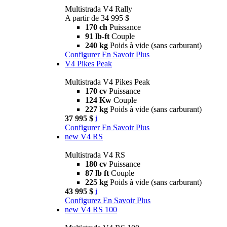
Multistrada V4 Rally
A partir de 34 995 $
170 ch
Puissance
91 lb-ft
Couple
240 kg
Poids à vide (sans carburant)
Configurer
En Savoir Plus
V4 Pikes Peak
Multistrada V4 Pikes Peak
170 cv
Puissance
124 Kw
Couple
227 kg
Poids à vide (sans carburant)
37 995 $
i
Configurer
En Savoir Plus
new
V4 RS
Multistrada V4 RS
180 cv
Puissance
87 lb ft
Couple
225 kg
Poids à vide (sans carburant)
43 995 $
i
Configurez
En Savoir Plus
new
V4 RS 100