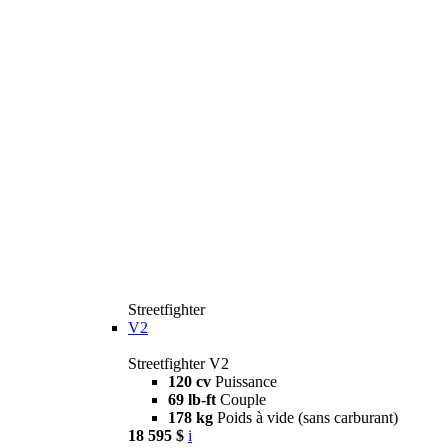
Streetfighter
V2
Streetfighter V2
120 cv
Puissance
69 lb-ft
Couple
178 kg
Poids à vide (sans carburant)
18 595 $
i