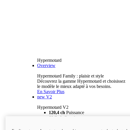
Hypermotard
Overview
Hypermotard Family : plaisir et style
Découvrez la gamme Hypermotard et choisissez
le modèle le mieux adapté à vos besoins.
En Savoir Plus
new
V2
Hypermotard V2
120,4 ch
Puissance
69 lb-ft
Couple
180 kg
Poids humide (sans carburant)
18 895 $
i