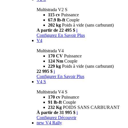
Multistrada V2 S
115 cv
Puissance
67.9 lb-ft
Couple
202 kg
Poids à vide (sans carburant)
A partir de 22 495 $
i
Configurez
En Savoir Plus
V4
Multistrada V4
170 CV
Puissance
124 Nm
Couple
229 kg
Poids à vide (sans carburant)
22 995 $
i
Configurer
En Savoir Plus
V4 S
Multistrada V4 S
170 cv
Puissance
91 lb-ft
Couple
232 Kg
POIDS SANS CARBURANT
À partir de 31 995 $
i
Configurez
Découvrir
new
V4 Rally