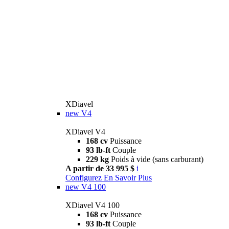
XDiavel
new
V4
XDiavel V4
168 cv
Puissance
93 lb-ft
Couple
229 kg
Poids à vide (sans carburant)
A partir de 33 995 $
i
Configurez
En Savoir Plus
new
V4 100
XDiavel V4 100
168 cv
Puissance
93 lb-ft
Couple