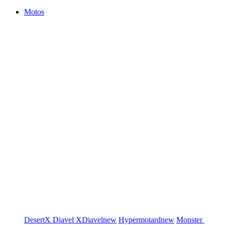
Motos
DesertX
Diavel
XDiavel
new
Hypermotard
new
Monster