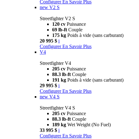
Configurer
En Savoir Plus
new
V2 S
Streetfighter V2 S
120 cv
Puissance
69 lb-ft
Couple
175 kg
Poids à vide (sans carburant)
20 995 $
i
Configurer
En Savoir Plus
V4
Streetfighter V4
205 cv
Puissance
88.3 lb-ft
Couple
191 kg
Poids à vide (sans carburant)
29 995 $
i
Configurer
En Savoir Plus
new
V4 S
Streetfighter V4 S
205 cv
Puissance
88.3 lb-ft
Couple
189 kg
Wet Weight (No Fuel)
33 995 $
i
Configurer
En Savoir Plus