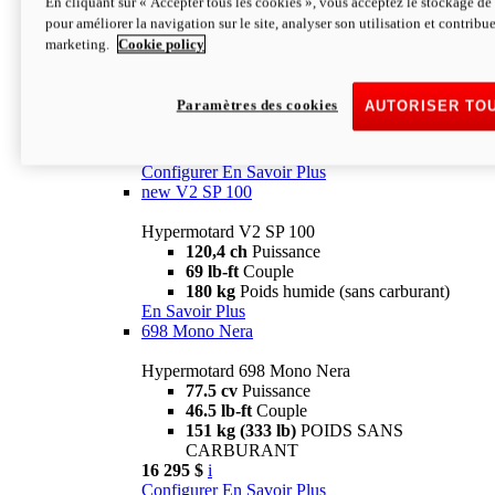
En cliquant sur « Accepter tous les cookies », vous acceptez le stockage de 
Configurer
En Savoir Plus
pour améliorer la navigation sur le site, analyser son utilisation et contribue
new
V2 SP
marketing.
Cookie policy
Hypermotard V2 SP
120,4 ch
Puissance
Paramètres des cookies
AUTORISER TO
69 lb-ft
Couple
180 kg
Poids humide (sans carburant)
22 995 $
i
Configurer
En Savoir Plus
new
V2 SP 100
Hypermotard V2 SP 100
120,4 ch
Puissance
69 lb-ft
Couple
180 kg
Poids humide (sans carburant)
En Savoir Plus
698 Mono Nera
Hypermotard 698 Mono Nera
77.5 cv
Puissance
46.5 lb-ft
Couple
151 kg (333 lb)
POIDS SANS
CARBURANT
16 295 $
i
Configurer
En Savoir Plus