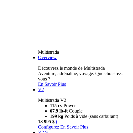
Multistrada
Overview
Découvrez le monde de Multistrada
Aventure, adrénaline, voyage. Que choisirez-
vous ?
En Savoir Plus
V2
Multistrada V2
115 cv
Power
67.9 lb-ft
Couple
199 kg
Poids à vide (sans carburant)
18 995 $
i
Configurez
En Savoir Plus
V2 S