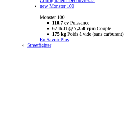
Configurateur
Découvrez-la
new
Monster 100
Monster 100
110.7 cv
Puissance
67 lb-ft @ 7,250 rpm
Couple
175 kg
Poids à vide (sans carburant)
En Savoir Plus
Streetfighter