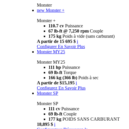
Monster
new
Monster +
Monster +
110.7 cv
Puissance
67 lb-ft @ 7,250 rpm
Couple
175 kg
Poids à vide (sans carburant)
A partir de 15 695 $
i
Configurer
En Savoir Plus
Monster MY25
Monster MY25
111 hp
Puissance
69 lb-ft
Torque
166 kg (366 lb)
Poids à sec
A partir de $15,195
i
Configurez
En Savoir Plus
Monster SP
Monster SP
111 cv
Puissance
69 lb-ft
Couple
177 kg
POIDS SANS CARBURANT
18,895 $
i