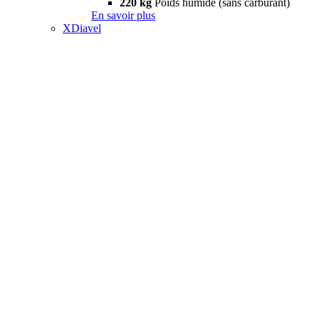
220 kg
Poids humide (sans carburant)
En savoir plus
XDiavel