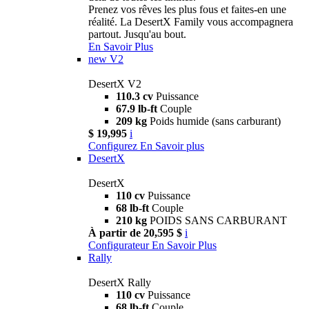
Prenez vos rêves les plus fous et faites-en une
réalité. La DesertX Family vous accompagnera
partout. Jusqu'au bout.
En Savoir Plus
new
V2
DesertX V2
110.3 cv
Puissance
67.9 lb-ft
Couple
209 kg
Poids humide (sans carburant)
$ 19,995
i
Configurez
En Savoir plus
DesertX
DesertX
110 cv
Puissance
68 lb-ft
Couple
210 kg
POIDS SANS CARBURANT
À partir de 20,595 $
i
Configurateur
En Savoir Plus
Rally
DesertX Rally
110 cv
Puissance
68 lb-ft
Couple