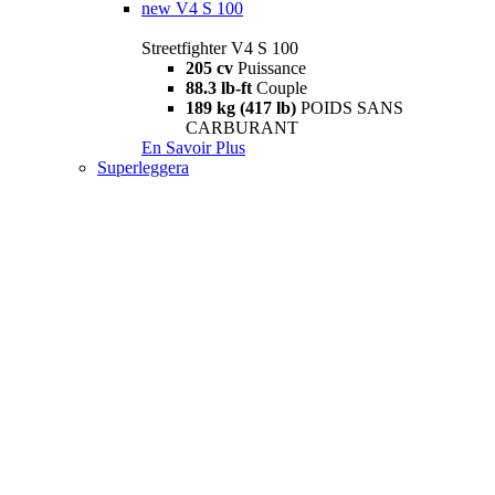
new
V4 S 100
Streetfighter V4 S 100
205 cv
Puissance
88.3 lb-ft
Couple
189 kg (417 lb)
POIDS SANS
CARBURANT
En Savoir Plus
Superleggera