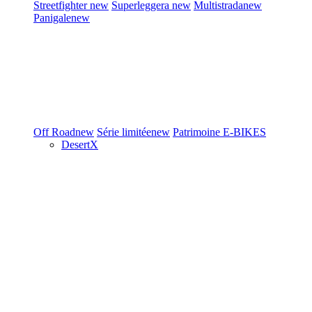
Streetfighter
new
Superleggera
new
Multistrada
new
Panigale
new
Off Road
new
Série limitée
new
Patrimoine
E-BIKES
DesertX