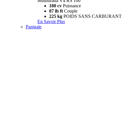
Multistrada V4 RS 100
180 cv
Puissance
87 lb ft
Couple
225 kg
POIDS SANS CARBURANT
En Savoir Plus
Panigale