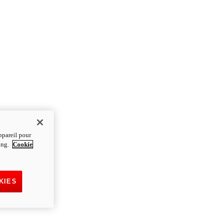
ppareil pour
ting.
Cookie
KIES