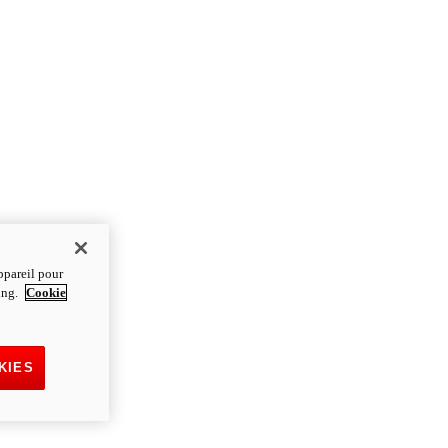
ppareil pour
ting.
Cookie
KIES