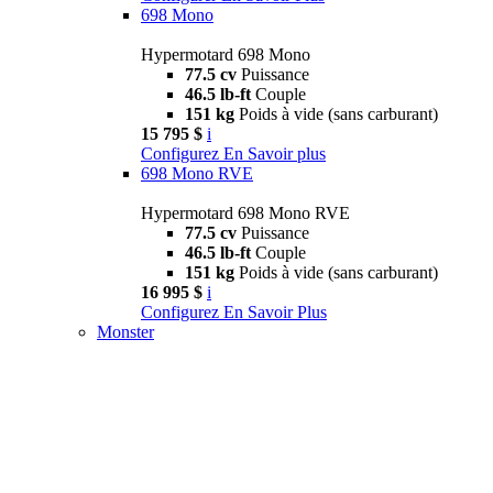
698 Mono
Hypermotard 698 Mono
77.5 cv
Puissance
46.5 lb-ft
Couple
151 kg
Poids à vide (sans carburant)
15 795 $
i
Configurez
En Savoir plus
698 Mono RVE
Hypermotard 698 Mono RVE
77.5 cv
Puissance
46.5 lb-ft
Couple
151 kg
Poids à vide (sans carburant)
16 995 $
i
Configurez
En Savoir Plus
Monster