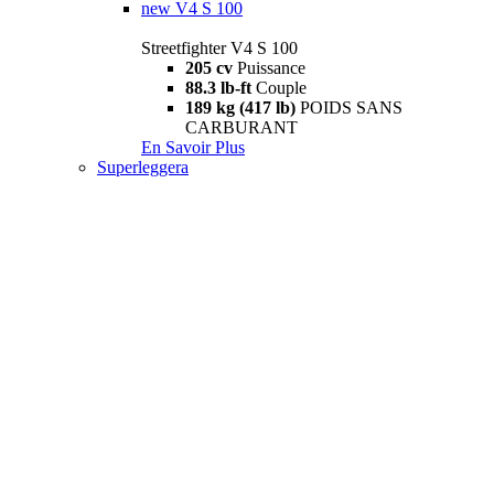
new
V4 S 100
Streetfighter V4 S 100
205 cv
Puissance
88.3 lb-ft
Couple
189 kg (417 lb)
POIDS SANS
CARBURANT
En Savoir Plus
Superleggera