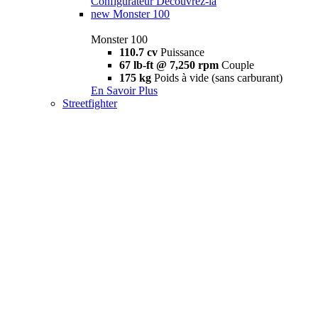
Configurateur
Découvrez-la
new
Monster 100
Monster 100
110.7 cv
Puissance
67 lb-ft @ 7,250 rpm
Couple
175 kg
Poids à vide (sans carburant)
En Savoir Plus
Streetfighter