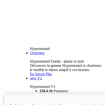
Hypermotard
Overview
Hypermotard Family : plaisir et style
Découvrez la gamme Hypermotard et choisissez
le modèle le mieux adapté à vos besoins.
En Savoir Plus
new
V2
Hypermotard V2
120,4 ch
Puissance
69 lb-ft
Couple
180 kg
Poids humide (sans carburant)
18 895 $
i