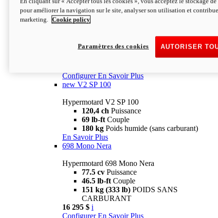
En cliquant sur « Accepter tous les cookies », vous acceptez le stockage de 
Configurer
En Savoir Plus
pour améliorer la navigation sur le site, analyser son utilisation et contribue
new
V2 SP
marketing.
Cookie policy
Hypermotard V2 SP
120,4 ch
Puissance
Paramètres des cookies
AUTORISER TO
69 lb-ft
Couple
180 kg
Poids humide (sans carburant)
22 995 $
i
Configurer
En Savoir Plus
new
V2 SP 100
Hypermotard V2 SP 100
120,4 ch
Puissance
69 lb-ft
Couple
180 kg
Poids humide (sans carburant)
En Savoir Plus
698 Mono Nera
Hypermotard 698 Mono Nera
77.5 cv
Puissance
46.5 lb-ft
Couple
151 kg (333 lb)
POIDS SANS
CARBURANT
16 295 $
i
Configurer
En Savoir Plus