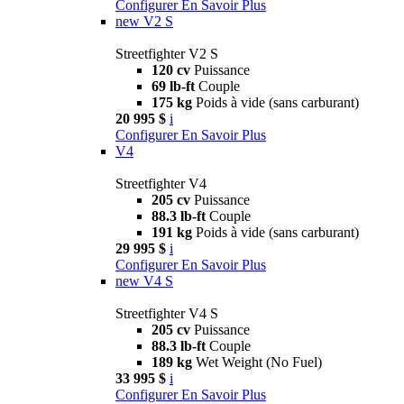
Configurer
En Savoir Plus
new
V2 S
Streetfighter V2 S
120 cv
Puissance
69 lb-ft
Couple
175 kg
Poids à vide (sans carburant)
20 995 $
i
Configurer
En Savoir Plus
V4
Streetfighter V4
205 cv
Puissance
88.3 lb-ft
Couple
191 kg
Poids à vide (sans carburant)
29 995 $
i
Configurer
En Savoir Plus
new
V4 S
Streetfighter V4 S
205 cv
Puissance
88.3 lb-ft
Couple
189 kg
Wet Weight (No Fuel)
33 995 $
i
Configurer
En Savoir Plus