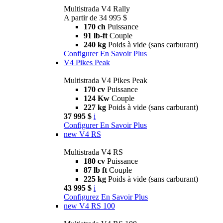
Multistrada V4 Rally
A partir de 34 995 $
170 ch
Puissance
91 lb-ft
Couple
240 kg
Poids à vide (sans carburant)
Configurer
En Savoir Plus
V4 Pikes Peak
Multistrada V4 Pikes Peak
170 cv
Puissance
124 Kw
Couple
227 kg
Poids à vide (sans carburant)
37 995 $
i
Configurer
En Savoir Plus
new
V4 RS
Multistrada V4 RS
180 cv
Puissance
87 lb ft
Couple
225 kg
Poids à vide (sans carburant)
43 995 $
i
Configurez
En Savoir Plus
new
V4 RS 100