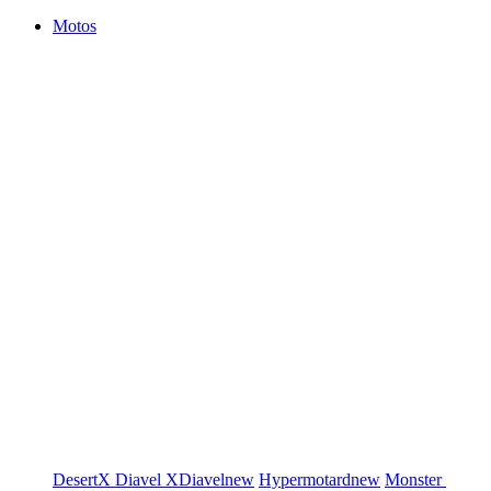
Motos
DesertX
Diavel
XDiavel
new
Hypermotard
new
Monster