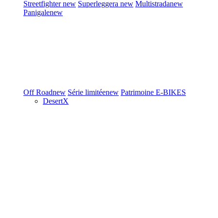
Streetfighter
new
Superleggera
new
Multistrada
new
Panigale
new
Off Road
new
Série limitée
new
Patrimoine
E-BIKES
DesertX