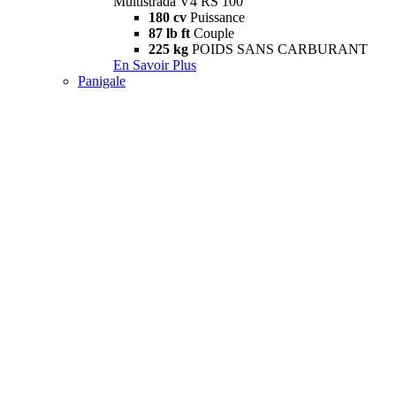
Multistrada V4 RS 100
180 cv
Puissance
87 lb ft
Couple
225 kg
POIDS SANS CARBURANT
En Savoir Plus
Panigale