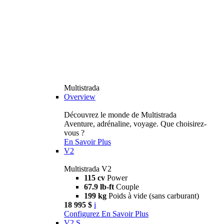
Multistrada
Overview
Découvrez le monde de Multistrada
Aventure, adrénaline, voyage. Que choisirez-
vous ?
En Savoir Plus
V2
Multistrada V2
115 cv
Power
67.9 lb-ft
Couple
199 kg
Poids à vide (sans carburant)
18 995 $
i
Configurez
En Savoir Plus
V2 S