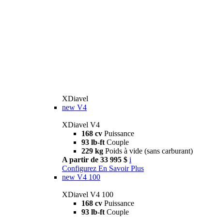
XDiavel
new
V4
XDiavel V4
168 cv
Puissance
93 lb-ft
Couple
229 kg
Poids à vide (sans carburant)
A partir de 33 995 $
i
Configurez
En Savoir Plus
new
V4 100
XDiavel V4 100
168 cv
Puissance
93 lb-ft
Couple