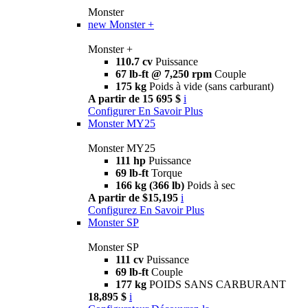
Monster
new
Monster +
Monster +
110.7 cv
Puissance
67 lb-ft @ 7,250 rpm
Couple
175 kg
Poids à vide (sans carburant)
A partir de 15 695 $
i
Configurer
En Savoir Plus
Monster MY25
Monster MY25
111 hp
Puissance
69 lb-ft
Torque
166 kg (366 lb)
Poids à sec
A partir de $15,195
i
Configurez
En Savoir Plus
Monster SP
Monster SP
111 cv
Puissance
69 lb-ft
Couple
177 kg
POIDS SANS CARBURANT
18,895 $
i