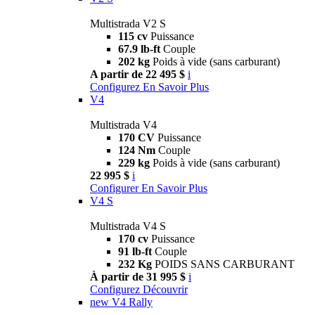
Multistrada V2 S
115 cv
Puissance
67.9 lb-ft
Couple
202 kg
Poids à vide (sans carburant)
A partir de 22 495 $
i
Configurez
En Savoir Plus
V4
Multistrada V4
170 CV
Puissance
124 Nm
Couple
229 kg
Poids à vide (sans carburant)
22 995 $
i
Configurer
En Savoir Plus
V4 S
Multistrada V4 S
170 cv
Puissance
91 lb-ft
Couple
232 Kg
POIDS SANS CARBURANT
À partir de 31 995 $
i
Configurez
Découvrir
new
V4 Rally