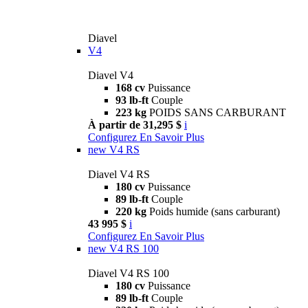
Diavel
V4
Diavel V4
168 cv
Puissance
93 lb-ft
Couple
223 kg
POIDS SANS CARBURANT
À partir de 31,295 $
i
Configurez
En Savoir Plus
new
V4 RS
Diavel V4 RS
180 cv
Puissance
89 lb-ft
Couple
220 kg
Poids humide (sans carburant)
43 995 $
i
Configurez
En Savoir Plus
new
V4 RS 100
Diavel V4 RS 100
180 cv
Puissance
89 lb-ft
Couple