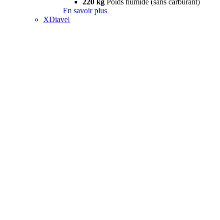
220 kg
Poids humide (sans carburant)
En savoir plus
XDiavel