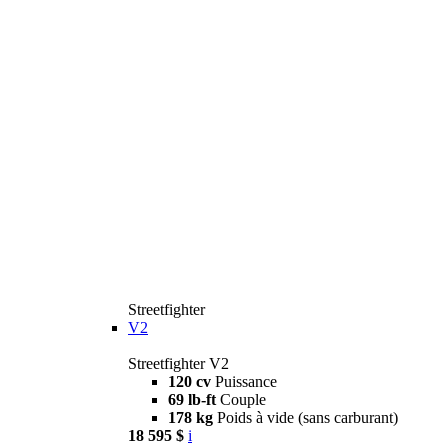
Streetfighter
V2
Streetfighter V2
120 cv
Puissance
69 lb-ft
Couple
178 kg
Poids à vide (sans carburant)
18 595 $
i