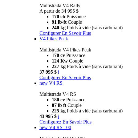
Multistrada V4 Rally
A partir de 34 995 $
170 ch
Puissance
91 lb-ft
Couple
240 kg
Poids à vide (sans carburant)
Configurer
En Savoir Plus
V4 Pikes Peak
Multistrada V4 Pikes Peak
170 cv
Puissance
124 Kw
Couple
227 kg
Poids à vide (sans carburant)
37 995 $
i
Configurer
En Savoir Plus
new
V4 RS
Multistrada V4 RS
180 cv
Puissance
87 lb ft
Couple
225 kg
Poids à vide (sans carburant)
43 995 $
i
Configurez
En Savoir Plus
new
V4 RS 100