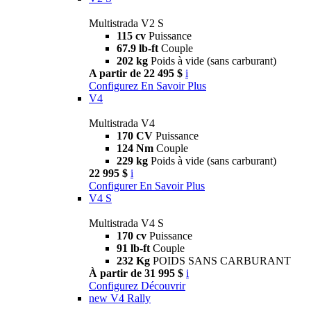
Multistrada V2 S
115 cv
Puissance
67.9 lb-ft
Couple
202 kg
Poids à vide (sans carburant)
A partir de 22 495 $
i
Configurez
En Savoir Plus
V4
Multistrada V4
170 CV
Puissance
124 Nm
Couple
229 kg
Poids à vide (sans carburant)
22 995 $
i
Configurer
En Savoir Plus
V4 S
Multistrada V4 S
170 cv
Puissance
91 lb-ft
Couple
232 Kg
POIDS SANS CARBURANT
À partir de 31 995 $
i
Configurez
Découvrir
new
V4 Rally