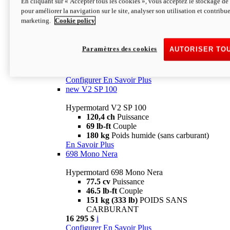
En cliquant sur « Accepter tous les cookies », vous acceptez le stockage de 
Configurer
En Savoir Plus
pour améliorer la navigation sur le site, analyser son utilisation et contribue
new
V2 SP
marketing.
Cookie policy
Hypermotard V2 SP
120,4 ch
Puissance
Paramètres des cookies
AUTORISER TO
69 lb-ft
Couple
180 kg
Poids humide (sans carburant)
22 995 $
i
Configurer
En Savoir Plus
new
V2 SP 100
Hypermotard V2 SP 100
120,4 ch
Puissance
69 lb-ft
Couple
180 kg
Poids humide (sans carburant)
En Savoir Plus
698 Mono Nera
Hypermotard 698 Mono Nera
77.5 cv
Puissance
46.5 lb-ft
Couple
151 kg (333 lb)
POIDS SANS
CARBURANT
16 295 $
i
Configurer
En Savoir Plus