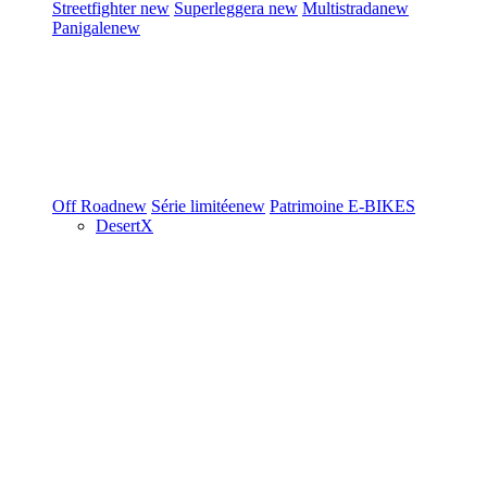
Streetfighter
new
Superleggera
new
Multistrada
new
Panigale
new
Off Road
new
Série limitée
new
Patrimoine
E-BIKES
DesertX