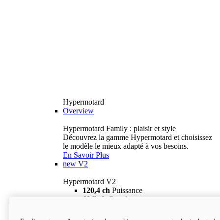
Hypermotard
Overview
Hypermotard Family : plaisir et style
Découvrez la gamme Hypermotard et choisissez
le modèle le mieux adapté à vos besoins.
En Savoir Plus
new
V2
Hypermotard V2
120,4 ch
Puissance
69 lb-ft
Couple
180 kg
Poids humide (sans carburant)
18 895 $
i