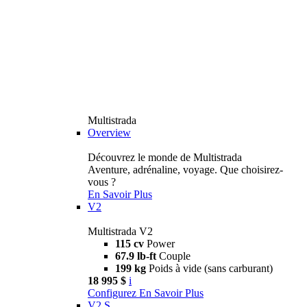
Multistrada
Overview
Découvrez le monde de Multistrada
Aventure, adrénaline, voyage. Que choisirez-
vous ?
En Savoir Plus
V2
Multistrada V2
115 cv
Power
67.9 lb-ft
Couple
199 kg
Poids à vide (sans carburant)
18 995 $
i
Configurez
En Savoir Plus
V2 S