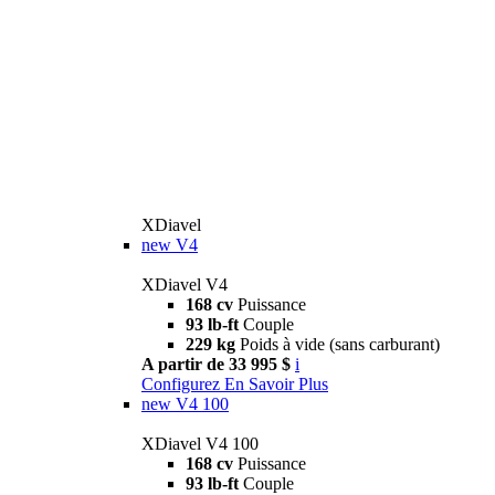
XDiavel
new
V4
XDiavel V4
168 cv
Puissance
93 lb-ft
Couple
229 kg
Poids à vide (sans carburant)
A partir de 33 995 $
i
Configurez
En Savoir Plus
new
V4 100
XDiavel V4 100
168 cv
Puissance
93 lb-ft
Couple