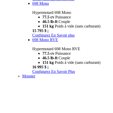
698 Mono
Hypermotard 698 Mono
77.5 cv
Puissance
46.5 lb-ft
Couple
151 kg
Poids à vide (sans carburant)
15 795 $
i
Configurez
En Savoir plus
698 Mono RVE
Hypermotard 698 Mono RVE
77.5 cv
Puissance
46.5 lb-ft
Couple
151 kg
Poids à vide (sans carburant)
16 995 $
i
Configurez
En Savoir Plus
Monster