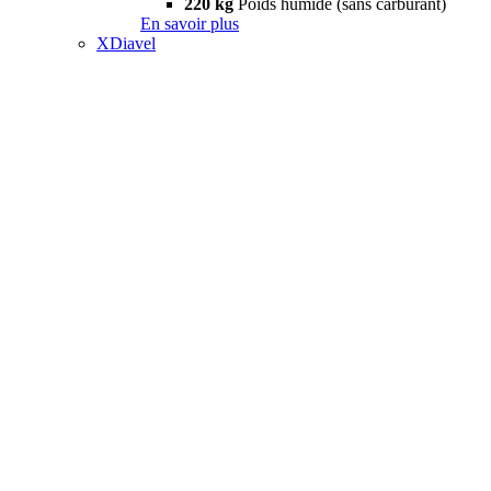
220 kg
Poids humide (sans carburant)
En savoir plus
XDiavel