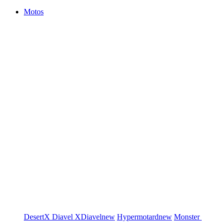
Motos
DesertX
Diavel
XDiavel
new
Hypermotard
new
Monster