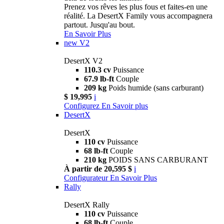
Prenez vos rêves les plus fous et faites-en une
réalité. La DesertX Family vous accompagnera
partout. Jusqu'au bout.
En Savoir Plus
new
V2
DesertX V2
110.3 cv
Puissance
67.9 lb-ft
Couple
209 kg
Poids humide (sans carburant)
$ 19,995
i
Configurez
En Savoir plus
DesertX
DesertX
110 cv
Puissance
68 lb-ft
Couple
210 kg
POIDS SANS CARBURANT
À partir de 20,595 $
i
Configurateur
En Savoir Plus
Rally
DesertX Rally
110 cv
Puissance
68 lb-ft
Couple