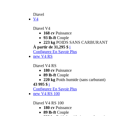
Diavel
V4
Diavel V4
168 cv
Puissance
93 lb-ft
Couple
223 kg
POIDS SANS CARBURANT
À partir de 31,295 $
i
Configurez
En Savoir Plus
new
V4 RS
Diavel V4 RS
180 cv
Puissance
89 lb-ft
Couple
220 kg
Poids humide (sans carburant)
43 995 $
i
Configurez
En Savoir Plus
new
V4 RS 100
Diavel V4 RS 100
180 cv
Puissance
89 lb-ft
Couple