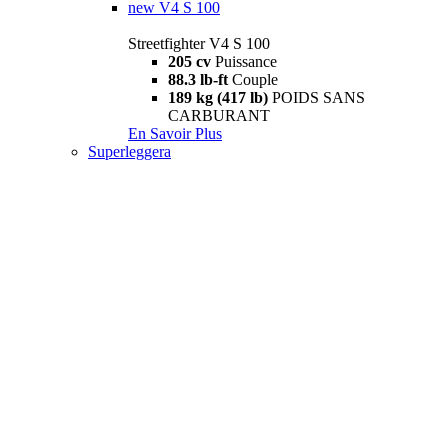
new
V4 S 100
Streetfighter V4 S 100
205 cv
Puissance
88.3 lb-ft
Couple
189 kg (417 lb)
POIDS SANS
CARBURANT
En Savoir Plus
Superleggera