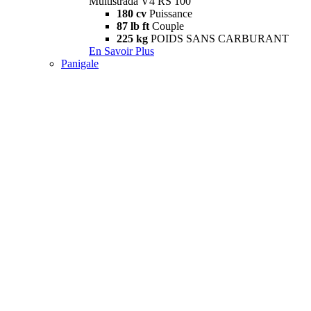
Multistrada V4 RS 100
180 cv
Puissance
87 lb ft
Couple
225 kg
POIDS SANS CARBURANT
En Savoir Plus
Panigale