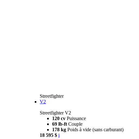
Streetfighter
V2
Streetfighter V2
120 cv
Puissance
69 lb-ft
Couple
178 kg
Poids à vide (sans carburant)
18 595 $
i