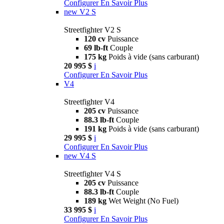
Configurer
En Savoir Plus
new
V2 S
Streetfighter V2 S
120 cv
Puissance
69 lb-ft
Couple
175 kg
Poids à vide (sans carburant)
20 995 $
i
Configurer
En Savoir Plus
V4
Streetfighter V4
205 cv
Puissance
88.3 lb-ft
Couple
191 kg
Poids à vide (sans carburant)
29 995 $
i
Configurer
En Savoir Plus
new
V4 S
Streetfighter V4 S
205 cv
Puissance
88.3 lb-ft
Couple
189 kg
Wet Weight (No Fuel)
33 995 $
i
Configurer
En Savoir Plus