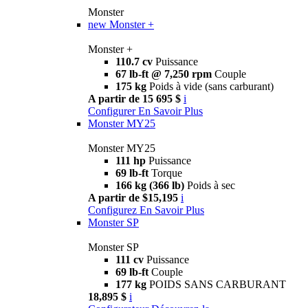
Monster
new
Monster +
Monster +
110.7 cv
Puissance
67 lb-ft @ 7,250 rpm
Couple
175 kg
Poids à vide (sans carburant)
A partir de 15 695 $
i
Configurer
En Savoir Plus
Monster MY25
Monster MY25
111 hp
Puissance
69 lb-ft
Torque
166 kg (366 lb)
Poids à sec
A partir de $15,195
i
Configurez
En Savoir Plus
Monster SP
Monster SP
111 cv
Puissance
69 lb-ft
Couple
177 kg
POIDS SANS CARBURANT
18,895 $
i