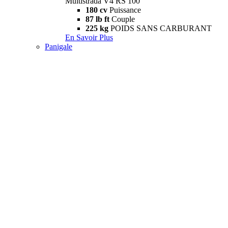
Multistrada V4 RS 100
180 cv
Puissance
87 lb ft
Couple
225 kg
POIDS SANS CARBURANT
En Savoir Plus
Panigale