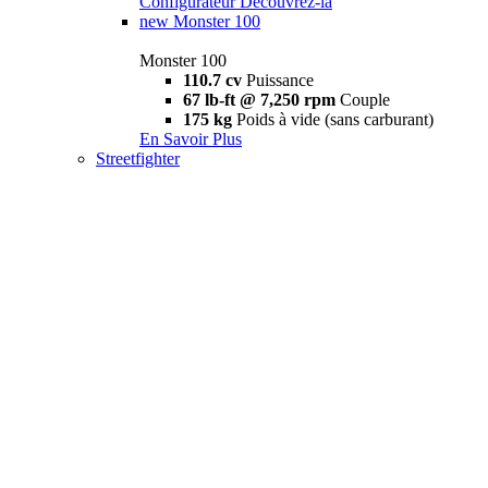
Configurateur
Découvrez-la
new
Monster 100
Monster 100
110.7 cv
Puissance
67 lb-ft @ 7,250 rpm
Couple
175 kg
Poids à vide (sans carburant)
En Savoir Plus
Streetfighter