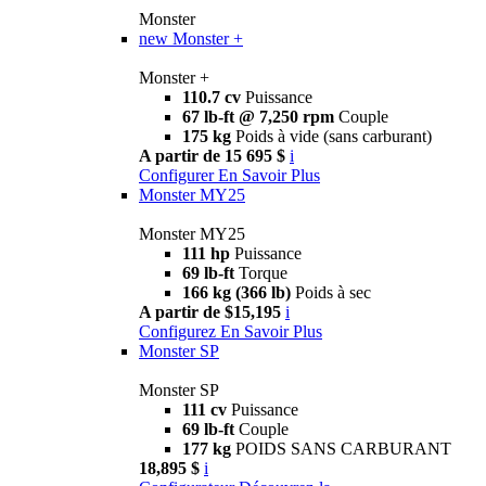
Monster
new
Monster +
Monster +
110.7 cv
Puissance
67 lb-ft @ 7,250 rpm
Couple
175 kg
Poids à vide (sans carburant)
A partir de 15 695 $
i
Configurer
En Savoir Plus
Monster MY25
Monster MY25
111 hp
Puissance
69 lb-ft
Torque
166 kg (366 lb)
Poids à sec
A partir de $15,195
i
Configurez
En Savoir Plus
Monster SP
Monster SP
111 cv
Puissance
69 lb-ft
Couple
177 kg
POIDS SANS CARBURANT
18,895 $
i