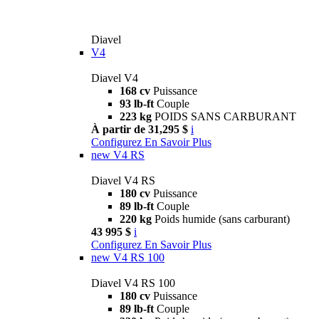
Diavel
V4
Diavel V4
168 cv
Puissance
93 lb-ft
Couple
223 kg
POIDS SANS CARBURANT
À partir de 31,295 $
i
Configurez
En Savoir Plus
new
V4 RS
Diavel V4 RS
180 cv
Puissance
89 lb-ft
Couple
220 kg
Poids humide (sans carburant)
43 995 $
i
Configurez
En Savoir Plus
new
V4 RS 100
Diavel V4 RS 100
180 cv
Puissance
89 lb-ft
Couple