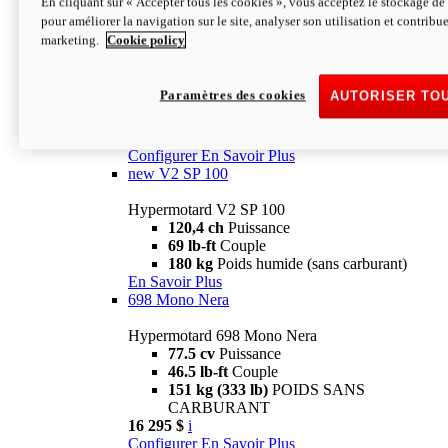
En cliquant sur « Accepter tous les cookies », vous acceptez le stockage de 
Configurer
En Savoir Plus
pour améliorer la navigation sur le site, analyser son utilisation et contribue
new
V2 SP
marketing.
Cookie policy
Hypermotard V2 SP
120,4 ch
Puissance
Paramètres des cookies
AUTORISER TO
69 lb-ft
Couple
180 kg
Poids humide (sans carburant)
22 995 $
i
Configurer
En Savoir Plus
new
V2 SP 100
Hypermotard V2 SP 100
120,4 ch
Puissance
69 lb-ft
Couple
180 kg
Poids humide (sans carburant)
En Savoir Plus
698 Mono Nera
Hypermotard 698 Mono Nera
77.5 cv
Puissance
46.5 lb-ft
Couple
151 kg (333 lb)
POIDS SANS
CARBURANT
16 295 $
i
Configurer
En Savoir Plus