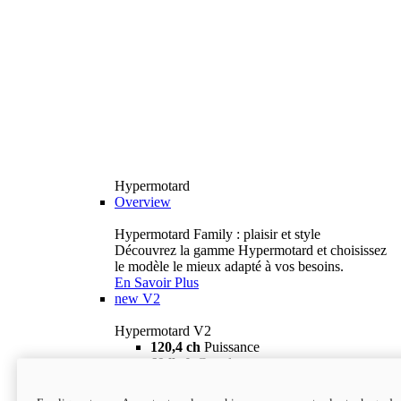
Hypermotard
Overview
Hypermotard Family : plaisir et style
Découvrez la gamme Hypermotard et choisissez
le modèle le mieux adapté à vos besoins.
En Savoir Plus
new
V2
Hypermotard V2
120,4 ch
Puissance
69 lb-ft
Couple
180 kg
Poids humide (sans carburant)
18 895 $
i