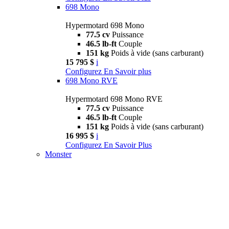
698 Mono
Hypermotard 698 Mono
77.5 cv
Puissance
46.5 lb-ft
Couple
151 kg
Poids à vide (sans carburant)
15 795 $
i
Configurez
En Savoir plus
698 Mono RVE
Hypermotard 698 Mono RVE
77.5 cv
Puissance
46.5 lb-ft
Couple
151 kg
Poids à vide (sans carburant)
16 995 $
i
Configurez
En Savoir Plus
Monster