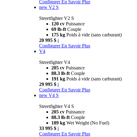
Configurer
En Savoir Plus
new
V2 S
Streetfighter V2 S
120 cv
Puissance
69 lb-ft
Couple
175 kg
Poids à vide (sans carburant)
20 995 $
i
Configurer
En Savoir Plus
V4
Streetfighter V4
205 cv
Puissance
88.3 lb-ft
Couple
191 kg
Poids à vide (sans carburant)
29 995 $
i
Configurer
En Savoir Plus
new
V4 S
Streetfighter V4 S
205 cv
Puissance
88.3 lb-ft
Couple
189 kg
Wet Weight (No Fuel)
33 995 $
i
Configurer
En Savoir Plus