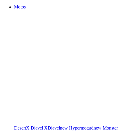
Motos
DesertX
Diavel
XDiavel
new
Hypermotard
new
Monster