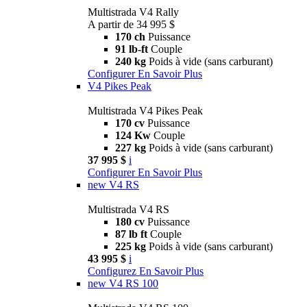
Multistrada V4 Rally
A partir de 34 995 $
170 ch
Puissance
91 lb-ft
Couple
240 kg
Poids à vide (sans carburant)
Configurer
En Savoir Plus
V4 Pikes Peak
Multistrada V4 Pikes Peak
170 cv
Puissance
124 Kw
Couple
227 kg
Poids à vide (sans carburant)
37 995 $
i
Configurer
En Savoir Plus
new
V4 RS
Multistrada V4 RS
180 cv
Puissance
87 lb ft
Couple
225 kg
Poids à vide (sans carburant)
43 995 $
i
Configurez
En Savoir Plus
new
V4 RS 100