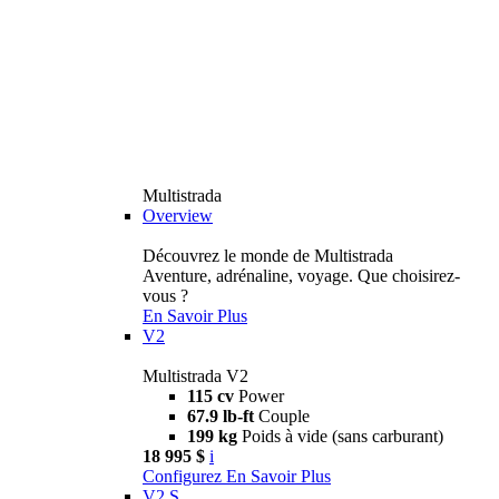
Multistrada
Overview
Découvrez le monde de Multistrada
Aventure, adrénaline, voyage. Que choisirez-
vous ?
En Savoir Plus
V2
Multistrada V2
115 cv
Power
67.9 lb-ft
Couple
199 kg
Poids à vide (sans carburant)
18 995 $
i
Configurez
En Savoir Plus
V2 S