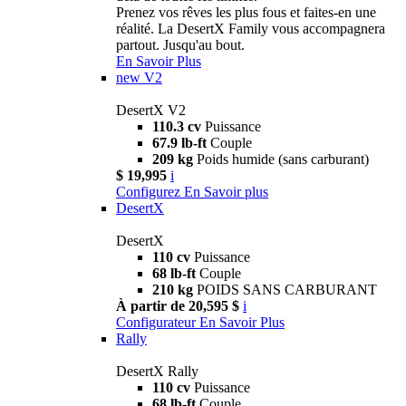
Prenez vos rêves les plus fous et faites-en une
réalité. La DesertX Family vous accompagnera
partout. Jusqu'au bout.
En Savoir Plus
new
V2
DesertX V2
110.3 cv
Puissance
67.9 lb-ft
Couple
209 kg
Poids humide (sans carburant)
$ 19,995
i
Configurez
En Savoir plus
DesertX
DesertX
110 cv
Puissance
68 lb-ft
Couple
210 kg
POIDS SANS CARBURANT
À partir de 20,595 $
i
Configurateur
En Savoir Plus
Rally
DesertX Rally
110 cv
Puissance
68 lb-ft
Couple