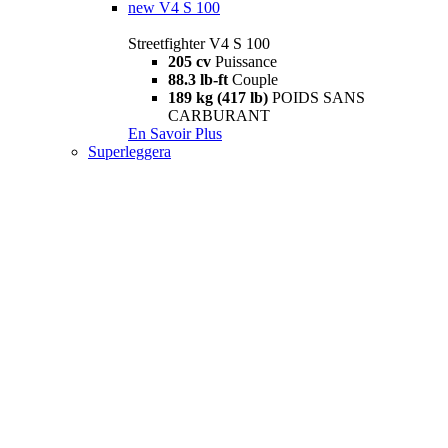
new
V4 S 100
Streetfighter V4 S 100
205 cv
Puissance
88.3 lb-ft
Couple
189 kg (417 lb)
POIDS SANS
CARBURANT
En Savoir Plus
Superleggera