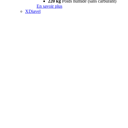
220 kg
Poids humide (sans carburant)
En savoir plus
XDiavel