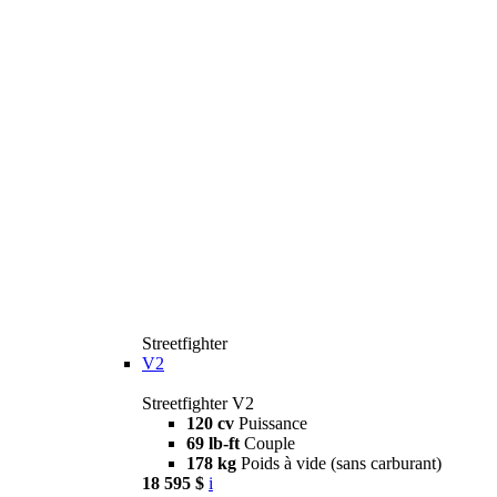
Streetfighter
V2
Streetfighter V2
120 cv
Puissance
69 lb-ft
Couple
178 kg
Poids à vide (sans carburant)
18 595 $
i