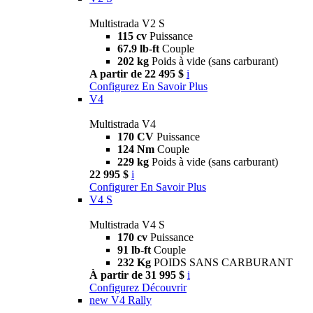
Multistrada V2 S
115 cv
Puissance
67.9 lb-ft
Couple
202 kg
Poids à vide (sans carburant)
A partir de 22 495 $
i
Configurez
En Savoir Plus
V4
Multistrada V4
170 CV
Puissance
124 Nm
Couple
229 kg
Poids à vide (sans carburant)
22 995 $
i
Configurer
En Savoir Plus
V4 S
Multistrada V4 S
170 cv
Puissance
91 lb-ft
Couple
232 Kg
POIDS SANS CARBURANT
À partir de 31 995 $
i
Configurez
Découvrir
new
V4 Rally