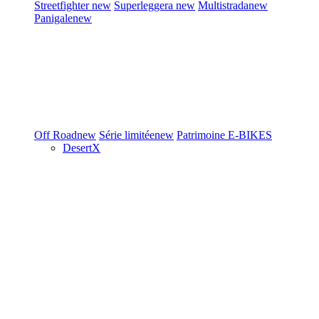
Streetfighter
new
Superleggera
new
Multistrada
new
Panigale
new
Off Road
new
Série limitée
new
Patrimoine
E-BIKES
DesertX