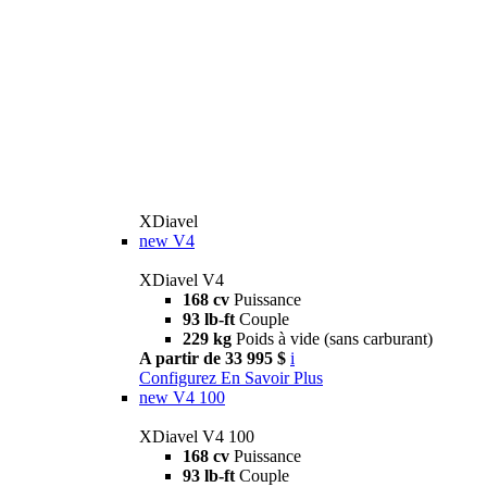
XDiavel
new
V4
XDiavel V4
168 cv
Puissance
93 lb-ft
Couple
229 kg
Poids à vide (sans carburant)
A partir de 33 995 $
i
Configurez
En Savoir Plus
new
V4 100
XDiavel V4 100
168 cv
Puissance
93 lb-ft
Couple