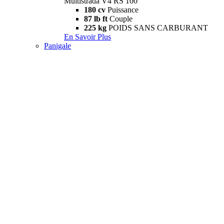
Multistrada V4 RS 100
180 cv
Puissance
87 lb ft
Couple
225 kg
POIDS SANS CARBURANT
En Savoir Plus
Panigale