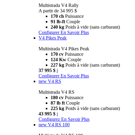
Multistrada V4 Rally
A partir de 34 995 $
170 ch
Puissance
91 lb-ft
Couple
240 kg
Poids à vide (sans carburant)
Configurer
En Savoir Plus
V4 Pikes Peak
Multistrada V4 Pikes Peak
170 cv
Puissance
124 Kw
Couple
227 kg
Poids à vide (sans carburant)
37 995 $
i
Configurer
En Savoir Plus
new
V4 RS
Multistrada V4 RS
180 cv
Puissance
87 lb ft
Couple
225 kg
Poids à vide (sans carburant)
43 995 $
i
Configurez
En Savoir Plus
new
V4 RS 100