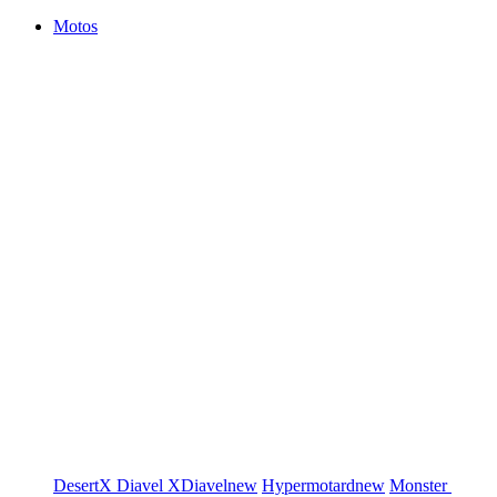
Motos
DesertX
Diavel
XDiavel
new
Hypermotard
new
Monster