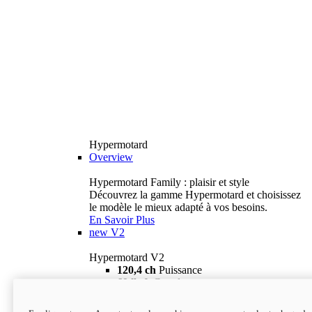
Hypermotard
Overview
Hypermotard Family : plaisir et style
Découvrez la gamme Hypermotard et choisissez
le modèle le mieux adapté à vos besoins.
En Savoir Plus
new
V2
Hypermotard V2
120,4 ch
Puissance
69 lb-ft
Couple
180 kg
Poids humide (sans carburant)
18 895 $
i