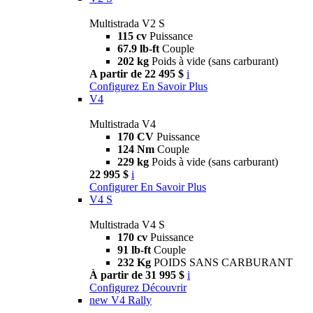
Multistrada V2 S
115 cv
Puissance
67.9 lb-ft
Couple
202 kg
Poids à vide (sans carburant)
A partir de 22 495 $
i
Configurez
En Savoir Plus
V4
Multistrada V4
170 CV
Puissance
124 Nm
Couple
229 kg
Poids à vide (sans carburant)
22 995 $
i
Configurer
En Savoir Plus
V4 S
Multistrada V4 S
170 cv
Puissance
91 lb-ft
Couple
232 Kg
POIDS SANS CARBURANT
À partir de 31 995 $
i
Configurez
Découvrir
new
V4 Rally