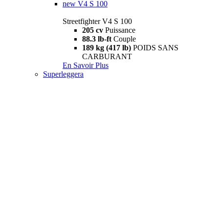
new
V4 S 100
Streetfighter V4 S 100
205 cv
Puissance
88.3 lb-ft
Couple
189 kg (417 lb)
POIDS SANS
CARBURANT
En Savoir Plus
Superleggera