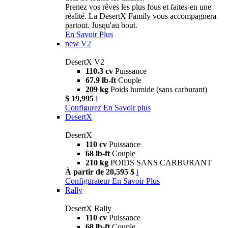
Prenez vos rêves les plus fous et faites-en une
réalité. La DesertX Family vous accompagnera
partout. Jusqu'au bout.
En Savoir Plus
new
V2
DesertX V2
110.3 cv
Puissance
67.9 lb-ft
Couple
209 kg
Poids humide (sans carburant)
$ 19,995
i
Configurez
En Savoir plus
DesertX
DesertX
110 cv
Puissance
68 lb-ft
Couple
210 kg
POIDS SANS CARBURANT
À partir de 20,595 $
i
Configurateur
En Savoir Plus
Rally
DesertX Rally
110 cv
Puissance
68 lb-ft
Couple