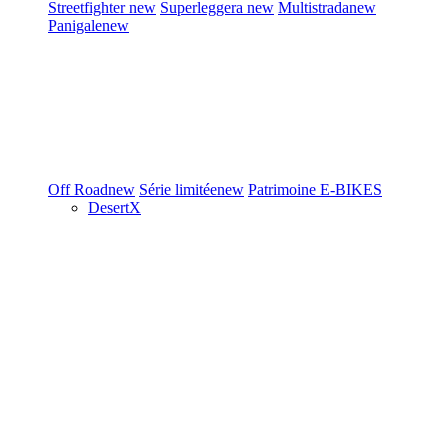
Streetfighter
new
Superleggera
new
Multistrada
new
Panigale
new
Off Road
new
Série limitée
new
Patrimoine
E-BIKES
DesertX