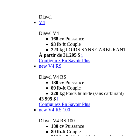
Diavel
V4
Diavel V4
168 cv
Puissance
93 lb-ft
Couple
223 kg
POIDS SANS CARBURANT
À partir de 31,295 $
i
Configurez
En Savoir Plus
new
V4 RS
Diavel V4 RS
180 cv
Puissance
89 lb-ft
Couple
220 kg
Poids humide (sans carburant)
43 995 $
i
Configurez
En Savoir Plus
new
V4 RS 100
Diavel V4 RS 100
180 cv
Puissance
89 lb-ft
Couple