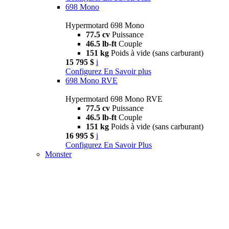
698 Mono
Hypermotard 698 Mono
77.5 cv
Puissance
46.5 lb-ft
Couple
151 kg
Poids à vide (sans carburant)
15 795 $
i
Configurez
En Savoir plus
698 Mono RVE
Hypermotard 698 Mono RVE
77.5 cv
Puissance
46.5 lb-ft
Couple
151 kg
Poids à vide (sans carburant)
16 995 $
i
Configurez
En Savoir Plus
Monster