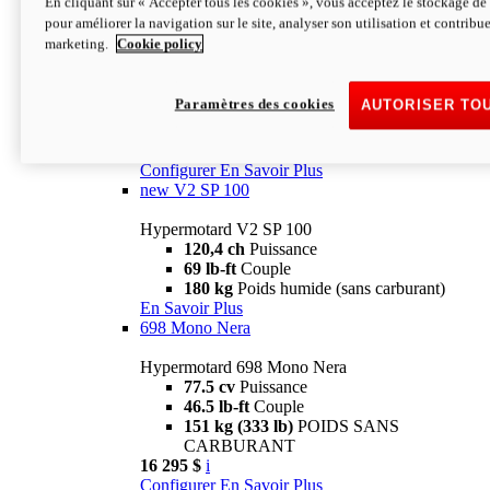
En cliquant sur « Accepter tous les cookies », vous acceptez le stockage de 
Configurer
En Savoir Plus
pour améliorer la navigation sur le site, analyser son utilisation et contribue
new
V2 SP
marketing.
Cookie policy
Hypermotard V2 SP
120,4 ch
Puissance
Paramètres des cookies
AUTORISER TO
69 lb-ft
Couple
180 kg
Poids humide (sans carburant)
22 995 $
i
Configurer
En Savoir Plus
new
V2 SP 100
Hypermotard V2 SP 100
120,4 ch
Puissance
69 lb-ft
Couple
180 kg
Poids humide (sans carburant)
En Savoir Plus
698 Mono Nera
Hypermotard 698 Mono Nera
77.5 cv
Puissance
46.5 lb-ft
Couple
151 kg (333 lb)
POIDS SANS
CARBURANT
16 295 $
i
Configurer
En Savoir Plus