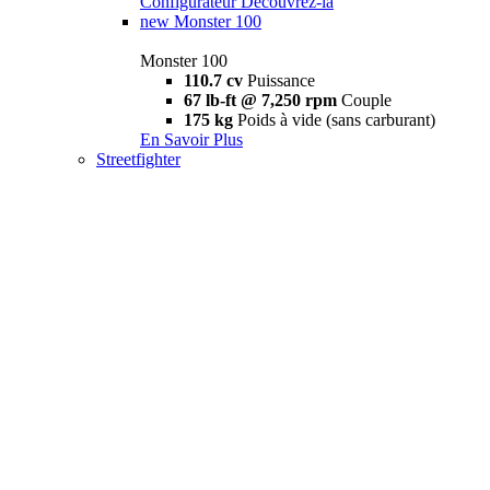
Configurateur
Découvrez-la
new
Monster 100
Monster 100
110.7 cv
Puissance
67 lb-ft @ 7,250 rpm
Couple
175 kg
Poids à vide (sans carburant)
En Savoir Plus
Streetfighter