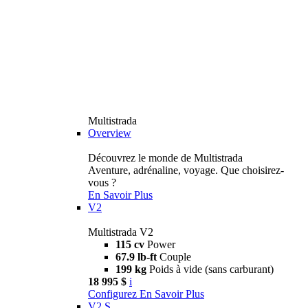
Multistrada
Overview
Découvrez le monde de Multistrada
Aventure, adrénaline, voyage. Que choisirez-
vous ?
En Savoir Plus
V2
Multistrada V2
115 cv
Power
67.9 lb-ft
Couple
199 kg
Poids à vide (sans carburant)
18 995 $
i
Configurez
En Savoir Plus
V2 S