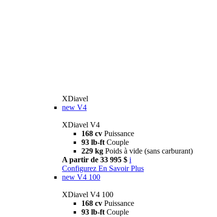
XDiavel
new
V4
XDiavel V4
168 cv
Puissance
93 lb-ft
Couple
229 kg
Poids à vide (sans carburant)
A partir de 33 995 $
i
Configurez
En Savoir Plus
new
V4 100
XDiavel V4 100
168 cv
Puissance
93 lb-ft
Couple