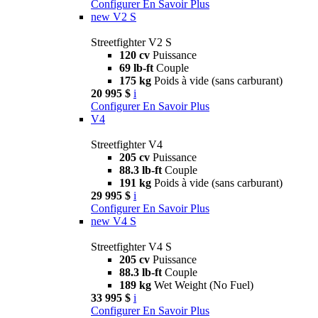
Configurer
En Savoir Plus
new
V2 S
Streetfighter V2 S
120 cv
Puissance
69 lb-ft
Couple
175 kg
Poids à vide (sans carburant)
20 995 $
i
Configurer
En Savoir Plus
V4
Streetfighter V4
205 cv
Puissance
88.3 lb-ft
Couple
191 kg
Poids à vide (sans carburant)
29 995 $
i
Configurer
En Savoir Plus
new
V4 S
Streetfighter V4 S
205 cv
Puissance
88.3 lb-ft
Couple
189 kg
Wet Weight (No Fuel)
33 995 $
i
Configurer
En Savoir Plus