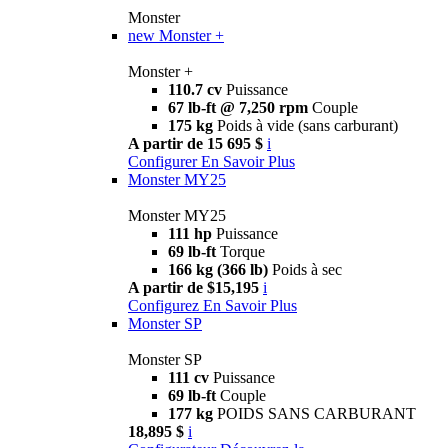
Monster
new
Monster +
Monster +
110.7 cv
Puissance
67 lb-ft @ 7,250 rpm
Couple
175 kg
Poids à vide (sans carburant)
A partir de 15 695 $
i
Configurer
En Savoir Plus
Monster MY25
Monster MY25
111 hp
Puissance
69 lb-ft
Torque
166 kg (366 lb)
Poids à sec
A partir de $15,195
i
Configurez
En Savoir Plus
Monster SP
Monster SP
111 cv
Puissance
69 lb-ft
Couple
177 kg
POIDS SANS CARBURANT
18,895 $
i