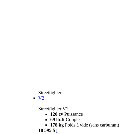
Streetfighter
V2
Streetfighter V2
120 cv
Puissance
69 lb-ft
Couple
178 kg
Poids à vide (sans carburant)
18 595 $
i