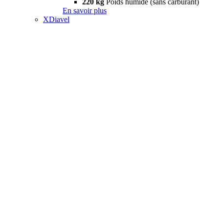
220 kg
Poids humide (sans carburant)
En savoir plus
XDiavel