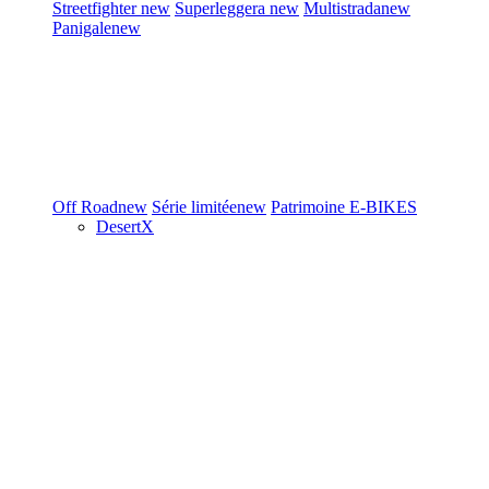
Streetfighter
new
Superleggera
new
Multistrada
new
Panigale
new
Off Road
new
Série limitée
new
Patrimoine
E-BIKES
DesertX