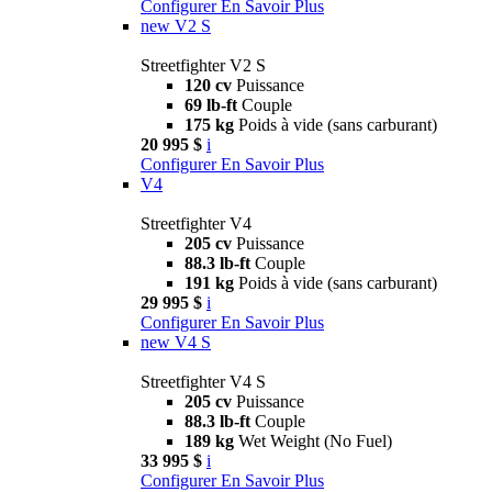
Configurer
En Savoir Plus
new
V2 S
Streetfighter V2 S
120 cv
Puissance
69 lb-ft
Couple
175 kg
Poids à vide (sans carburant)
20 995 $
i
Configurer
En Savoir Plus
V4
Streetfighter V4
205 cv
Puissance
88.3 lb-ft
Couple
191 kg
Poids à vide (sans carburant)
29 995 $
i
Configurer
En Savoir Plus
new
V4 S
Streetfighter V4 S
205 cv
Puissance
88.3 lb-ft
Couple
189 kg
Wet Weight (No Fuel)
33 995 $
i
Configurer
En Savoir Plus