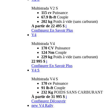
Multistrada V2 S
115 cv
Puissance
67.9 lb-ft
Couple
202 kg
Poids à vide (sans carburant)
A partir de 22 495 $
i
Configurez
En Savoir Plus
V4
Multistrada V4
170 CV
Puissance
124 Nm
Couple
229 kg
Poids à vide (sans carburant)
22 995 $
i
Configurer
En Savoir Plus
V4 S
Multistrada V4 S
170 cv
Puissance
91 lb-ft
Couple
232 Kg
POIDS SANS CARBURANT
À partir de 31 995 $
i
Configurez
Découvrir
new
V4 Rally