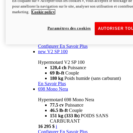
En cliquant sur « Accepter tous les cookies », vous acceptez le stockage de 
Configurer
En Savoir Plus
pour améliorer la navigation sur le site, analyser son utilisation et contribue
new
V2 SP
marketing.
Cookie policy
Hypermotard V2 SP
120,4 ch
Puissance
Paramètres des cookies
AUTORISER TO
69 lb-ft
Couple
180 kg
Poids humide (sans carburant)
22 995 $
i
Configurer
En Savoir Plus
new
V2 SP 100
Hypermotard V2 SP 100
120,4 ch
Puissance
69 lb-ft
Couple
180 kg
Poids humide (sans carburant)
En Savoir Plus
698 Mono Nera
Hypermotard 698 Mono Nera
77.5 cv
Puissance
46.5 lb-ft
Couple
151 kg (333 lb)
POIDS SANS
CARBURANT
16 295 $
i
Configurer
En Savoir Plus