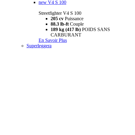
new
V4 S 100
Streetfighter V4 S 100
205 cv
Puissance
88.3 lb-ft
Couple
189 kg (417 lb)
POIDS SANS
CARBURANT
En Savoir Plus
Superleggera