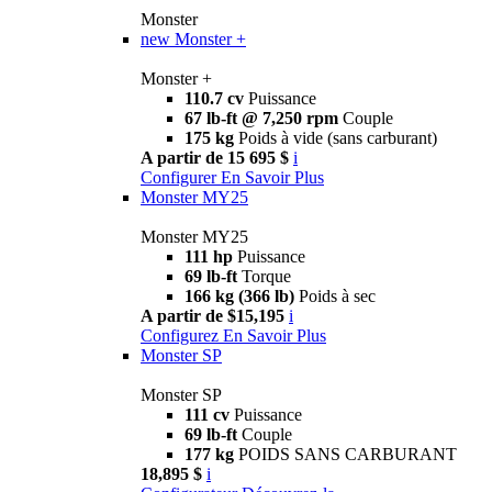
Monster
new
Monster +
Monster +
110.7 cv
Puissance
67 lb-ft @ 7,250 rpm
Couple
175 kg
Poids à vide (sans carburant)
A partir de 15 695 $
i
Configurer
En Savoir Plus
Monster MY25
Monster MY25
111 hp
Puissance
69 lb-ft
Torque
166 kg (366 lb)
Poids à sec
A partir de $15,195
i
Configurez
En Savoir Plus
Monster SP
Monster SP
111 cv
Puissance
69 lb-ft
Couple
177 kg
POIDS SANS CARBURANT
18,895 $
i