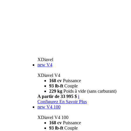
XDiavel
new
V4
XDiavel V4
168 cv
Puissance
93 lb-ft
Couple
229 kg
Poids à vide (sans carburant)
A partir de 33 995 $
i
Configurez
En Savoir Plus
new
V4 100
XDiavel V4 100
168 cv
Puissance
93 lb-ft
Couple