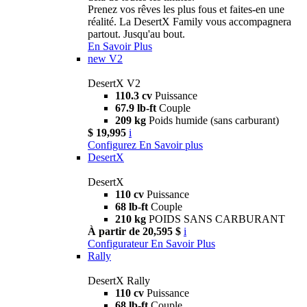
Prenez vos rêves les plus fous et faites-en une
réalité. La DesertX Family vous accompagnera
partout. Jusqu'au bout.
En Savoir Plus
new
V2
DesertX V2
110.3 cv
Puissance
67.9 lb-ft
Couple
209 kg
Poids humide (sans carburant)
$ 19,995
i
Configurez
En Savoir plus
DesertX
DesertX
110 cv
Puissance
68 lb-ft
Couple
210 kg
POIDS SANS CARBURANT
À partir de 20,595 $
i
Configurateur
En Savoir Plus
Rally
DesertX Rally
110 cv
Puissance
68 lb-ft
Couple