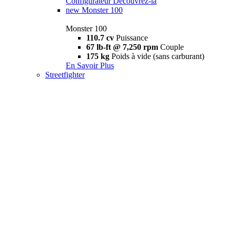
Configurateur
Découvrez-la
new
Monster 100
Monster 100
110.7 cv
Puissance
67 lb-ft @ 7,250 rpm
Couple
175 kg
Poids à vide (sans carburant)
En Savoir Plus
Streetfighter