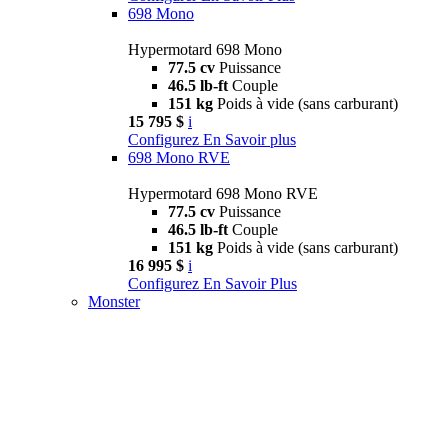
698 Mono
Hypermotard 698 Mono
77.5 cv
Puissance
46.5 lb-ft
Couple
151 kg
Poids à vide (sans carburant)
15 795 $
i
Configurez
En Savoir plus
698 Mono RVE
Hypermotard 698 Mono RVE
77.5 cv
Puissance
46.5 lb-ft
Couple
151 kg
Poids à vide (sans carburant)
16 995 $
i
Configurez
En Savoir Plus
Monster