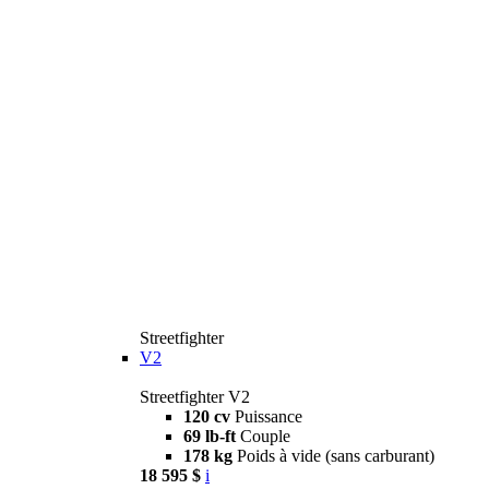
Streetfighter
V2
Streetfighter V2
120 cv
Puissance
69 lb-ft
Couple
178 kg
Poids à vide (sans carburant)
18 595 $
i