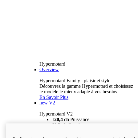
Hypermotard
Overview
Hypermotard Family : plaisir et style
Découvrez la gamme Hypermotard et choisissez
le modèle le mieux adapté à vos besoins.
En Savoir Plus
new
V2
Hypermotard V2
120,4 ch
Puissance
69 lb-ft
Couple
180 kg
Poids humide (sans carburant)
18 895 $
i