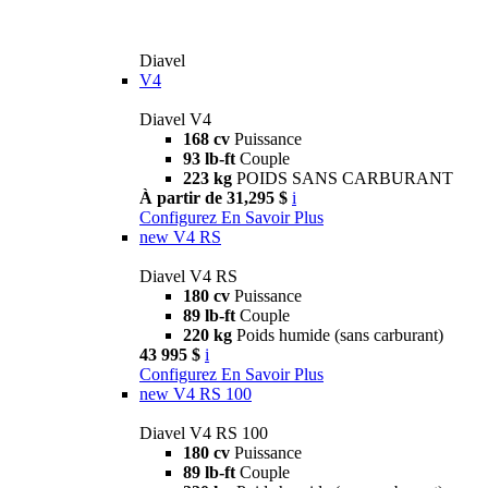
Diavel
V4
Diavel V4
168 cv
Puissance
93 lb-ft
Couple
223 kg
POIDS SANS CARBURANT
À partir de 31,295 $
i
Configurez
En Savoir Plus
new
V4 RS
Diavel V4 RS
180 cv
Puissance
89 lb-ft
Couple
220 kg
Poids humide (sans carburant)
43 995 $
i
Configurez
En Savoir Plus
new
V4 RS 100
Diavel V4 RS 100
180 cv
Puissance
89 lb-ft
Couple