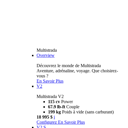
Multistrada
Overview
Découvrez le monde de Multistrada
Aventure, adrénaline, voyage. Que choisirez-
vous ?
En Savoir Plus
V2
Multistrada V2
115 cv
Power
67.9 lb-ft
Couple
199 kg
Poids à vide (sans carburant)
18 995 $
i
Configurez
En Savoir Plus
V2 S