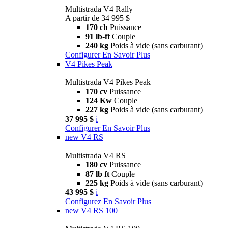
Multistrada V4 Rally
A partir de 34 995 $
170 ch
Puissance
91 lb-ft
Couple
240 kg
Poids à vide (sans carburant)
Configurer
En Savoir Plus
V4 Pikes Peak
Multistrada V4 Pikes Peak
170 cv
Puissance
124 Kw
Couple
227 kg
Poids à vide (sans carburant)
37 995 $
i
Configurer
En Savoir Plus
new
V4 RS
Multistrada V4 RS
180 cv
Puissance
87 lb ft
Couple
225 kg
Poids à vide (sans carburant)
43 995 $
i
Configurez
En Savoir Plus
new
V4 RS 100