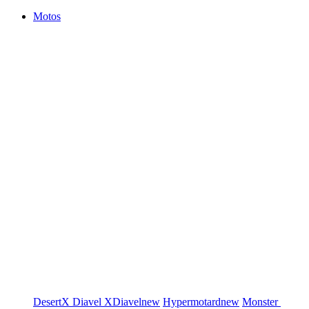
Motos
DesertX
Diavel
XDiavel
new
Hypermotard
new
Monster