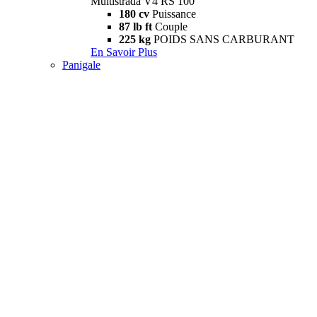
Multistrada V4 RS 100
180 cv
Puissance
87 lb ft
Couple
225 kg
POIDS SANS CARBURANT
En Savoir Plus
Panigale