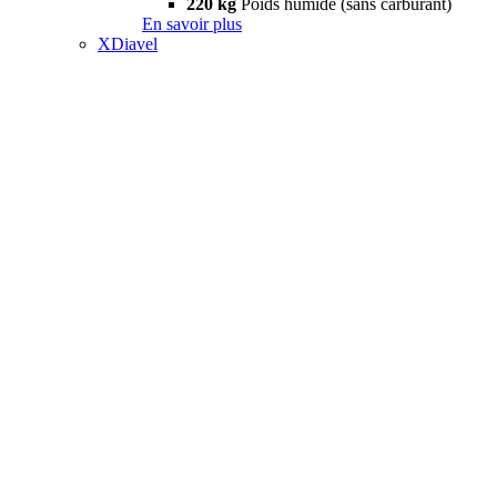
220 kg
Poids humide (sans carburant)
En savoir plus
XDiavel