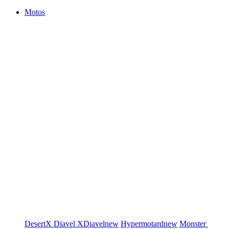
Motos
DesertX
Diavel
XDiavel
new
Hypermotard
new
Monster