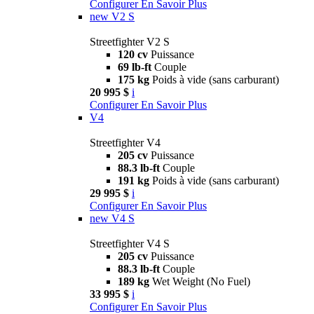
Configurer
En Savoir Plus
new
V2 S
Streetfighter V2 S
120 cv
Puissance
69 lb-ft
Couple
175 kg
Poids à vide (sans carburant)
20 995 $
i
Configurer
En Savoir Plus
V4
Streetfighter V4
205 cv
Puissance
88.3 lb-ft
Couple
191 kg
Poids à vide (sans carburant)
29 995 $
i
Configurer
En Savoir Plus
new
V4 S
Streetfighter V4 S
205 cv
Puissance
88.3 lb-ft
Couple
189 kg
Wet Weight (No Fuel)
33 995 $
i
Configurer
En Savoir Plus