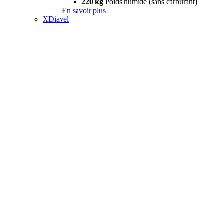
220 kg
Poids humide (sans carburant)
En savoir plus
XDiavel