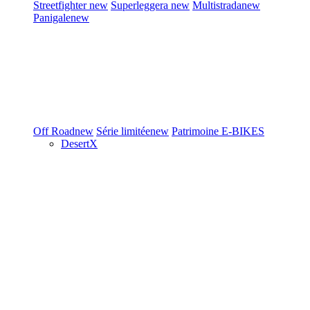
Streetfighter
new
Superleggera
new
Multistrada
new
Panigale
new
Off Road
new
Série limitée
new
Patrimoine
E-BIKES
DesertX