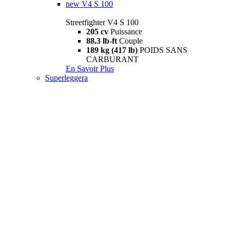
new
V4 S 100
Streetfighter V4 S 100
205 cv
Puissance
88.3 lb-ft
Couple
189 kg (417 lb)
POIDS SANS
CARBURANT
En Savoir Plus
Superleggera