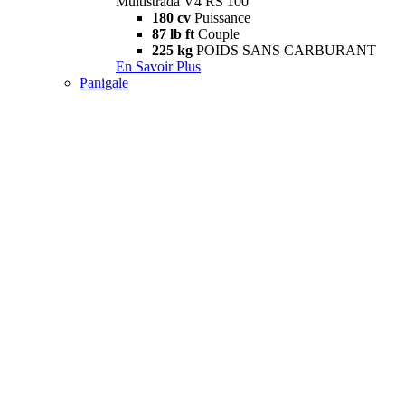
Multistrada V4 RS 100
180 cv
Puissance
87 lb ft
Couple
225 kg
POIDS SANS CARBURANT
En Savoir Plus
Panigale