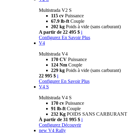
Multistrada V2 S
115 cv
Puissance
67.9 lb-ft
Couple
202 kg
Poids à vide (sans carburant)
A partir de 22 495 $
i
Configurez
En Savoir Plus
V4
Multistrada V4
170 CV
Puissance
124 Nm
Couple
229 kg
Poids à vide (sans carburant)
22 995 $
i
Configurer
En Savoir Plus
V4 S
Multistrada V4 S
170 cv
Puissance
91 lb-ft
Couple
232 Kg
POIDS SANS CARBURANT
À partir de 31 995 $
i
Configurez
Découvrir
new
V4 Rally