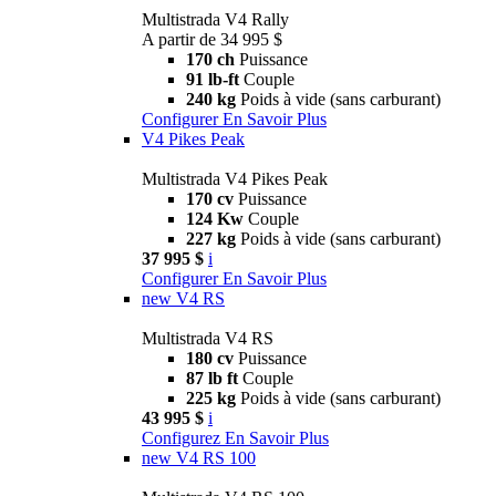
Multistrada V4 Rally
A partir de 34 995 $
170 ch
Puissance
91 lb-ft
Couple
240 kg
Poids à vide (sans carburant)
Configurer
En Savoir Plus
V4 Pikes Peak
Multistrada V4 Pikes Peak
170 cv
Puissance
124 Kw
Couple
227 kg
Poids à vide (sans carburant)
37 995 $
i
Configurer
En Savoir Plus
new
V4 RS
Multistrada V4 RS
180 cv
Puissance
87 lb ft
Couple
225 kg
Poids à vide (sans carburant)
43 995 $
i
Configurez
En Savoir Plus
new
V4 RS 100