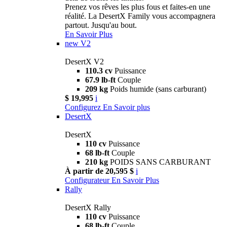
Prenez vos rêves les plus fous et faites-en une
réalité. La DesertX Family vous accompagnera
partout. Jusqu'au bout.
En Savoir Plus
new
V2
DesertX V2
110.3 cv
Puissance
67.9 lb-ft
Couple
209 kg
Poids humide (sans carburant)
$ 19,995
i
Configurez
En Savoir plus
DesertX
DesertX
110 cv
Puissance
68 lb-ft
Couple
210 kg
POIDS SANS CARBURANT
À partir de 20,595 $
i
Configurateur
En Savoir Plus
Rally
DesertX Rally
110 cv
Puissance
68 lb-ft
Couple