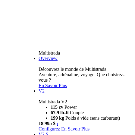
Multistrada
Overview
Découvrez le monde de Multistrada
Aventure, adrénaline, voyage. Que choisirez-
vous ?
En Savoir Plus
V2
Multistrada V2
115 cv
Power
67.9 lb-ft
Couple
199 kg
Poids à vide (sans carburant)
18 995 $
i
Configurez
En Savoir Plus
V2 S