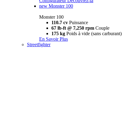
Configurateur
Découvrez-la
new
Monster 100
Monster 100
110.7 cv
Puissance
67 lb-ft @ 7,250 rpm
Couple
175 kg
Poids à vide (sans carburant)
En Savoir Plus
Streetfighter