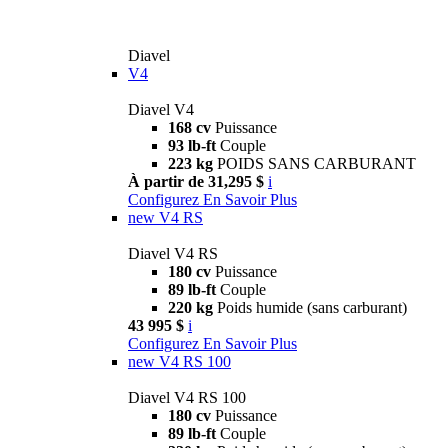
Diavel
V4
Diavel V4
168 cv
Puissance
93 lb-ft
Couple
223 kg
POIDS SANS CARBURANT
À partir de 31,295 $
i
Configurez
En Savoir Plus
new
V4 RS
Diavel V4 RS
180 cv
Puissance
89 lb-ft
Couple
220 kg
Poids humide (sans carburant)
43 995 $
i
Configurez
En Savoir Plus
new
V4 RS 100
Diavel V4 RS 100
180 cv
Puissance
89 lb-ft
Couple