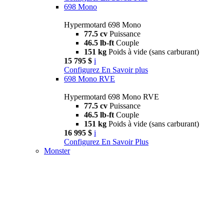
698 Mono
Hypermotard 698 Mono
77.5 cv
Puissance
46.5 lb-ft
Couple
151 kg
Poids à vide (sans carburant)
15 795 $
i
Configurez
En Savoir plus
698 Mono RVE
Hypermotard 698 Mono RVE
77.5 cv
Puissance
46.5 lb-ft
Couple
151 kg
Poids à vide (sans carburant)
16 995 $
i
Configurez
En Savoir Plus
Monster