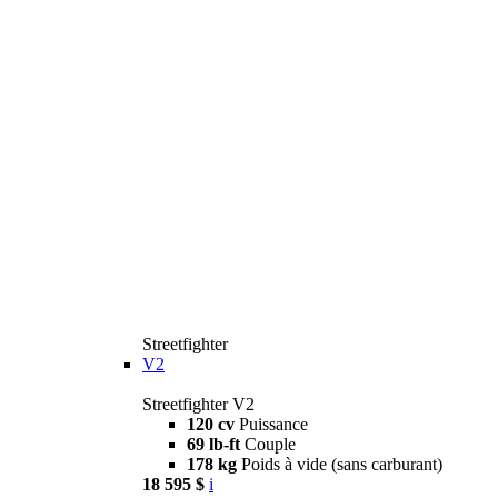
Streetfighter
V2
Streetfighter V2
120 cv
Puissance
69 lb-ft
Couple
178 kg
Poids à vide (sans carburant)
18 595 $
i