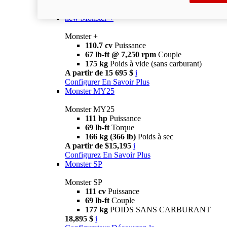
Monster
new
Monster +
Monster +
110.7 cv
Puissance
67 lb-ft @ 7,250 rpm
Couple
175 kg
Poids à vide (sans carburant)
A partir de 15 695 $
i
Configurer
En Savoir Plus
Monster MY25
Monster MY25
111 hp
Puissance
69 lb-ft
Torque
166 kg (366 lb)
Poids à sec
A partir de $15,195
i
Configurez
En Savoir Plus
Monster SP
Monster SP
111 cv
Puissance
69 lb-ft
Couple
177 kg
POIDS SANS CARBURANT
18,895 $
i