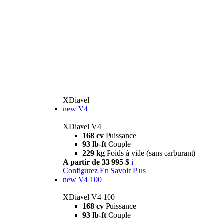
XDiavel
new
V4
XDiavel V4
168 cv
Puissance
93 lb-ft
Couple
229 kg
Poids à vide (sans carburant)
A partir de 33 995 $
i
Configurez
En Savoir Plus
new
V4 100
XDiavel V4 100
168 cv
Puissance
93 lb-ft
Couple