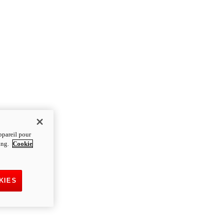
ppareil pour
ting.
Cookie
KIES