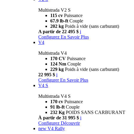
Multistrada V2 S
115 cv
Puissance
67.9 lb-ft
Couple
202 kg
Poids à vide (sans carburant)
A partir de 22 495 $
i
Configurez
En Savoir Plus
V4
Multistrada V4
170 CV
Puissance
124 Nm
Couple
229 kg
Poids à vide (sans carburant)
22 995 $
i
Configurer
En Savoir Plus
V4 S
Multistrada V4 S
170 cv
Puissance
91 lb-ft
Couple
232 Kg
POIDS SANS CARBURANT
À partir de 31 995 $
i
Configurez
Découvrir
new
V4 Rally