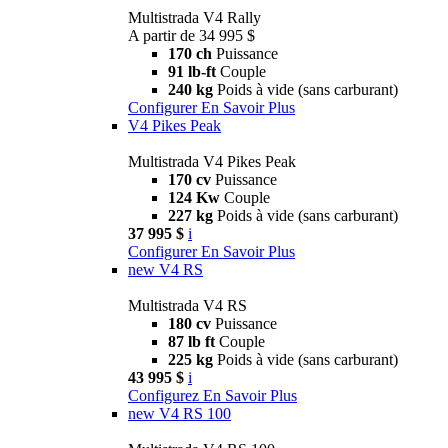
Multistrada V4 Rally
A partir de 34 995 $
170 ch
Puissance
91 lb-ft
Couple
240 kg
Poids à vide (sans carburant)
Configurer
En Savoir Plus
V4 Pikes Peak
Multistrada V4 Pikes Peak
170 cv
Puissance
124 Kw
Couple
227 kg
Poids à vide (sans carburant)
37 995 $
i
Configurer
En Savoir Plus
new
V4 RS
Multistrada V4 RS
180 cv
Puissance
87 lb ft
Couple
225 kg
Poids à vide (sans carburant)
43 995 $
i
Configurez
En Savoir Plus
new
V4 RS 100