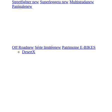
Streetfighter
new
Superleggera
new
Multistrada
new
Panigale
new
Off Road
new
Série limitée
new
Patrimoine
E-BIKES
DesertX