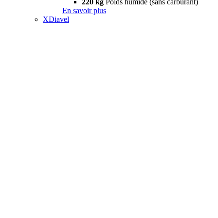
220 kg
Poids humide (sans carburant)
En savoir plus
XDiavel