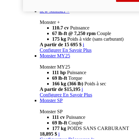
Monster
new
Monster +
Monster +
110.7 cv
Puissance
67 lb-ft @ 7,250 rpm
Couple
175 kg
Poids à vide (sans carburant)
A partir de 15 695 $
i
Configurer
En Savoir Plus
Monster MY25
Monster MY25
111 hp
Puissance
69 lb-ft
Torque
166 kg (366 lb)
Poids à sec
A partir de $15,195
i
Configurez
En Savoir Plus
Monster SP
Monster SP
111 cv
Puissance
69 lb-ft
Couple
177 kg
POIDS SANS CARBURANT
18,895 $
i