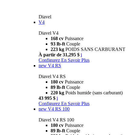
Diavel
V4
Diavel V4
168 cv
Puissance
93 lb-ft
Couple
223 kg
POIDS SANS CARBURANT
À partir de 31,295 $
i
Configurez
En Savoir Plus
new
V4 RS
Diavel V4 RS
180 cv
Puissance
89 lb-ft
Couple
220 kg
Poids humide (sans carburant)
43 995 $
i
Configurez
En Savoir Plus
new
V4 RS 100
Diavel V4 RS 100
180 cv
Puissance
89 lb-ft
Couple