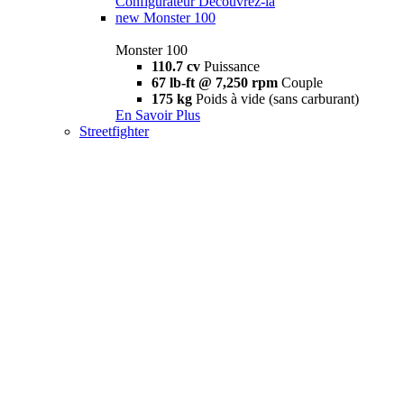
Configurateur
Découvrez-la
new
Monster 100
Monster 100
110.7 cv
Puissance
67 lb-ft @ 7,250 rpm
Couple
175 kg
Poids à vide (sans carburant)
En Savoir Plus
Streetfighter