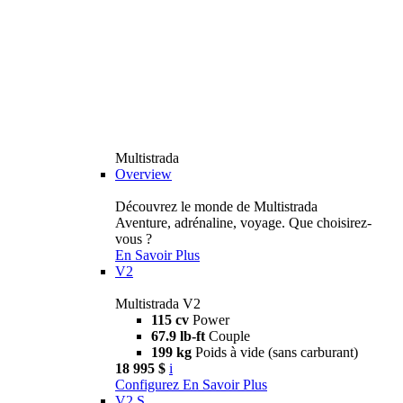
Multistrada
Overview
Découvrez le monde de Multistrada
Aventure, adrénaline, voyage. Que choisirez-
vous ?
En Savoir Plus
V2
Multistrada V2
115 cv
Power
67.9 lb-ft
Couple
199 kg
Poids à vide (sans carburant)
18 995 $
i
Configurez
En Savoir Plus
V2 S