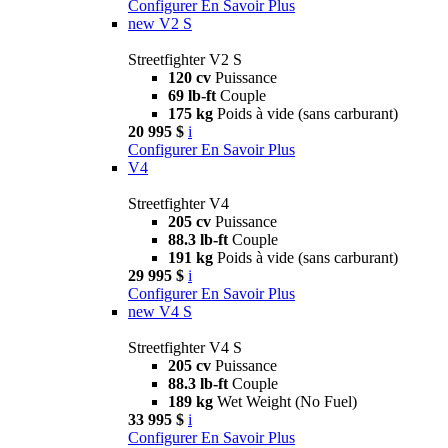
Configurer
En Savoir Plus
new
V2 S
Streetfighter V2 S
120 cv
Puissance
69 lb-ft
Couple
175 kg
Poids à vide (sans carburant)
20 995 $
i
Configurer
En Savoir Plus
V4
Streetfighter V4
205 cv
Puissance
88.3 lb-ft
Couple
191 kg
Poids à vide (sans carburant)
29 995 $
i
Configurer
En Savoir Plus
new
V4 S
Streetfighter V4 S
205 cv
Puissance
88.3 lb-ft
Couple
189 kg
Wet Weight (No Fuel)
33 995 $
i
Configurer
En Savoir Plus