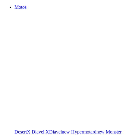
Motos
DesertX
Diavel
XDiavel
new
Hypermotard
new
Monster