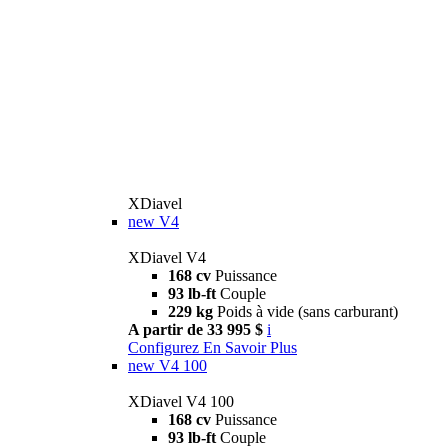
XDiavel
new
V4
XDiavel V4
168 cv
Puissance
93 lb-ft
Couple
229 kg
Poids à vide (sans carburant)
A partir de 33 995 $
i
Configurez
En Savoir Plus
new
V4 100
XDiavel V4 100
168 cv
Puissance
93 lb-ft
Couple