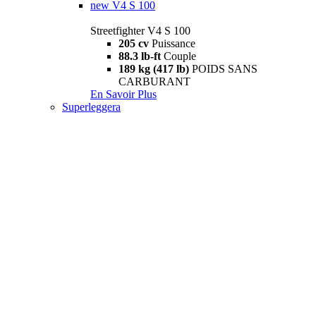
new
V4 S 100
Streetfighter V4 S 100
205 cv
Puissance
88.3 lb-ft
Couple
189 kg (417 lb)
POIDS SANS
CARBURANT
En Savoir Plus
Superleggera