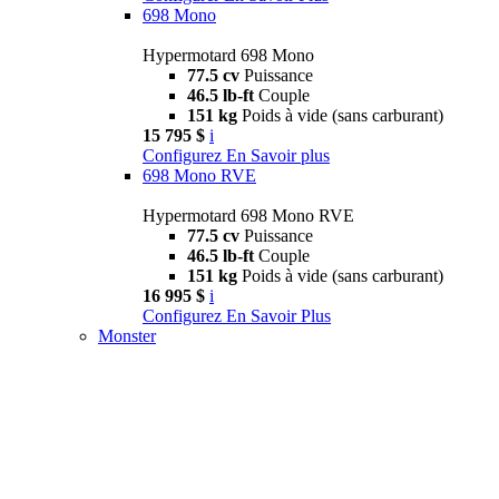
698 Mono
Hypermotard 698 Mono
77.5 cv
Puissance
46.5 lb-ft
Couple
151 kg
Poids à vide (sans carburant)
15 795 $
i
Configurez
En Savoir plus
698 Mono RVE
Hypermotard 698 Mono RVE
77.5 cv
Puissance
46.5 lb-ft
Couple
151 kg
Poids à vide (sans carburant)
16 995 $
i
Configurez
En Savoir Plus
Monster