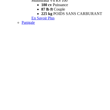
Multistrada V4 RS 100
180 cv
Puissance
87 lb ft
Couple
225 kg
POIDS SANS CARBURANT
En Savoir Plus
Panigale