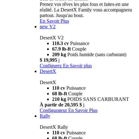
Prenez vos rêves les plus fous et faites-en une
réalité. La DesertX Family vous accompagnera
partout. Jusqu'au bout.
En Savoir Plus
new
V2
DesertX V2
110.3 cv
Puissance
67.9 lb-ft
Couple
209 kg
Poids humide (sans carburant)
$ 19,995
i
Configurez
En Savoir plus
DesertX
DesertX
110 cv
Puissance
68 lb-ft
Couple
210 kg
POIDS SANS CARBURANT
À partir de 20,595 $
i
Configurateur
En Savoir Plus
Rally
DesertX Rally
110 cv
Puissance
68 lb-ft
Couple