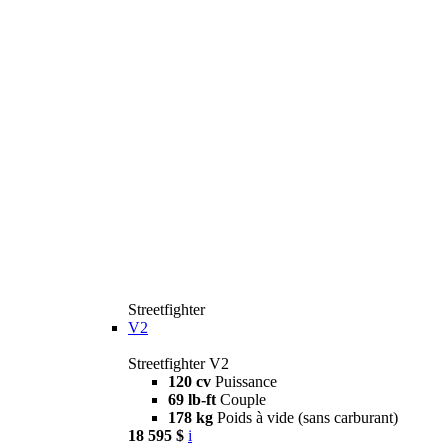
Streetfighter
V2
Streetfighter V2
120 cv
Puissance
69 lb-ft
Couple
178 kg
Poids à vide (sans carburant)
18 595 $
i