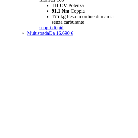
111 CV
Potenza
91,1 Nm
Coppia
175 kg
Peso in ordine di marcia
senza carburante
scopri di più
Multistrada
Da 16.690 €