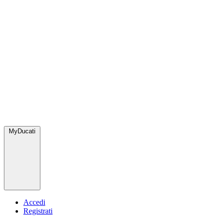
MyDucati
Accedi
Registrati