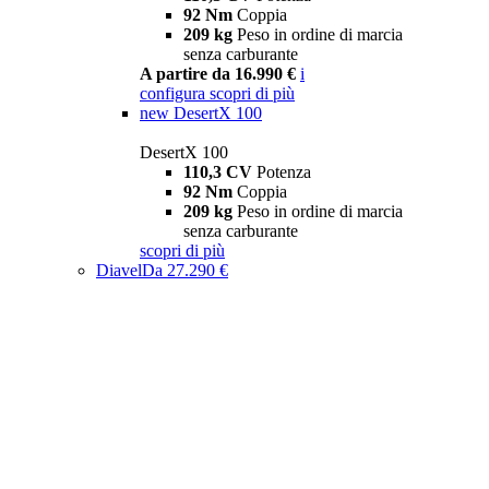
92 Nm
Coppia
209 kg
Peso in ordine di marcia
senza carburante
A partire da 16.990 €
i
configura
scopri di più
new
DesertX 100
DesertX 100
110,3 CV
Potenza
92 Nm
Coppia
209 kg
Peso in ordine di marcia
senza carburante
scopri di più
Diavel
Da 27.290 €