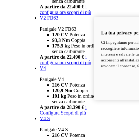
senza carburante
A partire da 22.490 €
i
configura ora
scopri di più
V2 FB63
Panigale V2 FB63
La tua privacy pe
120 CV
Potenza
93,3 Nm
Coppia
Ci impegniamo per migl
175,5 kg
Peso in ordine di marcia
raccogliere informazioni
senza carburante
interessi e salvare le 
A partire da 22.490 €
i
acconsenti all'installa
configura ora
scopri di più
revocare il consenso, f
V4
Panigale V4
216 CV
Potenza
120,9 Nm
Coppia
191 kg
Peso in ordine di marcia
senza carburante
A partire da 28.390 €
i
Configura
Scopri di più
V4 S
Panigale V4 S
216 CV
Potenza