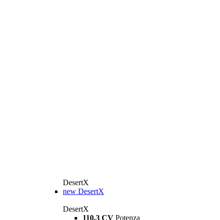
DesertX
new
DesertX
DesertX
110,3 CV
Potenza