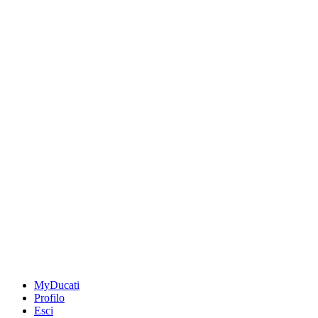
MyDucati
Profilo
Esci