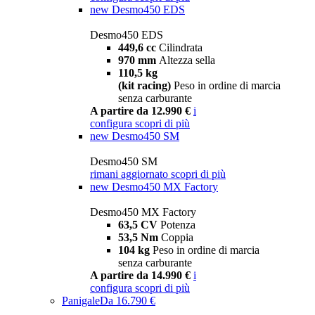
new
Desmo450 EDS
Desmo450 EDS
449,6 cc
Cilindrata
970 mm
Altezza sella
110,5 kg
(kit racing)
Peso in ordine di marcia
senza carburante
A partire da 12.990 €
i
configura
scopri di più
new
Desmo450 SM
Desmo450 SM
rimani aggiornato
scopri di più
new
Desmo450 MX Factory
Desmo450 MX Factory
63,5 CV
Potenza
53,5 Nm
Coppia
104 kg
Peso in ordine di marcia
senza carburante
A partire da 14.990 €
i
configura
scopri di più
Panigale
Da 16.790 €