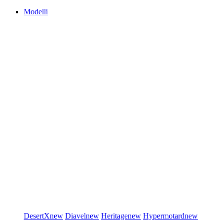
Modelli
DesertX
new
Diavel
new
Heritage
new
Hypermotard
new