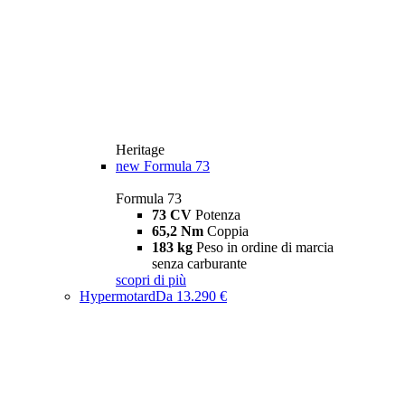
Heritage
new
Formula 73
Formula 73
73 CV
Potenza
65,2 Nm
Coppia
183 kg
Peso in ordine di marcia
senza carburante
scopri di più
Hypermotard
Da 13.290 €