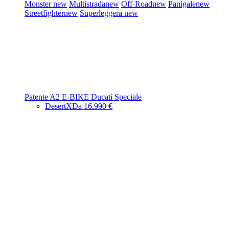
Monster
new
Multistrada
new
Off-Road
new
Panigale
new
Streetfighter
new
Superleggera
new
Patente A2
E-BIKE
Ducati Speciale
DesertX
Da 16.990 €