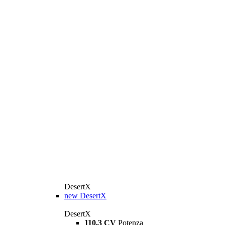
DesertX
new
DesertX
DesertX
110,3 CV
Potenza