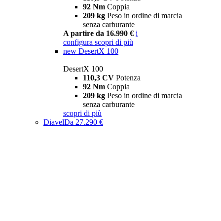
92 Nm
Coppia
209 kg
Peso in ordine di marcia
senza carburante
A partire da 16.990 €
i
configura
scopri di più
new
DesertX 100
DesertX 100
110,3 CV
Potenza
92 Nm
Coppia
209 kg
Peso in ordine di marcia
senza carburante
scopri di più
Diavel
Da 27.290 €