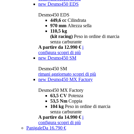
new
Desmo450 EDS
Desmo450 EDS
449,6 cc
Cilindrata
970 mm
Altezza sella
110,5 kg
(kit racing)
Peso in ordine di marcia
senza carburante
A partire da 12.990 €
i
configura
scopri di più
new
Desmo450 SM
Desmo450 SM
rimani aggiornato
scopri di più
new
Desmo450 MX Factory
Desmo450 MX Factory
63,5 CV
Potenza
53,5 Nm
Coppia
104 kg
Peso in ordine di marcia
senza carburante
A partire da 14.990 €
i
configura
scopri di più
Panigale
Da 16.790 €