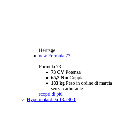
Heritage
new
Formula 73
Formula 73
73 CV
Potenza
65,2 Nm
Coppia
183 kg
Peso in ordine di marcia
senza carburante
scopri di più
Hypermotard
Da 13.290 €