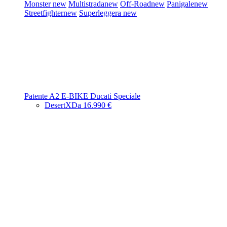
Monster
new
Multistrada
new
Off-Road
new
Panigale
new
Streetfighter
new
Superleggera
new
Patente A2
E-BIKE
Ducati Speciale
DesertX
Da 16.990 €