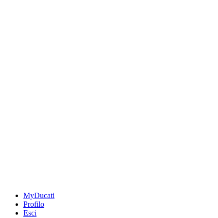
MyDucati
Profilo
Esci