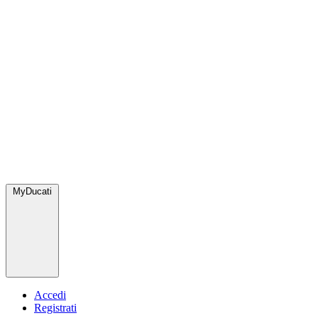
MyDucati
Accedi
Registrati