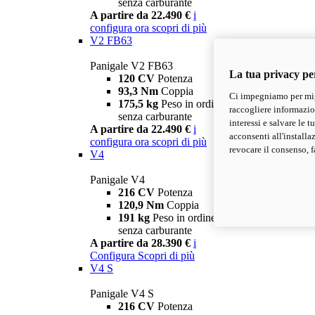
senza carburante
A partire da 22.490 €
i
configura ora
scopri di più
V2 FB63
Panigale V2 FB63
La tua privacy pe
120 CV
Potenza
93,3 Nm
Coppia
Ci impegniamo per migl
175,5 kg
Peso in ordine di marcia
raccogliere informazioni
senza carburante
interessi e salvare le 
A partire da 22.490 €
i
acconsenti all'installa
configura ora
scopri di più
revocare il consenso, f
V4
Panigale V4
216 CV
Potenza
120,9 Nm
Coppia
191 kg
Peso in ordine di marcia
senza carburante
A partire da 28.390 €
i
Configura
Scopri di più
V4 S
Panigale V4 S
216 CV
Potenza