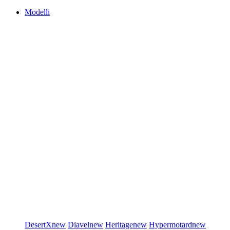
Modelli
DesertX
new
Diavel
new
Heritage
new
Hypermotard
new