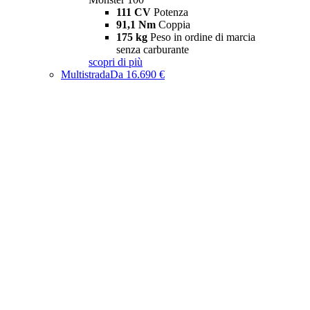
111 CV
Potenza
91,1 Nm
Coppia
175 kg
Peso in ordine di marcia
senza carburante
scopri di più
Multistrada
Da 16.690 €